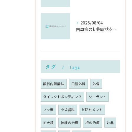
2026/08/04
歯周病の初期症状を見逃さないために知っておきたいポイントと対策
タグ
Tags
静脈内鎮静法
口腔外科
外傷
ダイレクトボンディング
シーラント
フッ素
小児歯科
MTAセメント
拡大鏡
神経の治療
根の治療
妙典