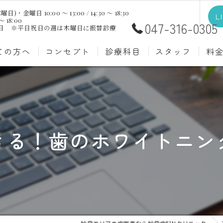
日 10:00 ～ 13:00 / 14:30 ～ 18:30
L
～ 18:00
047-316-0305
祝日 ※平日祝日の週は木曜日に振替診療
ての方へ
コンセプト
診療科目
スタッフ
料
むし歯治療
予防歯
材料
小児歯科
入れ歯(
自費
口腔外科
歯周病
きる！歯のホワイトニン
ホワイトニング
歯科検
審美歯科
根管治
知覚過敏
親知ら