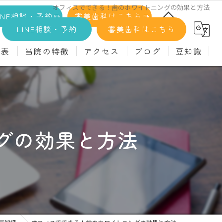
オフィスでできる！歯のホワイトニングの効果と方法
INE相談・予約
審美歯科はこちら
LINE相談・予約
審美歯科はこちら
金表
当院の特徴
アクセス
ブログ
豆知識
科
詳細
マウスピース矯正
義歯)
診療料金
インプラント
治療
セラミック
グの効果と方法
診
クリーニング
療
駅近
ず
施設基準