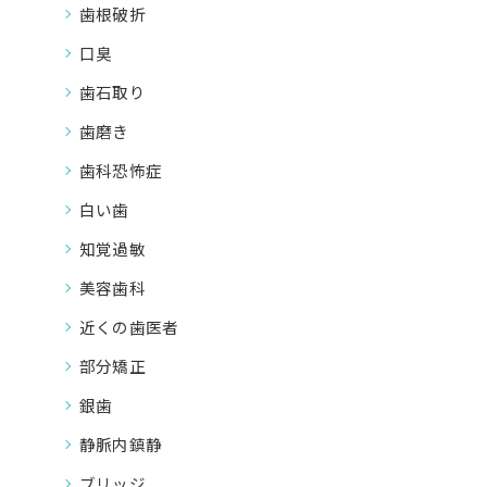
歯根破折
口臭
歯石取り
歯磨き
歯科恐怖症
白い歯
知覚過敏
美容歯科
近くの歯医者
部分矯正
銀歯
静脈内鎮静
ブリッジ