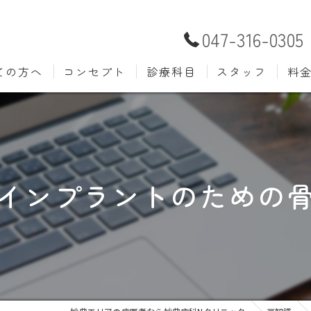
047-316-0305
ての方へ
コンセプト
診療科目
スタッフ
料
むし歯治療
予防歯
材料
小児歯科
入れ歯(
自費
口腔外科
歯周病
インプラントのための
ホワイトニング
歯科検
審美歯科
根管治
知覚過敏
親知ら