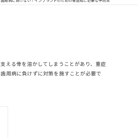
の矯正
歯周病に負けない！インプラントのための骨造成に必要な予防法
フリー
を支える骨を溶かしてしまうことがあり、重症
、歯周病に負けずに対策を施すことが必要で