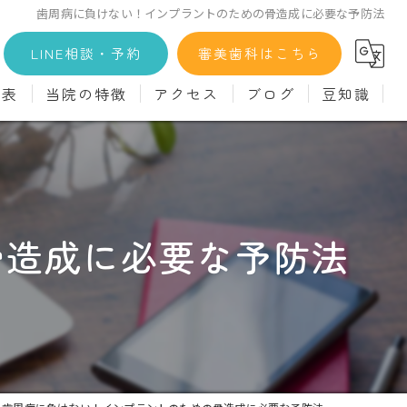
歯周病に負けない！インプラントのための骨造成に必要な予防法
LINE相談・予約
審美歯科はこちら
金表
当院の特徴
アクセス
ブログ
豆知識
科
詳細
マウスピース矯正
義歯)
診療料金
インプラント
治療
セラミック
骨造成に必要な予防法
診
クリーニング
療
駅近
ず
施設基準