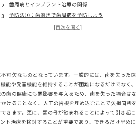
歯周病とインプラント治療の関係
予防法①：歯磨きで歯周病を予防しよう
予防法②：タバコやアルコールの摂取を控える
予防法③：健康的な食生活の実践が骨造成につながる
は不可欠なものとなっています。一般的には、歯を失った
嚼機能や発音機能を維持することが困難になるだけでなく
他の歯の健康にも悪影響を与えるため、歯を失った場合は
をかけることなく、人工の歯根を埋め込むことで欠損箇所
持できます。更に、顎の骨が蝕まれることによって引き起
ラント治療を検討することが重要であり、できるだけ早めに