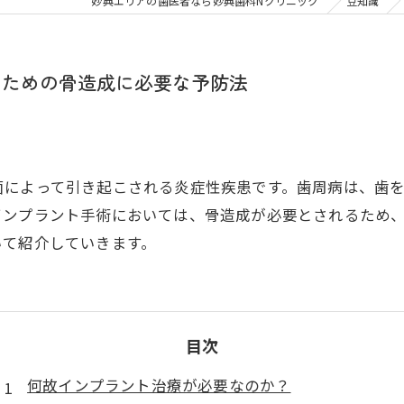
大人の矯正
子ども
妙典エリアの歯医者なら妙典歯科Nクリニック
豆知識
顎関節症
メタル
のための骨造成に必要な予防法
菌によって引き起こされる炎症性疾患です。歯周病は、歯
インプラント手術においては、骨造成が必要とされるため
いて紹介していきます。
目次
何故インプラント治療が必要なのか？