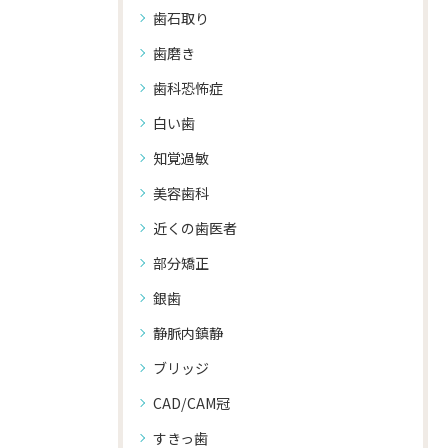
歯石取り
歯磨き
歯科恐怖症
白い歯
知覚過敏
美容歯科
近くの歯医者
部分矯正
銀歯
静脈内鎮静
ブリッジ
CAD/CAM冠
すきっ歯