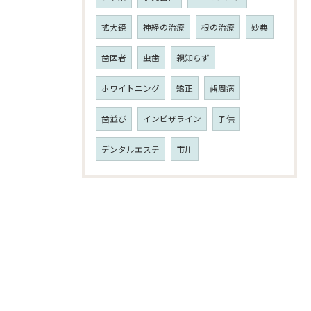
拡大鏡
神経の治療
根の治療
妙典
歯医者
虫歯
親知らず
ホワイトニング
矯正
歯周病
歯並び
インビザライン
子供
デンタルエステ
市川