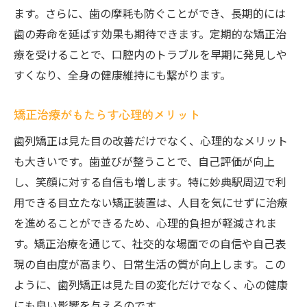
見た目の改善で得られる自信
ます。さらに、歯の摩耗も防ぐことができ、長期的には
長期的な健康効果とは
歯の寿命を延ばす効果も期待できます。定期的な矯正治
歯列矯正と全身の健康の関連性
療を受けることで、口腔内のトラブルを早期に発見しや
噛み合わせの改善によるメリット
すくなり、全身の健康維持にも繋がります。
妙典駅周辺で健康的な歯列矯正を始める理
矯正治療がもたらす心理的メリット
由
妙典駅で歯列矯正を始める前に知っておくべき
歯列矯正は見た目の改善だけでなく、心理的なメリット
ポイント
も大きいです。歯並びが整うことで、自己評価が向上
し、笑顔に対する自信も増します。特に妙典駅周辺で利
初めての矯正治療に必要な知識
用できる目立たない矯正装置は、人目を気にせずに治療
治療前に確認すべきこと
を進めることができるため、心理的負担が軽減されま
歯列矯正のリスクと副作用
す。矯正治療を通じて、社交的な場面での自信や自己表
治療期間中の生活の変化
現の自由度が高まり、日常生活の質が向上します。この
家族や友人のサポートの重要性
ように、歯列矯正は見た目の変化だけでなく、心の健康
妙典駅周辺の歯科医との相談方法
にも良い影響を与えるのです。