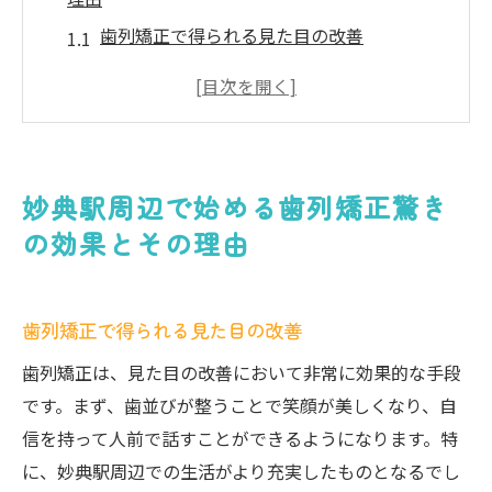
歯列矯正で得られる見た目の改善
歯列矯正による口腔健康の向上
矯正治療がもたらす心理的メリット
妙典駅周辺で人気の矯正治療法
矯正治療のビフォーアフター
妙典駅周辺で始める歯列矯正驚き
歯列矯正が必要な理由とは
の効果とその理由
理想の笑顔を手に入れる歯列矯正妙典駅周辺の
クリニック特集
歯列矯正で得られる見た目の改善
おすすめクリニックの選び方
妙典駅周辺の最新設備を備えたクリニック
歯列矯正は、見た目の改善において非常に効果的な手段
歯列矯正の専門医とは
です。まず、歯並びが整うことで笑顔が美しくなり、自
信を持って人前で話すことができるようになります。特
患者の声から見るクリニックの評判
に、妙典駅周辺での生活がより充実したものとなるでし
クリニック訪問記：体験レビュー