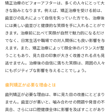
費用を抑えるためのポイント
矯正治療のビフォーアフターは、多くの人々にとって大
きな励みとなります。例えば、矯正治療を受ける前は、
分割払いと一括払いのメリット・デメリッ
歯並びの乱れによって自信を失っていた方でも、治療後
ト
には美しい歯並びと健康的な笑顔を手に入れることがで
お得なキャンペーン情報
きます。治療前に比べて笑顔が自然で魅力的になるだけ
歯列矯正で自信を持とう妙典駅周辺のクリニッ
でなく、日常生活や職場での対人関係にも良い影響を与
クガイド
えます。また、矯正治療によって顔全体のバランスが整
患者の成功事例とその声
うこともあり、見た目の印象が大きく改善される点も見
クリニック選びのチェックリスト
逃せません。治療後の自信に満ちた笑顔は、周囲の人々
妙典駅周辺で評判の良いクリニック
にもポジティブな影響を与えることでしょう。
初診の準備と注意点
歯列矯正が必要な理由とは
クリニック訪問時のポイント
治療後のメンテナンス方法
歯列矯正が必要な理由は、単に見た目の改善にとどまり
ません。歯並びが悪いと、噛み合わせの問題や発音の不
具合、さらには口腔健康全体に影響を及ぼすことがあり