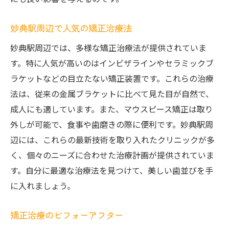
歯列矯正の流れを解説妙典駅周辺のおすすめク
妙典駅周辺で人気の矯正治療法
リニック
初診から治療開始までのステップ
妙典駅周辺では、多様な矯正治療法が提供されていま
治療中の定期検診の重要性
す。特に人気が高いのはインビザラインやセラミックブ
ラケットなどの目立たない矯正装置です。これらの治療
治療後のアフターケア
法は、従来の金属ブラケットに比べて見た目が自然で、
具体的な治療の流れを紹介
成人にも適しています。また、マウスピース矯正は取り
矯正治療にかかる時間とその管理方法
外しが可能で、食事や歯磨きの際に便利です。妙典駅周
妙典駅周辺クリニックの治療計画例
辺には、これらの最新技術を取り入れたクリニックが多
費用から選ぶ妙典駅での歯列矯正最適プランの
く、個々のニーズに合わせた治療計画が提供されていま
見つけ方
す。自分に最適な治療法を見つけて、美しい歯並びを手
歯列矯正の費用の内訳
に入れましょう。
妙典駅周辺での治療費比較
矯正治療のビフォーアフター
保険適用の有無とその確認方法