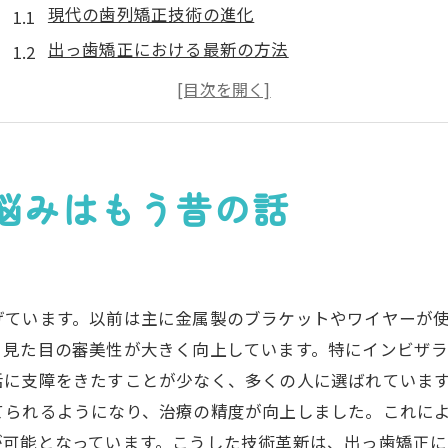
現代の歯列矯正技術の進化
出っ歯矯正における最新の方法
治療開始前に知っておくべきこと
歯列矯正を始めるための第一歩
出っ歯矯正の一般的な期間と効果
多くの患者が選ぶ理由
悩みはもう昔の話
出っ歯を気にせず笑顔を広げる歯列矯正の魅力
歯列矯正がもたらすポジティブな変化
出っ歯矯正を通じて得られる自信
げています。以前は主に金属製のブラケットやワイヤーが
笑顔のインパクトを変える歯列矯正
、見た目の審美性が大きく向上しています。特にインビザ
歯列矯正後の生活の変化
に支障をきたすことが少なく、多くの人に選ばれています
出っ歯を気にしない生活への一歩
られるようになり、治療の精度が向上しました。これによ
患者の声から見る矯正の利点
が可能となっています。こうした技術革新は、出っ歯矯正