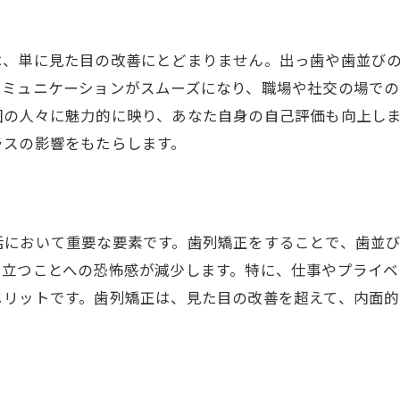
出っ歯を克服することで得られる人生の変化
歯列矯正後に訪れる新しい可能性
は、単に見た目の改善にとどまりません。出っ歯や歯並び
出っ歯矯正がもたらす人生の新たな道
コミュニケーションがスムーズになり、職場や社交の場での
新しい自分を手に入れるための歯列矯正
囲の人々に魅力的に映り、あなた自身の自己評価も向上し
ラスの影響をもたらします。
活において重要な要素です。歯列矯正をすることで、歯並
に立つことへの恐怖感が減少します。特に、仕事やプライベ
メリットです。歯列矯正は、見た目の改善を超えて、内面