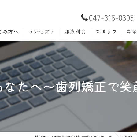
047-316-0305
ての方へ
コンセプト
診療科目
スタッフ
料
むし歯治療
予防歯
材料
小児歯科
入れ歯(
自費
口腔外科
歯周病
あなたへ〜歯列矯正で笑
ホワイトニング
歯科検
審美歯科
根管治
知覚過敏
親知ら