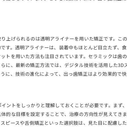
歯列矯正がもたらす新しい自信と笑顔の秘密
出っ歯矯正の心理的効果
笑顔に自信を持つための秘訣
歯列矯正後のビフォーアフター
取り上げられるのは透明アライナーを用いた矯正です。こ
出っ歯を矯正することで得られる安心感
的です。透明アライナーは、装着中もほとんど目立たず、
笑顔を変えるための歯列矯正のステップ
ケットを用いた方法も注目されています。セラミックは歯
らに、最新の矯正方法では、デジタル技術を活用した3Dス
患者が語る歯列矯正の魅力
ように、技術の進化によって、出っ歯矯正はより効果的で快
出っ歯にさよなら！歯列矯正が変える生活の質
生活の質を向上させる歯列矯正の力
出っ歯矯正後の新しい生活スタイル
ポイントをしっかりと理解しておくことが必要です。まず
歯列矯正が健康にもたらす影響
具体的な目標を設定することで、治療の方向性が見えてき
出っ歯を矯正して得られる日常の喜び
ウスピースや舌側矯正といった選択肢は、見た目に配慮した
歯列矯正がもたらす長期的なメリット