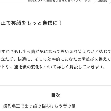
大人の矯正
子ども
妙典エリアの歯医者なら妙典歯科Nクリニック
豆知識
顎関節症
メタル
矯正で笑顔をもっと自信に！
ますか？もし出っ歯が気になって思い切り笑えないと感じ
目立たず、快適に、そして効率的にあなたの歯並びを整え
ットや、施術後の変化について詳しく解説していきます。
目次
歯列矯正で出っ歯の悩みはもう昔の話