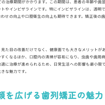
歯列矯正で得られる見た目以上の価値
どの治療期間がかかります。この期間は、患者の年齢や歯
歯列矯正がもたらすコミュニケーションの向上
ットやインビザラインです。特にインビザラインは、透明
合わせの向上や口腔衛生の向上も期待できます。矯正後の
様々なメリットをもたらす出っ歯矯正
出っ歯矯正の成功事例から学ぶ自信の回復
成功事例に学ぶ歯列矯正の効果
出っ歯矯正後に得られた自信の変化
実際の患者の声から見る成功の秘訣
、見た目の改善だけでなく、健康面でも大きなメリットが
やすくなるほか、口腔内の清掃が容易になり、虫歯や歯周
出っ歯矯正の成功体験が教えること
快適に治療が進められるため、日常生活への影響も最小限
歯列矯正がもたらした人生の変化
大きな魅力です。
成功事例が語る出っ歯矯正の価値
歯列矯正で出っ歯を克服し新たな自分を手に入れる
新しい自分を迎えるための出っ歯矯正
顔を広げる歯列矯正の魅力
歯列矯正が自己変革に与える影響