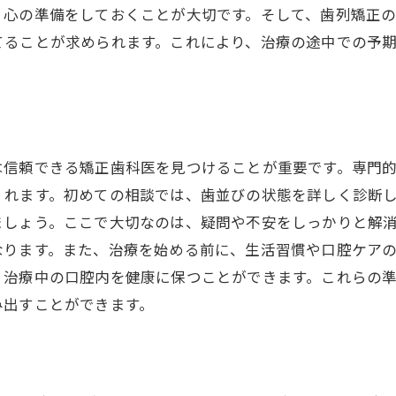
、心の準備をしておくことが大切です。そして、歯列矯正
変わる生活、変わる自分
てることが求められます。これにより、治療の途中での予
歯列矯正で出っ歯を解消し内面も輝く理由
内面の輝きを引き出す歯列矯正
出っ歯矯正が自信に与える影響
歯列矯正後の自己表現の自由
は信頼できる矯正歯科医を見つけることが重要です。専門
出っ歯を直して内面を輝かせる方法
くれます。初めての相談では、歯並びの状態を詳しく診断
歯列矯正が自己肯定感に与える影響
ましょう。ここで大切なのは、疑問や不安をしっかりと解
内面的な変化をもたらす出っ歯矯正
なります。また、治療を始める前に、生活習慣や口腔ケア
見た目だけじゃない！歯列矯正で得られる多くのメリッ
、治療中の口腔内を健康に保つことができます。これらの
出っ歯矯正の隠れた利点
み出すことができます。
歯列矯正が健康に与えるプラスの効果
出っ歯を治すことが持つ社会的メリット