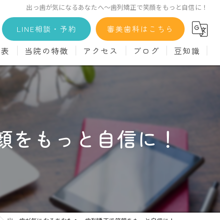
出っ歯が気になるあなたへ〜歯列矯正で笑顔をもっと自信に！
LINE相談・予約
審美歯科はこちら
金表
当院の特徴
アクセス
ブログ
豆知識
科
詳細
マウスピース矯正
義歯)
診療料金
インプラント
治療
セラミック
顔をもっと自信に！
診
クリーニング
療
駅近
ず
施設基準