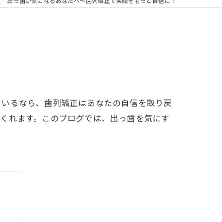
の矯正
出っ歯が気になるあなたへ〜歯列矯正で笑顔をもっと自信に！
フリー
ているなら、歯列矯正はあなたの自信を取り戻
てくれます。このブログでは、出っ歯を気にす