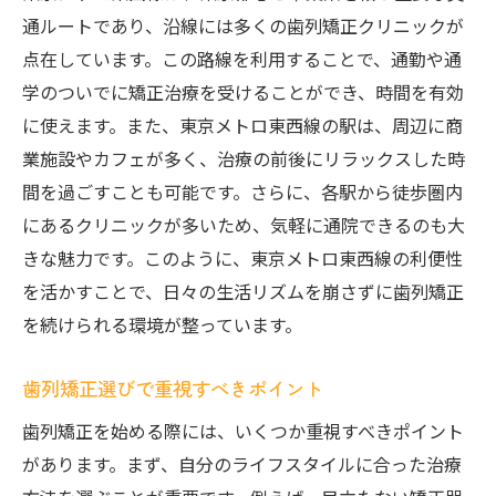
歯列矯正がもたらす健康上の利点
通ルートであり、沿線には多くの歯列矯正クリニックが
美しい笑顔を手に入れるための歯列矯正
点在しています。この路線を利用することで、通勤や通
長期的な健康を考えた矯正の重要性
学のついでに矯正治療を受けることができ、時間を有効
自己表現に自信を持つための矯正
に使えます。また、東京メトロ東西線の駅は、周辺に商
歯並び改善による口腔内の健康効果
業施設やカフェが多く、治療の前後にリラックスした時
東京メトロ東西線で専門的な治療を受ける
間を過ごすことも可能です。さらに、各駅から徒歩圏内
メリット
にあるクリニックが多いため、気軽に通院できるのも大
きな魅力です。このように、東京メトロ東西線の利便性
治療の流れを理解して安心！歯列矯正のステッ
を活かすことで、日々の生活リズムを崩さずに歯列矯正
プバイステップガイド
を続けられる環境が整っています。
初回相談から治療開始までの流れ
矯正治療のステップを詳しく解説
歯列矯正選びで重視すべきポイント
治療中に気をつけたいポイント
歯列矯正を始める際には、いくつか重視すべきポイント
矯正治療終了後のアフターケア
があります。まず、自分のライフスタイルに合った治療
治療を円滑に進めるための情報収集