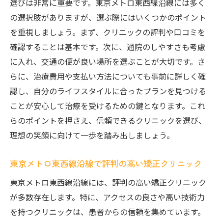
選びは非常に重要です。東京メトロ東西線沿線には多く
理想の笑顔を手に入れるためのスタート
の選択肢がありますが、選ぶ際にはいくつかのポイント
最初のステップとしての相談予約
を重視しましょう。まず、クリニックの評判や口コミを
確認することは基本です。次に、通院のしやすさも考慮
東京メトロ東西線で始める矯正治療の流れ
に入れ、交通の便が良い場所を選ぶことが大切です。さ
最適な矯正プランを一緒に考えよう
らに、治療費用や支払い方法についても事前に詳しく確
治療を始める前の心構えと準備
認し、自分のライフスタイルに合ったプランを見つける
東京メトロ東西線沿線での治療開始をスム
ことが安心して治療を受けるための鍵となります。これ
ーズに
らのポイントを押さえ、信頼できるクリニックを選び、
理想の笑顔に向けて一歩を踏み出しましょう。
東京メトロ東西線沿線で評判の高い矯正クリニック
東京メトロ東西線沿線には、評判の高い矯正クリニック
が多数存在します。特に、アクセスの良さや高い技術力
を持つクリニックは、患者からの信頼を集めています。