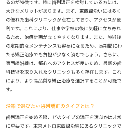
よう
るのが特徴です。特に歯列矯正を検討している方には、
治療期間を短縮するための工夫
大きなメリットがあります。まず、東西線沿いには多く
の優れた歯科クリニックが点在しており、アクセスが便
矯正期間中のライフスタイルに合わせた工
利です。これにより、仕事や学校の後に気軽に立ち寄れ
夫
るため、治療計画が立てやすくなります。また、施術後
治療期間の個人差とその要因
の定期的なメンテナンスも容易になるため、長期間にわ
治療期間を左右する矯正技術の進化
たる矯正治療でも負担が少なく済むでしょう。さらに、
東京メトロ東西線で効率的な通院を実現す
東西線沿線は、都心へのアクセスが良いため、最新の歯
る
科技術を取り入れたクリニックも多く存在します。これ
東京メトロ東西線で通いやすい歯列矯正クリニ
により、より高品質な矯正治療を選択することが可能で
ックを見つける方法
す。
通いやすさを重視したクリニック選び
沿線で選びたい歯列矯正のタイプとは？
東京メトロ東西線沿線のクリニックの特長
アクセスの良さと治療の質を両立する選び
歯列矯正を始める際、どのタイプの矯正を選ぶかは非常
方
に重要です。東京メトロ東西線沿線にあるクリニックで