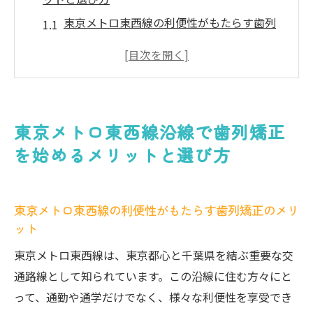
東京メトロ東西線の利便性がもたらす歯列
矯正のメリット
沿線で選びたい歯列矯正のタイプとは？
東京メトロ東西線を活用した通院のしやす
さ
東京メトロ東西線沿線で歯列矯正
歯列矯正選びで重視すべきポイント
を始めるメリットと選び方
地元で安心して治療を受けるためのクリニ
ックの選び方
東京メトロ東西線沿線で評判の高い矯正ク
東京メトロ東西線の利便性がもたらす歯列矯正のメリ
リニック
ット
歯列矯正を始めるなら知っておきたい治療期間
東京メトロ東西線は、東京都心と千葉県を結ぶ重要な交
の目安とポイント
通路線として知られています。この沿線に住む方々にと
治療期間はどのくらい？基礎知識を押さえ
って、通勤や通学だけでなく、様々な利便性を享受でき