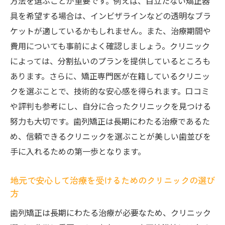
方法を選ぶことが重要です。例えば、目立たない矯正器
東京メトロ東西線沿線で受ける安心の治療
具を希望する場合は、インビザラインなどの透明なブラ
プロセス
ケットが適しているかもしれません。また、治療期間や
あなたのライフスタイルに合う歯列矯正法を見
費用についても事前によく確認しましょう。クリニック
つけるヒント
によっては、分割払いのプランを提供しているところも
ライフスタイル別の矯正法の選び方
あります。さらに、矯正専門医が在籍しているクリニッ
クを選ぶことで、技術的な安心感を得られます。口コミ
忙しい人におすすめの短期間矯正
や評判も参考にし、自分に合ったクリニックを見つける
生活スタイルに合わせた治療スケジュール
努力も大切です。歯列矯正は長期にわたる治療であるた
自分に合った矯正法を選ぶポイント
め、信頼できるクリニックを選ぶことが美しい歯並びを
東京メトロ東西線沿線で柔軟な治療を受け
手に入れるための第一歩となります。
る方法
ライフスタイルと美の両立を目指す矯正計
地元で安心して治療を受けるためのクリニックの選び
画
方
理想の笑顔を手に入れる！東京メトロ東西線で
歯列矯正は長期にわたる治療が必要なため、クリニック
の歯列矯正の第一歩