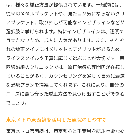
口コミや評判を活用したクリニック探し
は、様々な矯正方法が提供されています。一般的には、
従来のメタルブラケットや、見た目が気にならないクリ
最新設備が整ったクリニックを選ぶ理由
アブラケット、取り外しが可能なインビザラインなどが
東京メトロ東西線ならではの通院の利便性
選択肢に挙げられます。特にインビザラインは、透明で
歯列矯正の治療費用を徹底解説！東京メトロ東
目立たないため、成人に人気があります。また、それぞ
西線での選択肢
れの矯正タイプにはメリットとデメリットがあるため、
治療費用の内訳を理解しよう
ライフスタイルや予算に応じて選ぶことが大切です。東
東京メトロ東西線沿線での費用相場
西線沿線のクリニックでは、矯正治療の専門医が在籍し
費用対効果を考えたクリニック選び
ていることが多く、カウンセリングを通じて自分に最適
お得に治療を受けるための費用節約法
な治療プランを提案してくれます。これにより、自分の
ニーズに最も合った矯正方法を見つけ出すことができる
治療費用と支払いプランの比較
でしょう。
東京メトロ東西線周辺での費用の透明性
健康と美しさを両立！歯列矯正がもたらすメリ
東京メトロ東西線を活用した通院のしやすさ
ットを探る
東京メトロ東西線は、東京都心と千葉県を結ぶ重要な交