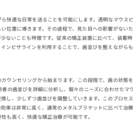
インビザラインをスムーズに使いこなすポイント
インビザラインの進化短期間で痛みの少ない歯列矯正の実
がら快適な日常を送ることを可能にします。透明なマウス
しい位置に導きます。その過程で、見た目への影響がない
インビザラインが可能にした短期間治療の理由
が少ないことも特徴です。従来の矯正装置に比べて、装着
痛みを軽減するインビザラインの技術
、インビザラインを利用することで、歯並びを整えながら
インビザラインの治療期間を短縮する方法
進化するインビザラインの治療効果
従来の矯正と比べたインビザラインの進化
のカウンセリングから始まります。この段階で、歯の状態
痛みの少ない矯正治療を目指すインビザライン
患者の歯並びを詳細に分析し、個々のニーズに合わせたマ
インビザラインを効果的に使うためのポイントと注意点
交換し、少しずつ歯並びを調整していきます。このプロセ
インビザラインを成功に導く使用方法
の効果は非常に高く、通常のメタルブラケットに比べて治
効果的なインビザラインの装着時間とは
便性も高く、快適な矯正治療が可能です。
注意点を押さえてインビザラインを活用