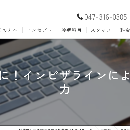
047-316-0305
ての方へ
コンセプト
診療科目
スタッフ
料
むし歯治療
予防歯
材料
小児歯科
入れ歯(
自費
に！インビザラインに
口腔外科
歯周病
力
ホワイトニング
歯科検
審美歯科
根管治
知覚過敏
親知ら