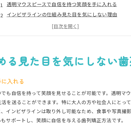
透明マウスピースで自信を持つ笑顔を手に入れる
インビザラインの仕組み見た目を気にしない理由
インビザラインがもたらす新しい歯列矯正の世界
歯並びを整えながら美しく過ごす日々
インビザライン導入の流れとその効果
見た目に配慮したインビザラインのメリット
める見た目を気にしない歯
インビザラインの特徴透明マウスピースで叶える快適な矯
透明マウスピースの技術と特長を徹底解説
手に入れる
インビザラインと従来の矯正装置の違い
中でも自信を持って笑顔を見せることが可能です。透明マ
透明マウスピースの素材と安全性について
生活を送ることができます。特に大人の方や社会人にとっ
インビザラインの快適性と日常生活への影響
に、インビザラインは取り外し可能なため、食事や写真撮
透明マウスピースを選ぶ際の考慮点
心もサポートし、笑顔に自信を与える歯列矯正方法です。
インビザラインによる矯正治療の具体的な流れ