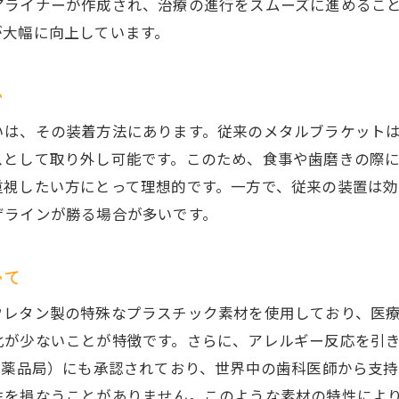
アライナーが作成され、治療の進行をスムーズに進めるこ
患者の声から見るインビザラインの効果
が大幅に向上しています。
インビザラインによる矯正成功例と体験談
インビザラインを選んで良かったと思う瞬間
い
快適な矯正体験を支えるインビザラインの要素
いは、その装着方法にあります。従来のメタルブラケット
スとして取り外し可能です。このため、食事や歯磨きの際
重視したい方にとって理想的です。一方で、従来の装置は
ザラインが勝る場合が多いです。
いて
ウレタン製の特殊なプラスチック素材を使用しており、医
化が少ないことが特徴です。さらに、アレルギー反応を引
医薬品局）にも承認されており、世界中の歯科医師から支
性を損なうことがありません。このような素材の特性によ