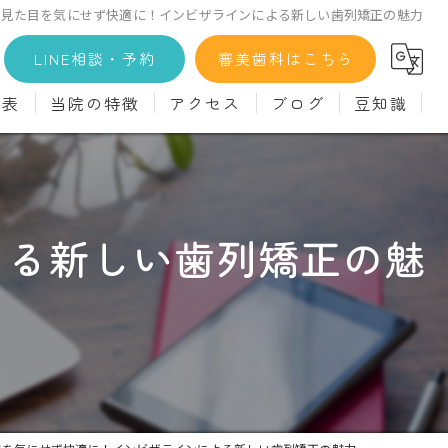
見た目を気にせず快適に！インビザラインによる新しい歯列矯正の魅力
LINE相談・予約
審美歯科はこちら
金表
当院の特徴
アクセス
ブログ
豆知識
科
詳細
マウスピース矯正
義歯)
診療料金
インプラント
よる新しい歯列矯正の魅
治療
セラミック
診
クリーニング
療
駅近
ず
施設基準