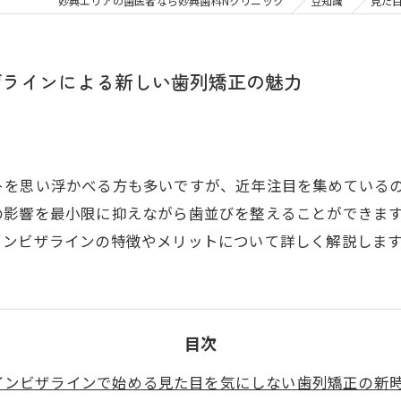
大人の矯正
子ども
妙典エリアの歯医者なら妙典歯科Nクリニック
豆知識
見た
顎関節症
メタル
ザラインによる新しい歯列矯正の魅力
トを思い浮かべる方も多いですが、近年注目を集めている
の影響を最小限に抑えながら歯並びを整えることができま
インビザラインの特徴やメリットについて詳しく解説しま
目次
インビザラインで始める見た目を気にしない歯列矯正の新