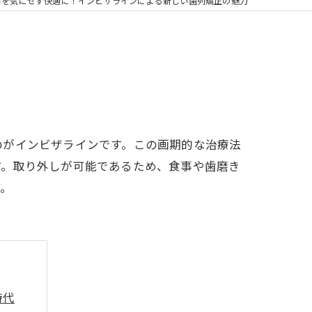
の矯正
目を気にせず快適に！インビザラインによる新しい歯列矯正の魅力
フリー
のがインビザラインです。この画期的な治療法
す。取り外しが可能であるため、食事や歯磨き
す。
時代