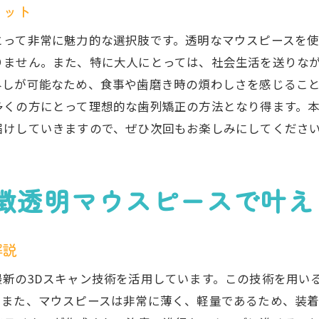
インビザラインの使用に関するよくある質問
リット
インビザラインで成果を出すための秘訣
とって非常に魅力的な選択肢です。透明なマウスピースを
インビザラインの使用中に気を付けるべきこと
りません。また、特に大人にとっては、社会生活を送りな
インビザラインで叶える理想の歯並び歯科医との信頼関係
外しが可能なため、食事や歯磨き時の煩わしさを感じるこ
歯科医とのコミュニケーションが成功の鍵
多くの方にとって理想的な歯列矯正の方法となり得ます。
理想の歯並びを実現するためのインビザライン
届けしていきますので、ぜひ次回もお楽しみにしてくださ
信頼できる歯科医の選び方とポイント
インビザライン治療中のコミュニケーションの重要性
徴透明マウスピースで叶え
歯科医との連携でインビザラインを活用
インビザライン治療で信頼関係を築く方法
解説
インビザラインを通じて得られる快適な矯正体験の全貌
快適な矯正体験を実現するインビザライン
新の3Dスキャン技術を活用しています。この技術を用い
インビザラインで生活の質が向上する理由
。また、マウスピースは非常に薄く、軽量であるため、装着