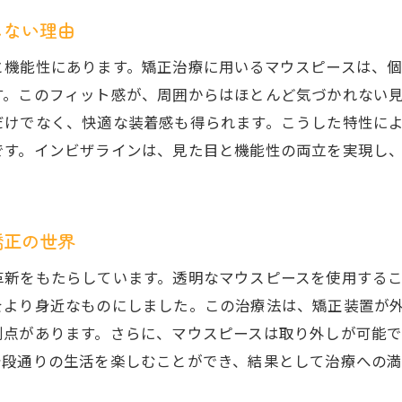
インビザラインを選ぶ理由従来の矯正治療との違いを徹底
しない理由
インビザラインが選ばれる理由と効果
機能性にあります。矯正治療に用いるマウスピースは、個
従来の矯正治療から進化したインビザライン
す。このフィット感が、周囲からはほとんど気づかれない
治療期間と快適性の両立を実現するインビザライン
だけでなく、快適な装着感も得られます。こうした特性に
インビザラインのコストと利点を比較
です。インビザラインは、見た目と機能性の両立を実現し
安心して選べるインビザラインの魅力
インビザラインが提供する新しい矯正の選択肢
矯正の世界
インビザラインの魅力取り外し可能な装置で毎日のケアが
取り外し可能なインビザラインの簡便性
革新をもたらしています。透明なマウスピースを使用する
食事と歯磨きが快適にできるインビザライン
をより身近なものにしました。この治療法は、矯正装置が
利点があります。さらに、マウスピースは取り外しが可能
インビザラインの清掃とメンテナンス方法
普段通りの生活を楽しむことができ、結果として治療への満
取り外し可能な矯正装置がもたらす自由
インビザラインで実現する日常生活の快適さ