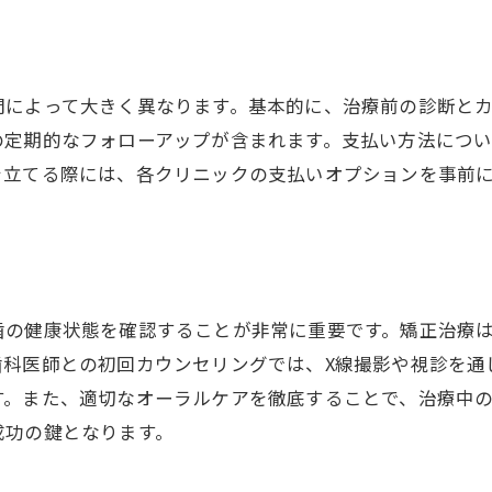
計画を守ることがもたらす治療期間の短縮
インビザライン利用中に忘れてはいけない歯科医師との定
間によって大きく異なります。基本的に、治療前の診断と
定期相談の頻度と内容
の定期的なフォローアップが含まれます。支払い方法につ
相談時に確認すべき治療の進捗状況
を立てる際には、各クリニックの支払いオプションを事前
異常を感じた時の対応法
歯科医師からのアドバイスを活かす方法
相談時に心掛ける質問リスト
相談の際に持参すべき記録
歯の健康状態を確認することが非常に重要です。矯正治療
インビザラインの利便性を生かすための取り外し時の注意
歯科医師との初回カウンセリングでは、X線撮影や視診を通
取り外しのタイミングと方法
す。また、適切なオーラルケアを徹底することで、治療中
紛失や破損を避けるための対策
成功の鍵となります。
外した後の清掃と保管