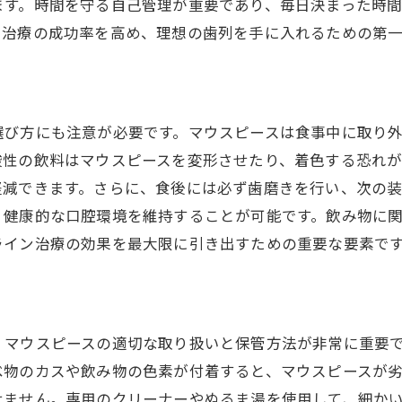
ます。時間を守る自己管理が重要であり、毎日決まった時
矯正後のライフスタイルの選択
、治療の成功率を高め、理想の歯列を手に入れるための第
美しい笑顔のためのフェイスケア
インビザライン終了後の歯の保護方法
理想の笑顔を維持するための習慣
選び方にも注意が必要です。マウスピースは食事中に取り
酸性の飲料はマウスピースを変形させたり、着色する恐れ
軽減できます。さらに、食後には必ず歯磨きを行い、次の
、健康的な口腔環境を維持することが可能です。飲み物に
ライン治療の効果を最大限に引き出すための重要な要素で
、マウスピースの適切な取り扱いと保管方法が非常に重要
べ物のカスや飲み物の色素が付着すると、マウスピースが
せません。専用のクリーナーやぬるま湯を使用して、細か