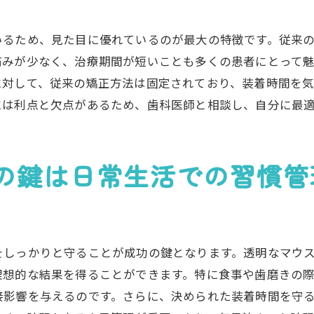
外出時の取り外しに伴う配慮
取り外し時の歯のケア
いるため、見た目に優れているのが最大の特徴です。従来
取り外しを急ぐ際の注意点
みが少なく、治療期間が短いことも多くの患者にとって魅
インビザライン治療の成果を最大化するための自己管理術
に対して、従来の矯正方法は固定されており、装着時間を
日常的なケア習慣の確立
には利点と欠点があるため、歯科医師と相談し、自分に最
自己管理リストの作成
効果的なモチベーション維持法
の鍵は日常生活での習慣管
インビザラインと食生活の見直し
自己管理のためのアプリ活用法
ストレス管理とリラクゼーションの重要性
インビザラインと理想の笑顔を手に入れるための準備
しっかりと守ることが成功の鍵となります。透明なマウスピ
治療後のメンテナンス計画
理想的な結果を得ることができます。特に食事や歯磨きの
笑顔に自信を持つためのセルフケア
接影響を与えるのです。さらに、決められた装着時間を守