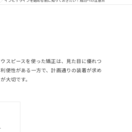
の矯正
インビザラインを始める前に知っておきたい！成功への注意点
フリー
マウスピースを使った矯正は、見た目に優れつ
る利便性がある一方で、計画通りの装着が求め
とが大切です。
は