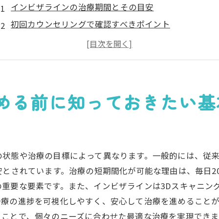
インビザラインの治療期間とその目安
初回カウンセリングで確認すべきポイント
マウスピースの作成過程を理解する
インビザラインの費用と支払い方法
治療前の歯の健康状態の確認
インビザラインと他の矯正方法の違い
める前に知っておきたい基
インビザライン成功の鍵は日常生活での習慣管理にあり
装着時間をしっかりと守る重要性
食事と飲み物の選び方のポイント
の状態や治療の目標によって異なります。一般的には、従
マウスピースの取り扱いと保管方法
安とされています。治療の短期間化が可能な理由は、毎日2
定期的な清掃がもたらす効果
重要な要素です。また、インビザラインは3Dスキャニン
インビザラインと睡眠中の注意点
治療の進捗を可視化しやすく、安心して治療を進めること
仕事や学校でのインビザラインの気配り
うことで、個々のニーズに合わせた最適な治療を実現できま