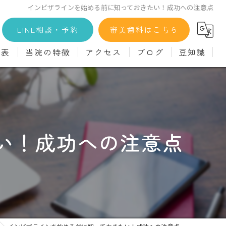
インビザラインを始める前に知っておきたい！成功への注意点
LINE相談・予約
審美歯科はこちら
金表
当院の特徴
アクセス
ブログ
豆知識
科
詳細
マウスピース矯正
義歯)
診療料金
インプラント
治療
セラミック
い！成功への注意点
診
クリーニング
療
駅近
ず
施設基準