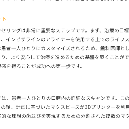
インビザライン装着時間を確保するための効果的な方法
スケジュール管理で装着時間を確保
ント
食事時間を短縮する工夫
ンセリングは非常に重要なステップです。まず、治療の目
外出先でのインビザライン維持法
た、インビザラインのアライナーを使用する上でのライフ
アプリを活用した習慣管理
は患者一人ひとりにカスタマイズされるため、歯科医師と
家族や友人の協力を得る
より、より安心して治療を進めるための基盤を築くことが
得感を得ることが成功への第一歩です。
ライフスタイルに合わせた時間管理
インビザライン治療中の計画遵守がもたらすメリットを解
計画通りに進めることで得られる効果
スムーズな治療のための自己管理
プは、患者一人ひとりの口腔内の詳細なスキャンです。こ
の後、計画に基づいたマウスピースが3Dプリンターを利
予定変更時のリスクについて
終的な理想の歯並びを実現するための分割された複数のマ
歯科医師との連携の重要性
進捗確認のためのセルフチェック法