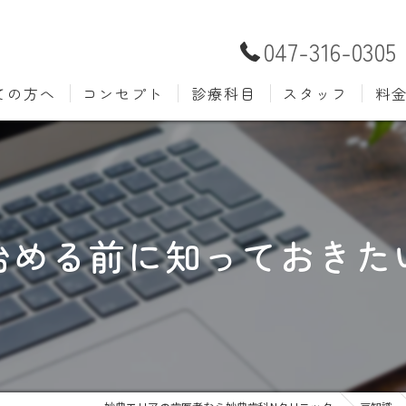
047-316-0305
ての方へ
コンセプト
診療科目
スタッフ
料
むし歯治療
予防歯
材料
小児歯科
入れ歯(
自費
口腔外科
歯周病
始める前に知っておきた
ホワイトニング
歯科検
審美歯科
根管治
知覚過敏
親知ら