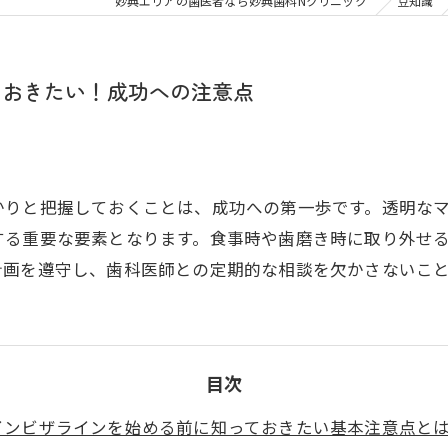
大人の矯正
子ども
妙典エリアの歯医者なら妙典歯科Nクリニック
豆知識
顎関節症
メタル
ておきたい！成功への注意点
かりと把握しておくことは、成功への第一歩です。透明な
する重要な要素となります。食事時や歯磨き時に取り外せ
計画を遵守し、歯科医師との定期的な相談を欠かさないこ
目次
インビザラインを始める前に知っておきたい基本注意点と