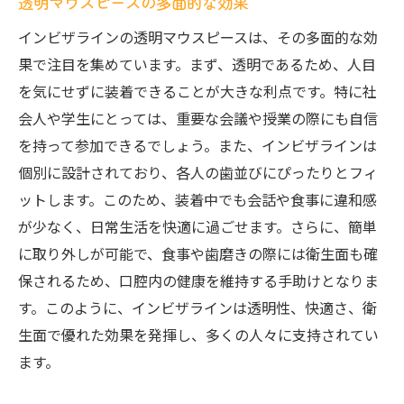
透明マウスピースの多面的な効果
見た目と実用性を兼ね備えたインビザラインの
インビザラインの透明マウスピースは、その多面的な効
効果
果で注目を集めています。まず、透明であるため、人目
視覚的効果と機能性の融合
を気にせずに装着できることが大きな利点です。特に社
実用的なデザインの利点
会人や学生にとっては、重要な会議や授業の際にも自信
インビザラインが提供する価値
を持って参加できるでしょう。また、インビザラインは
審美性と効果のバランス
個別に設計されており、各人の歯並びにぴったりとフィ
ットします。このため、装着中でも会話や食事に違和感
インビザラインの実用的な利点
が少なく、日常生活を快適に過ごせます。さらに、簡単
笑顔の全体的な改善
に取り外しが可能で、食事や歯磨きの際には衛生面も確
保されるため、口腔内の健康を維持する手助けとなりま
す。このように、インビザラインは透明性、快適さ、衛
生面で優れた効果を発揮し、多くの人々に支持されてい
ます。