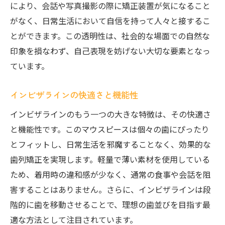
により、会話や写真撮影の際に矯正装置が気になること
笑顔の健康を守るインビザライン
がなく、日常生活において自信を持って人々と接するこ
見た目と自信の向上を促進
とができます。この透明性は、社会的な場面での自然な
インビザラインの透明性が生む自然なコミュニ
印象を損なわず、自己表現を妨げない大切な要素となっ
ケーション
ています。
コミュニケーションを妨げないデザイン
対話をより自然にするフィット感
インビザラインの快適さと機能性
人前での自信をサポート
インビザラインのもう一つの大きな特徴は、その快適さ
自然な会話を促す透明マウスピース
と機能性です。このマウスピースは個々の歯にぴったり
日常の中での違和感を最小限に
とフィットし、日常生活を邪魔することなく、効果的な
歯列矯正を実現します。軽量で薄い素材を使用している
会話を楽しむためのインビザライン
ため、着用時の違和感が少なく、通常の食事や会話を阻
快適な装着感を実現するインビザラインのフィ
害することはありません。さらに、インビザラインは段
ット感
階的に歯を移動させることで、理想の歯並びを目指す最
個々の歯形に合わせた精密設計
適な方法として注目されています。