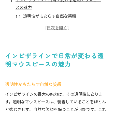
スの魅力
透明性がもたらす自然な笑顔
インビザラインの快適さと機能性
日常生活に溶け込むデザインの力
装着感の良さが日常に与える影響
透明マウスピースの多面的な効果
インビザラインで日常が変わる透
インビザラインを選ぶ理由
明マウスピースの魅力
透明マウスピースがもたらすインビザラインの
新しい笑顔
透明性がもたらす自然な笑顔
笑顔を引き立てる透明デザイン
自信をもたらすインビザライン
インビザラインの最大の魅力は、その透明性にありま
自然なコミュニケーションのサポート
す。透明なマウスピースは、装着していることをほとん
ど感じさせず、自然な笑顔を保つことが可能です。これ
インビザラインの進化した技術