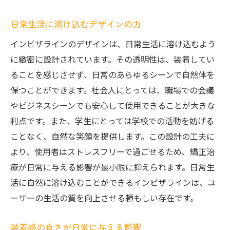
長時間の装着でも快適
フィット感がもたらす安心感
日常生活に溶け込むデザインの力
違和感のない日常生活
インビザラインのデザインは、日常生活に溶け込むよう
インビザラインの調整可能な設計
に緻密に設計されています。その透明性は、装着してい
心地よい装着で自信を維持
ることを感じさせず、日常のあらゆるシーンで自然体を
インビザラインで自信を持てる笑顔の秘密
保つことができます。社会人にとっては、職場での会議
やビジネスシーンでも安心して使用できることが大きな
透明性が支える自信
利点です。また、学生にとっては学校での活動を妨げる
マウスピースによる魅力的な笑顔
ことなく、自然な笑顔を提供します。この設計の工夫に
自信を引き出すフィット感
より、使用者はストレスフリーで過ごせるため、矯正治
インビザラインのデザインが与える心理的
療が日常に与える影響が最小限に抑えられます。日常生
効果
活に自然に溶け込むことができるインビザラインは、ユ
笑顔の健康を支える技術
ーザーの生活の質を向上させる頼もしい存在です。
インビザラインを使い続ける理由
装着感の良さが日常に与える影響
日常に溶け込むインビザラインの透明デザイン