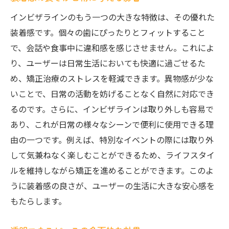
視覚的に目立たない工夫
インビザラインのもう一つの大きな特徴は、その優れた
日常生活との調和
装着感です。個々の歯にぴったりとフィットすること
で、会話や食事中に違和感を感じさせません。これによ
透明デザインの特長
り、ユーザーは日常生活においても快適に過ごせるた
インビザラインが提供する自然な見た目
め、矯正治療のストレスを軽減できます。異物感が少な
生活スタイルに合わせた設計
いことで、日常の活動を妨げることなく自然に対応でき
デザインがもたらす安心感
るのです。さらに、インビザラインは取り外しも容易で
インビザラインの簡単着脱で保つ口腔衛生
あり、これが日常の様々なシーンで便利に使用できる理
取り外しの簡便さと利便性
由の一つです。例えば、特別なイベントの際には取り外
歯磨きや食事の際の簡単ケア
して気兼ねなく楽しむことができるため、ライフスタイ
ルを維持しながら矯正を進めることができます。このよ
衛生状態を保つインビザライン
うに装着感の良さが、ユーザーの生活に大きな安心感を
口腔内の健康維持のサポート
もたらします。
インビザラインがもたらす衛生管理
日常のケアを簡単にする設計