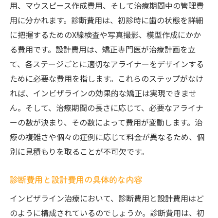
治療計画の設計にかかる費用とは
用、マウスピース作成費用、そして治療期間中の管理費
インビザラインマウスピース作成のステッ
用に分かれます。診断費用は、初診時に歯の状態を詳細
プと料金
に把握するためのX線検査や写真撮影、模型作成にかか
る費用です。設計費用は、矯正専門医が治療計画を立
治療途中の追加費用はどのように発生する
て、各ステージごとに適切なアライナーをデザインする
か
ために必要な費用を指します。これらのステップがなけ
アフターケアにかかる費用とその重要性
れば、インビザラインの効果的な矯正は実現できませ
各段階の費用を透明にする方法
ん。そして、治療期間の長さに応じて、必要なアライナ
診断からマウスピース作成までインビザライン
ーの数が決まり、その数によって費用が変動します。治
の費用詳細
療の複雑さや個々の症例に応じて料金が異なるため、個
診断から治療開始までの費用フロー
別に見積もりを取ることが不可欠です。
マウスピース作成の技術的詳細と費用
診断費用と設計費用の具体的な内容
治療計画のカスタマイズ費用について
治療経過に応じた費用の変動要因
インビザライン治療において、診断費用と設計費用はど
透明な費用説明が重要な理由
のように構成されているのでしょうか。診断費用は、初