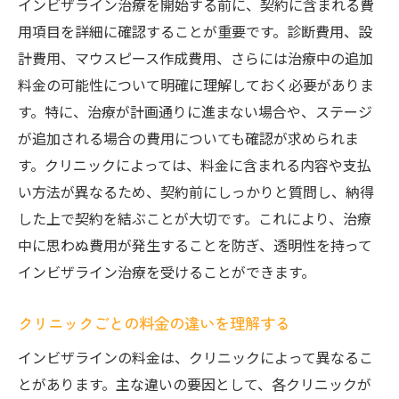
インビザライン治療を開始する前に、契約に含まれる費
透明性のある費用見積もりを得るために
用項目を詳細に確認することが重要です。診断費用、設
透明な矯正のためのインビザライン料金の理解
計費用、マウスピース作成費用、さらには治療中の追加
が重要な理由
料金の可能性について明確に理解しておく必要がありま
歯科治療と料金透明性の関係
す。特に、治療が計画通りに進まない場合や、ステージ
透明な矯正治療の選択肢としてのインビザ
が追加される場合の費用についても確認が求められま
ライン
す。クリニックによっては、料金に含まれる内容や支払
い方法が異なるため、契約前にしっかりと質問し、納得
インビザライン料金の理解が治療を成功に
した上で契約を結ぶことが大切です。これにより、治療
導く
中に思わぬ費用が発生することを防ぎ、透明性を持って
料金透明性が患者に与える影響とは
インビザライン治療を受けることができます。
選択肢を増やすための情報収集の重要性
インビザラインの費用透明性が選ばれる理
クリニックごとの料金の違いを理解する
由
インビザラインの料金は、クリニックによって異なるこ
インビザラインの費用透明性が患者にもたらす
とがあります。主な違いの要因として、各クリニックが
メリット