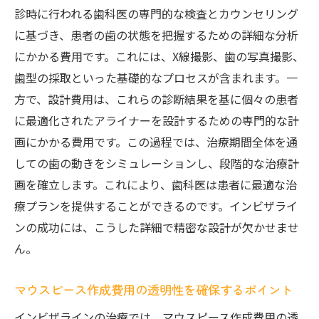
診時に行われる歯科医の専門的な検査とカウンセリング
費用を最小限に抑えるためのポイント
に基づき、患者の歯の状態を把握するための詳細な分析
インビザラインの料金透明性が安心感を生む理
にかかる費用です。これには、X線撮影、歯の写真撮影、
由とは
歯型の採取といった基礎的なプロセスが含まれます。一
料金透明性が患者にもたらす心理的安心
方で、設計費用は、これらの診断結果を基に個々の患者
事前に知っておくべき料金の詳細
に最適化されたアライナーを設計するための専門的な計
インビザラインの料金体系が信頼を築く理
画にかかる費用です。この過程では、治療期間全体を通
由
しての歯の動きをシミュレーションし、段階的な治療計
予測可能な費用と治療計画のメリット
画を確立します。これにより、歯科医は患者に最適な治
患者とクリニックの信頼関係を築くために
療プランを提供することができるのです。インビザライ
ンの成功には、こうした詳細で精密な設計が欠かせませ
透明性がもたらすインビザラインの価値
ん。
インビザラインによる予期せぬ出費を避けるた
めの方法
マウスピース作成費用の透明性を確保するポイント
治療前に知っておくべき費用のすべて
インビザラインの治療では、マウスピース作成費用の透