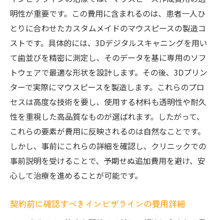
契約時に確認すべき料金明細
明性が重要です。この費用に含まれるのは、患者一人ひ
追加費用を避けるためのクリニック選び
とりに合わせたカスタムメイドのマウスピースの製造コ
治療計画の変動が費用に与える影響
ストです。具体的には、3Dデジタルスキャニングを用い
費用に関する不安を解消するための相談方
て歯並びを精密に測定し、そのデータを基に専用のソフ
法
トウェアで最適な形状を設計します。その後、3Dプリン
インビザライン治療の透明性を活用する
ターで実際にマウスピースを製造します。これらのプロ
インビザライン治療を安心して選ぶための費用
セスは高度な技術を要し、使用する材料も透明性や耐久
の見極め方
性を重視した高品質なものが選ばれます。したがって、
これらの要素が費用に反映されるのは自然なことです。
クリニック選びで重視すべき費用のポイン
しかし、事前にこれらの詳細を確認し、クリニックでの
ト
事前説明を受けることで、予期せぬ追加費用を避け、安
自分に合った治療プランを見つける方法
心して治療を進めることが可能です。
インビザライン治療がもたらす長期的価値
費用対効果を考慮した選択の重要性
契約前に確認すべきインビザラインの費用詳細
事前に知っておくべき費用の比較方法