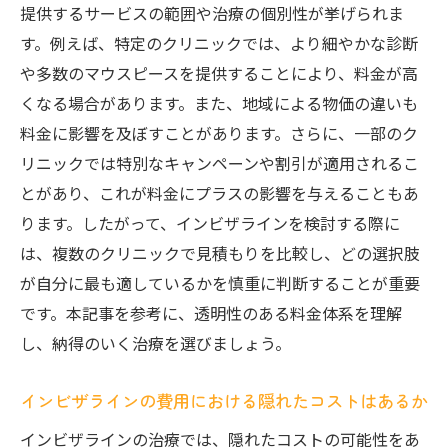
提供するサービスの範囲や治療の個別性が挙げられま
患者の不安を軽減する料金透明性
す。例えば、特定のクリニックでは、より細やかな診断
治療全体の費用を把握するためのガイド
や多数のマウスピースを提供することにより、料金が高
料金透明性がもたらす治療計画の安定性
くなる場合があります。また、地域による物価の違いも
インビザラインの選択が簡単になる理由
料金に影響を及ぼすことがあります。さらに、一部のク
リニックでは特別なキャンペーンや割引が適用されるこ
安心して治療を受けるための情報提供
とがあり、これが料金にプラスの影響を与えることもあ
インビザライン治療の透明性がもたらす信
ります。したがって、インビザラインを検討する際に
頼
は、複数のクリニックで見積もりを比較し、どの選択肢
が自分に最も適しているかを慎重に判断することが重要
です。本記事を参考に、透明性のある料金体系を理解
し、納得のいく治療を選びましょう。
インビザラインの費用における隠れたコストはあるか
インビザラインの治療では、隠れたコストの可能性をあ