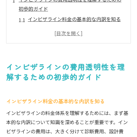
初歩的ガイド
インビザライン料金の基本的な内訳を知る
診断費用と設計費用の具体的な内容
マウスピース作成費用の透明性を確保する
ポイント
契約前に確認すべきインビザラインの費用
インビザラインの費用透明性を理
詳細
解するための初歩的ガイド
クリニックごとの料金の違いを理解する
インビザラインの費用における隠れたコス
トはあるか
インビザライン料金の基本的な内訳を知る
インビザライン治療の各段階での料金体系を解
インビザラインの料金体系を理解するためには、まず基
説
本的な内訳について知識を深めることが重要です。イン
治療開始前の診断費用についてのポイント
ビザラインの費用は、大きく分けて診断費用、設計費