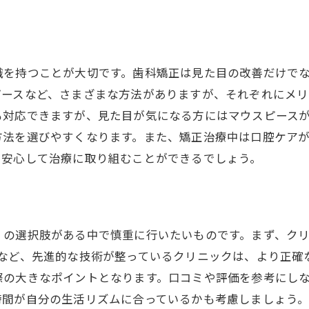
無料相談でわかる歯科矯正のメリットとデメリット
無料相談で明らかになる利点
考慮すべき矯正治療のリスク
識を持つことが大切です。歯科矯正は見た目の改善だけで
メリットを最大化する治療プラン
ピースなど、さまざまな方法がありますが、それぞれにメリ
デメリットを最小限に抑えるための工夫
も対応できますが、見た目が気になる方にはマウスピース
長期的な視点でのメリットの評価
方法を選びやすくなります。また、矯正治療中は口腔ケア
、安心して治療に取り組むことができるでしょう。
無料相談で得られる貴重なアドバイス
船橋市での歯科矯正体験談と治療の効果を徹底解説
実際の体験談から学ぶ成功の秘訣
治療効果を実感するためのポイント
くの選択肢がある中で慎重に行いたいものです。まず、ク
器など、先進的な技術が整っているクリニックは、より正確
船橋市での患者の声を参考にする
際の大きなポイントとなります。口コミや評価を参考にし
治療後に得られた変化とその価値
時間が自分の生活リズムに合っているかも考慮しましょう
体験談を基にした治療のイメージ作り