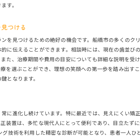
きます。
成功事例から見る効果的な治療アプローチ
無料相談から始まる歯科矯正のスムーズなステップ
を見つける
初回相談が治療成功の鍵を握る
ランを見つけるための絶好の機会です。船橋市の多くのク
治療計画の立案から始める一連の流れ
体的に伝えることができます。相談時には、現在の歯並び
船橋市での矯正治療の効率的な進め方
。また、治療期間や費用の目安についても詳細な説明を受
治療スケジュールの作成と確認
治療を選ぶことができ、理想の笑顔への第一歩を踏み出す
無料相談を活用したスムーズな手続き
の鍵となります。
成功するための準備と心構え
歯科矯正がもたらす健康的な口腔環境の重要性
矯正治療がもたらす健康面での利点
、常に進化し続けています。特に最近では、見えにくい矯
口腔衛生の向上を図るための矯正
矯正装置は、多忙な現代人にとって便利であり、目立たずに
歯並びの改善が健康に与える影響
ニング技術を利用した精密な診断が可能となり、患者一人ひ