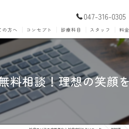
047-316-0305
ての方へ
コンセプト
診療科目
スタッフ
料
むし歯治療
予防歯
材料
小児歯科
入れ歯(
自費
口腔外科
歯周病
無料相談！理想の笑顔
ホワイトニング
歯科検
審美歯科
根管治
知覚過敏
親知ら