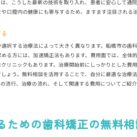
健康的な口腔環境を維持する方法
では、こうした最新の技術を取り入れ、患者に安心して通
矯正治療による生活の質の向上
せや口腔内の健康にも寄与するため、ますます注目される
無料相談で得られる健康維持のアドバイス
無料相談で見つける最適な船橋市の歯科矯正クリニック
する
クリニック選びの重要ポイント
選択する治療法によって大きく異なります。船橋市の歯科
地元で信頼される歯科医を見つける方法
求める方には、加速矯正法もあります。費用面では、全体
無料相談を通じたクリニックの評価
なクリニックもあります。治療開始前にしっかりとした費
でしょう。無料相談を活用することで、自分に最適な治療
船橋市内での人気クリニックの特徴
正の流行、治療の流れ、そして関連する費用についてご紹
治療技術と設備のチェックポイント
無料相談を利用したクリニックの比較
歯科矯正の無料相談を活用して理想の笑顔を手に入れる方
無料相談から始める笑顔の変革
るための歯科矯正の無料相
理想の笑顔を手に入れるためのステップ