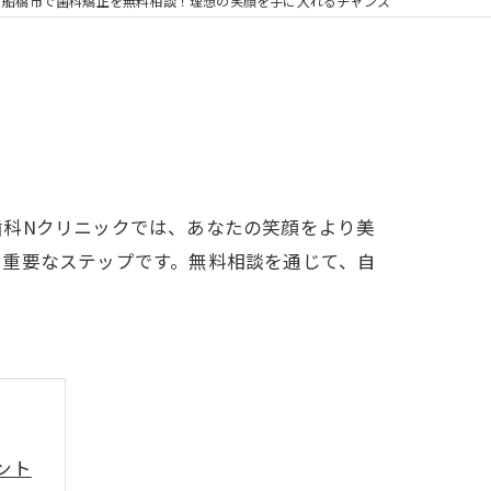
の矯正
船橋市で歯科矯正を無料相談！理想の笑顔を手に入れるチャンス
フリー
歯科Nクリニックでは、あなたの笑顔をより美
る重要なステップです。無料相談を通じて、自
ント