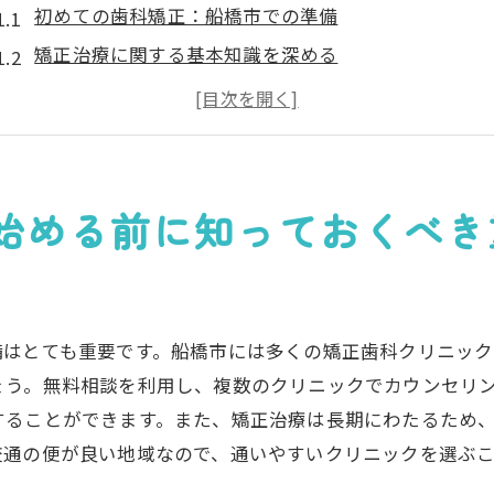
初めての歯科矯正：船橋市での準備
矯正治療に関する基本知識を深める
船橋市の歯科矯正クリニックの選び方
無料相談を活用して理想の矯正プランを見つける
船橋市での歯科矯正の流行とトレンド
治療にかかる時間と費用の目安を理解する
始める前に知っておくべき
理想の笑顔を実現するための歯科矯正の無料相談とは
無料相談の流れと受けるべき理由
理想の笑顔を描くためのステップ
備はとても重要です。船橋市には多くの矯正歯科クリニッ
無料相談で確認すべき重要な質問
ょう。無料相談を利用し、複数のクリニックでカウンセリ
専門家によるカウンセリングの価値
することができます。また、矯正治療は長期にわたるため
治療計画の具体化を助ける無料相談
交通の便が良い地域なので、通いやすいクリニックを選ぶ
船橋市での無料相談の予約方法