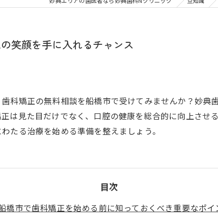
大人の矯正
子ども
妙典エリアの歯医者なら妙典歯科Nクリニック
豆知識
顎関節症
メタル
想の笑顔を手に入れるチャンス
、歯科矯正の無料相談を船橋市で受けてみませんか？妙典
矯正は見た目だけでなく、口腔の健康を総合的に向上させ
にわたる治療を始める準備を整えましょう。
目次
船橋市で歯科矯正を始める前に知っておくべき重要なポイ