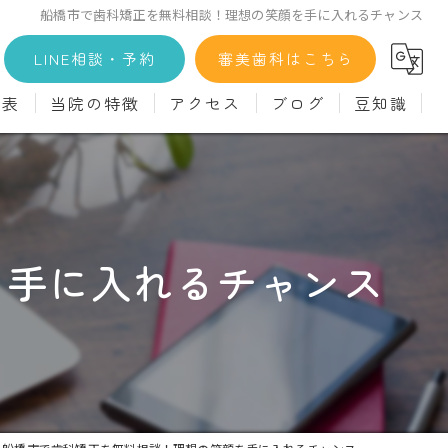
船橋市で歯科矯正を無料相談！理想の笑顔を手に入れるチャンス
LINE相談・予約
審美歯科はこちら
金表
当院の特徴
アクセス
ブログ
豆知識
科
詳細
マウスピース矯正
義歯)
診療料金
インプラント
治療
セラミック
を手に入れるチャンス
診
クリーニング
療
駅近
ず
施設基準