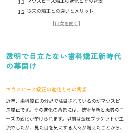
マウスピース矯正の進化とその背景
従来の矯正との違いとメリット
妙典駅周辺での最新矯正技術
透明矯正の未来を展望する
快適な矯正生活を実現するために
歯科矯正の新常識を理解する
透明で目立たない歯科矯正新時代
妙典駅で叶える理想の歯並び透明マウスピース
の幕開け
の魅力
透明マウスピースのデザインと機能
マウスピース矯正の進化とその背景
妙典駅周辺のプロフェッショナルな歯科医
院紹介
近年、歯科矯正の分野で注目されているのがマウスピー
利用者の声：マウスピース矯正の効果
ス矯正です。その進化の背景には、技術革新と患者のニ
ーズの変化が挙げられます。以前は金属ブラケットが主
理想の歯並びを手に入れるプロセス
流でしたが、見た目を気にする人々が増えたことから、
なぜ妙典駅で矯正を始めるべきか