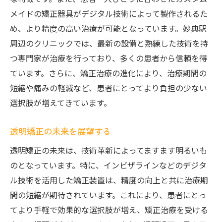
メイドの矯正器具がデジタル技術によって製作されるた
妙典駅周辺の矯正歯科クリニック紹介
め、より精度の高い治療が可能となっています。妙典駅
透明マウスピースの効果と治療例
周辺のクリニックでは、最新の設備と熟練した技術を持
成功事例に学ぶ矯正治療の効果
つ専門家が治療を行っており、多くの患者から信頼を得
妙典駅で体験できる最先端の矯正技術
ています。さらに、矯正治療の進化により、治療期間の
歯並び改善と健康への影響
短縮や痛みの軽減など、患者にとってより負担の少ない
透明マウスピースの選択がもたらす利点
選択肢が増えてきています。
日常生活に溶け込む透明マウスピースの活用法
透明矯正の未来を展望する
日常生活でのストレスを軽減する方法
透明マウスピースを活用した日々のケア
透明矯正の未来は、技術革新によってますます明るいも
のとなっています。特に、インビザラインなどのデジタ
仕事やプライベートでの活用法
ル技術を活用した矯正装置は、精度の向上と共に治療期
透明矯正が日常に溶け込む秘訣
間の短縮が期待されています。これにより、患者にとっ
生活と矯正のバランスを取るために
てより手軽で効果的な選択肢が増え、矯正治療を受ける
透明マウスピースで充実した生活を