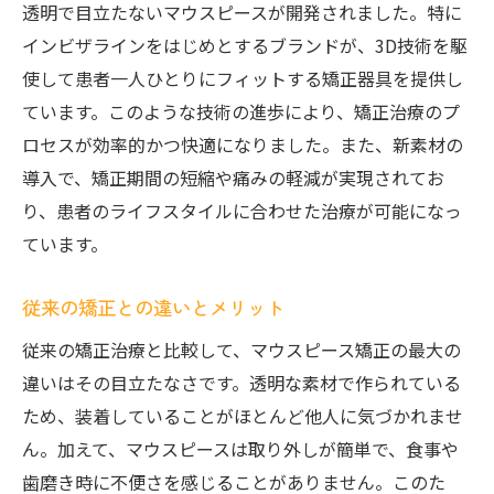
透明で目立たないマウスピースが開発されました。特に
歯並びを整えるためのステップ
インビザラインをはじめとするブランドが、3D技術を駆
ストレスフリーな歯科矯正透明マウスピースの
使して患者一人ひとりにフィットする矯正器具を提供し
選び方
ています。このような技術の進歩により、矯正治療のプ
自分に合ったマウスピースを選ぶポイント
ロセスが効率的かつ快適になりました。また、新素材の
歯科医院選びのコツと注意点
導入で、矯正期間の短縮や痛みの軽減が実現されてお
妙典駅周辺での透明マウスピース比較
り、患者のライフスタイルに合わせた治療が可能になっ
ています。
費用対効果を考える矯正治療
ストレスフリーな矯正生活を送るために
従来の矯正との違いとメリット
効果的な矯正のためのアドバイス
従来の矯正治療と比較して、マウスピース矯正の最大の
歯科矯正初心者必見マウスピースで始める簡単
違いはその目立たなさです。透明な素材で作られている
ステップ
ため、装着していることがほとんど他人に気づかれませ
初めての歯科矯正で知っておくべきこと
ん。加えて、マウスピースは取り外しが簡単で、食事や
透明マウスピース矯正の始め方ガイド
歯磨き時に不便さを感じることがありません。このた