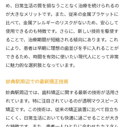
初心者におすすめの妙典駅の矯正歯科
め、日常生活の質を損なうことなく治療を続けられるの
安心して矯正を始めるための準備
が大きなメリットです。また、従来の金属ブラケットに
ステップバイステップの矯正プロセス
比べて、金属アレルギーのリスクがないため、安心して
使用できるのも特徴です。さらに、新しい技術を駆使す
矯正治療中の生活とケア
ることで、治療期間が短縮される傾向にあります。これ
見た目を気にしない歯科矯正マウスピースのメ
により、患者は早期に理想の歯並びを手に入れることが
リット
できるため、時間を有効に使いたい現代人にとって非常
透明マウスピースのメリットとデザイン
に魅力的な選択肢となっています。
生活への影響が少ない矯正方法
見た目を気にしない安心感
妙典駅周辺での最新矯正技術
透明矯正の心理的効果
妙典駅周辺では、歯科矯正に関する最新の技術が活用さ
透明マウスピースがもたらす新しい自信
れています。特に注目されているのが透明マウスピース
歯科矯正における見た目の重要性
矯正です。この技術は、従来の矯正装置に比べて目立ち
妙典駅近くで始めよう透明マウスピース矯正の
にくく、日常生活においても快適に過ごせることが大き
効果
な特徴です。また、患者一人ひとりに合わせたカスタム