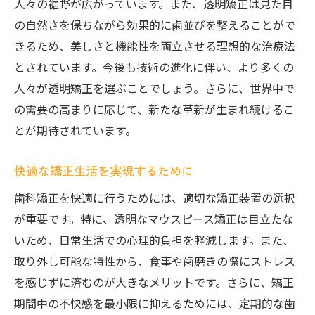
人々の裾野が広がっています。また、透明矯正は見た目
快適な矯正生活を妙典駅ですぐに始める方法
の自然さを保ちながら効果的に歯並びを整えることがで
妙典駅での矯正治療の始め方
きるため、美しさと機能性を両立させる理想的な治療法
快適な矯正生活を送るためのヒント
とされています。今後も技術の進化に伴い、より多くの
初めての矯正をスムーズに始めるには
人々が透明矯正を選ぶことでしょう。さらに、世界中で
の需要の高まりに応じて、新たな革新が生まれ続けるこ
妙典駅周辺でのサポート体制の充実
とが期待されています。
矯正中でも安心な生活を送るために
歯科矯正の新たなスタートを切る
快適な矯正生活を実現するために
歯科矯正を快適に行うためには、適切な矯正装置の選択
が重要です。特に、透明なマウスピース矯正は目立たな
いため、日常生活での心理的負担を軽減します。また、
取り外し可能な特性から、食事や歯磨きの際にストレス
を感じずに済むのが大きなメリットです。さらに、矯正
期間中の不快感を最小限に抑えるためには、定期的な歯