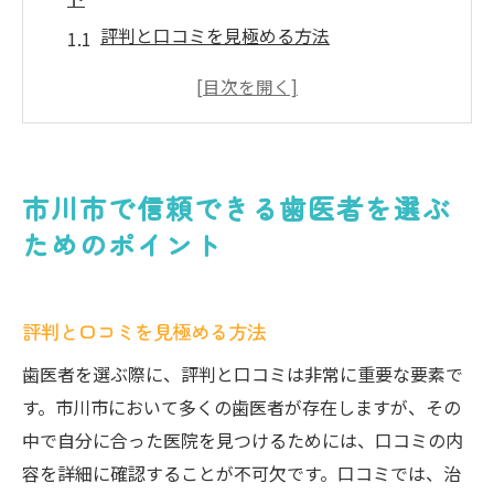
評判と口コミを見極める方法
歯科医師の資格と専門性を確認する
地域密着型クリニックの利点
通いやすい立地とアクセスの重要性
最新治療法の有無を確認しよう
市川市で信頼できる歯医者を選ぶ
患者に寄り添う姿勢を見極める
ためのポイント
妙典歯科Nクリニックで学ぶ効果的な歯磨き方
法
評判と口コミを見極める方法
個別指導で自分に合った方法を発見
日常生活で簡単に実践できるテクニック
歯医者を選ぶ際に、評判と口コミは非常に重要な要素で
専門家によるフッ素の使い方
す。市川市において多くの歯医者が存在しますが、その
中で自分に合った医院を見つけるためには、口コミの内
歯磨きのタイミングと頻度
容を詳細に確認することが不可欠です。口コミでは、治
正しい歯ブラシ選びのコツ