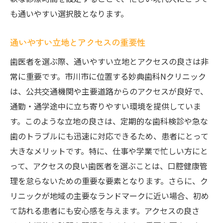
歯磨きの習慣化をサポート
も通いやすい選択肢となります。
個々のニーズに合わせた指導
口臭予防のための具体策
通いやすい立地とアクセスの重要性
口腔内の変化を早期に察知
歯医者を選ぶ際、通いやすい立地とアクセスの良さは非
信頼できる歯医者を見つけて美しい笑顔を守ろ
常に重要です。市川市に位置する妙典歯科Nクリニック
う
は、公共交通機関や主要道路からのアクセスが良好で、
初診で確認すべきポイント
通勤・通学途中に立ち寄りやすい環境を提供していま
長期的な歯の健康維持のために
す。このような立地の良さは、定期的な歯科検診や急な
歯のトラブルにも迅速に対応できるため、患者にとって
家族で通えるクリニック選び
大きなメリットです。特に、仕事や学業で忙しい方にと
美しい笑顔を作る歯のケア
って、アクセスの良い歯医者を選ぶことは、口腔健康管
信頼関係を築くためのコミュニケーション
理を怠らないための重要な要素となります。さらに、ク
治療方針の相談と納得のいく説明
リニックが地域の主要なランドマークに近い場合、初め
妙典歯科Nクリニックで歯磨き習慣を見直す
て訪れる患者にも安心感を与えます。アクセスの良さ
初めて受ける歯磨き指導の流れ