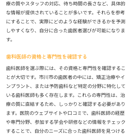
療の質やスタッフの対応、待ち時間の長さなど、具体的
磨き残しを防ぐポイント
な情報が提供されていることが多いです。それらを参考
千葉県市川市で健康的な笑顔を手に入れる秘訣
にすることで、実際にどのような経験ができるかを予測
定期的な歯科検診の重要性
しやすくなり、自分に合った歯医者選びが可能になりま
生活習慣の見直しと改善策
す。
ストレス管理と口内環境
歯科医師の資格と専門性を確認する
食事の工夫で歯を健康に保つ
市川市での歯科イベント情報
歯科医師を選ぶ際には、その資格と専門性を確認するこ
とが大切です。市川市の歯医者の中には、矯正治療やイ
子どもの歯を守るための習慣
ンプラント、または予防歯科など特定の分野に特化して
歯医者が教える日常生活での歯の健康維持法
いる歯科医師も多く存在します。これらの専門性は、治
毎日のブラッシングの基本
療の質に直結するため、しっかりと確認する必要があり
デンタルフロスの使い方
ます。医院のウェブサイトや口コミで、歯科医師の経歴
口内洗浄剤の正しい選び方
や専門分野、参加する学会や研修などの情報をチェック
歯ぎしり対策とリラックス法
することで、自分のニーズに合った歯科医師を見つける