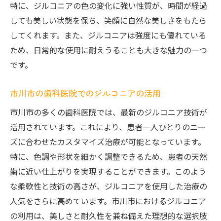
特に、ジルコニアの色の変化に強い性質が、時間が経過
市川市で人気のジルコニアセラミックスの利用
しても美しい状態を保ち、笑顔に自然な美しさをもたら
方法
してくれます。また、ジルコニアは強度にも優れている
市川市の歯科治療でのジルコニアの利用
ため、日常的な使用に耐えうることも大きな魅力の一つ
審美治療としてのジルコニアの利用方法
です。
ジルコニアを組み合わせた最新技術
市川市の歯科医院でのジルコニアの活用
市川市でのジルコニアの用途の広がり
ジルコニア利用のメリットと注意点
市川市の多くの歯科医院では、最新のジルコニア技術が
活用されています。これにより、患者一人ひとりのニー
地域特有のジルコニアの利用事例
ズに合わせたカスタマイズ治療が可能となっています。
ジルコニアの特性が審美歯科で選ばれる理由
特に、色調や形状を細かく調整できるため、患者の天然
審美歯科でのジルコニアの評価
歯に近い仕上がりを実現することができます。このよう
ジルコニアがもたらすナチュラルな美しさ
な柔軟性と技術の高さが、ジルコニアを使用した治療の
市川市の審美歯科で重視されるジルコニア
人気をさらに高めています。市川市におけるジルコニア
の特性
の利用は、美しさと耐久性を兼ね備えた理想的な選択肢