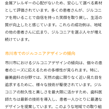
金属アレルギーの心配がないため、安心して選べる素材
ジルコニアの美しさを探る旅に出よう
として評価されています。多くの患者さんが、ジルコニ
実用性と美しさのバランスを理解する
アを用いることで自信を持った笑顔を取り戻し、生活の
市川市で学ぶジルコニアの魅力
質が向上したと感じています。これらの成功例は、地域
旅先で見つけるジルコニアの新しい可能性
の他の患者さんに広まり、ジルコニアを選ぶ人々が増え
続けています。
ジルコニアの美と実用性の共存
ジルコニアの魅力を再発見する旅
市川市でのジルコニアデザインの傾向
市川市におけるジルコニアデザインの傾向は、個々の患
者のニーズに応えるための多様性が見られます。特に、
審美歯科の分野では、天然の歯に限りなく近い見た目を
追求するために、様々な技術が駆使されています。ジル
コニアの耐久性と美しさを最大限に活かすため、歯科医
師たちは最新の技術を導入し、患者一人ひとりに最適な
デザインを提案しています。このような地域での取り組