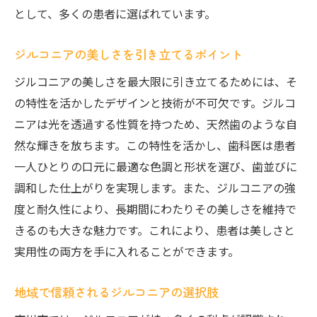
ジルコニアの色調と光の反射に関する考察
として、多くの患者に選ばれています。
ジルコニアを選ぶ患者の審美要求
ジルコニアの美しさを引き立てるポイント
他のセラミックス素材と比較したジルコニ
ア
ジルコニアの美しさを最大限に引き立てるためには、そ
ジルコニアセラミックスの魅力を引き出す市川
の特性を活かしたデザインと技術が不可欠です。ジルコ
市の技術
ニアは光を透過する性質を持つため、天然歯のような自
然な輝きを放ちます。この特性を活かし、歯科医は患者
市川市の歯科技工とジルコニアの相性
一人ひとりの口元に最適な色調と形状を選び、歯並びに
最新の技術で実現するジルコニアの魅力
調和した仕上がりを実現します。また、ジルコニアの強
市川市の技術者が手がけるジルコニア作品
度と耐久性により、長期間にわたりその美しさを維持で
ジルコニアの魅力を高める職人技
きるのも大きな魅力です。これにより、患者は美しさと
市川市における技術革新の歴史
実用性の両方を手に入れることができます。
地域で受け継がれるジルコニア技術
地域で信頼されるジルコニアの選択肢
微笑みを変えるジルコニアの可能性
ジルコニアがもたらす新しい笑顔