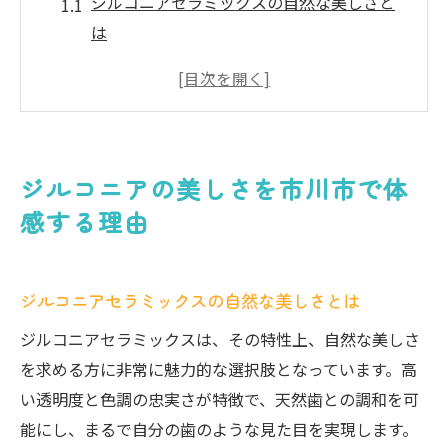
ジルコニアセラミックスの自然な美しさと
は
市川市の歯科医院でのジルコニアの活用
ジルコニアの美しさを引き立てるポイント
地域で信頼されるジルコニアの選択肢
ジルコニアを選ぶ患者さんの声
ジルコニアの美しさを市川市で体
市川市でのジルコニアデザインの傾向
感する理由
ジルコニアセラミックスの強度とは何か
ジルコニアの構造とその耐久性
ジルコニアセラミックスの自然な美しさとは
長期間使用可能なジルコニアの秘密
市川市でのジルコニアセラミックスの検証
ジルコニアセラミックスは、その特性上、自然な美しさ
を求める方に非常に魅力的な選択肢となっています。高
ジルコニアの強度が支持される理由
い透明度と色調の忠実さが特徴で、天然歯との調和を可
他素材との比較でわかるジルコニアの強さ
能にし、まるで自分の歯のような見た目を実現します。
ジルコニア製品の安心感を生む要因