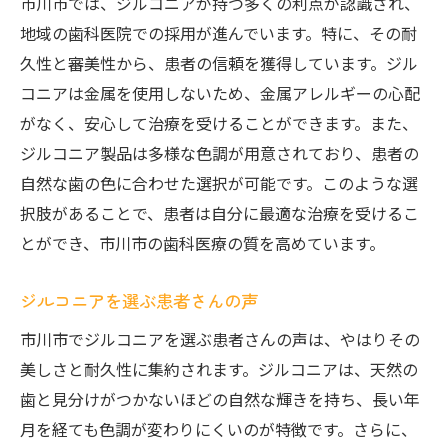
市川市では、ジルコニアが持つ多くの利点が認識され、
市川市でのジルコニア活用事例
地域の歯科医院での採用が進んでいます。特に、その耐
久性と審美性から、患者の信頼を獲得しています。ジル
笑顔が変わるジルコニアの実力
コニアは金属を使用しないため、金属アレルギーの心配
ジルコニアで笑顔に自信を持つ人々
がなく、安心して治療を受けることができます。また、
審美歯科におけるジルコニアの未来
ジルコニア製品は多様な色調が用意されており、患者の
ジルコニアで得られる心理的効果
自然な歯の色に合わせた選択が可能です。このような選
市川市でジルコニアセラミックス体験のすすめ
択肢があることで、患者は自分に最適な治療を受けるこ
市川市で体験できるジルコニア治療の流れ
とができ、市川市の歯科医療の質を高めています。
初めてのジルコニアセラミックス体験
ジルコニアを選ぶ患者さんの声
市川市の歯科医院でのジルコニア相談
ジルコニア体験を選ぶ際のポイント
市川市でジルコニアを選ぶ患者さんの声は、やはりその
美しさと耐久性に集約されます。ジルコニアは、天然の
ジルコニア体験者の声を聞く
歯と見分けがつかないほどの自然な輝きを持ち、長い年
市川市でジルコニアを体験する理由
月を経ても色調が変わりにくいのが特徴です。さらに、
ジルコニアの美しさと実用性を知る旅