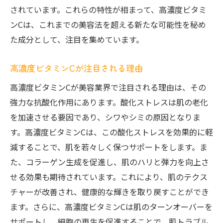
高濃度ビタミンCがニキビに効く理由
されています。これらの特性が相まって、高濃度ビタミ
高濃度ビタミンCがくすみを解消する過程
ンCは、これまでの美容法を超える新たな可能性を秘め
高濃度ビタミンCの抗炎症効果のメカニズム
た成分として、注目を集めています。
肌トラブル予防の新常識、高濃度ビタミンC
高濃度ビタミンCが注目される理由
高濃度ビタミンCが美容業界で注目される理由
高濃度ビタミンCが美容業界で注目される理由は、その
高濃度ビタミンCが市場で注目される背景
強力な抗酸化作用にあります。酸化ストレスは肌の老化
美容専門家が薦める高濃度ビタミンCの利点
を加速させる要因であり、シワやシミの原因となりま
高濃度ビタミンCがもたらす美容効果の信頼
す。高濃度ビタミンCは、この酸化ストレスを効果的に軽
性
減することで、肌を若々しく保つサポートをします。ま
高濃度ビタミンCの人気を支える研究結果
た、コラーゲン生成を促進し、肌のハリと弾力を向上さ
高濃度ビタミンCが提案する新しい美容法
せる効果も期待されています。これにより、肌のテクス
美容トレンドの中心にいる高濃度ビタミンC
チャーが改善され、健康的な輝きを取り戻すことができ
高濃度ビタミンCによる酸化ストレス対策の新常
ます。さらに、高濃度ビタミンCは肌のターンオーバーを
識
サポートし、細胞の再生を促進することで、肌トラブル