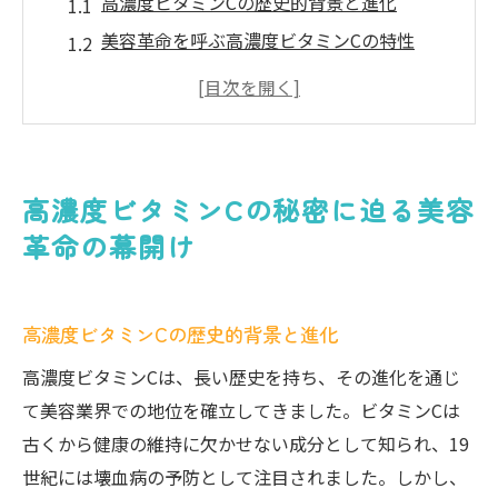
高濃度ビタミンCの歴史的背景と進化
美容革命を呼ぶ高濃度ビタミンCの特性
高濃度ビタミンCが注目される理由
高濃度ビタミンCの効果を最大化するには
高濃度ビタミンCと他の成分との比較
高濃度ビタミンCが切り開く美容の未来
高濃度ビタミンCの秘密に迫る美容
高濃度ビタミンCで肌質改善を実感する方法
革命の幕開け
日々のスキンケアに高濃度ビタミンCを取り
入れる
高濃度ビタミンCの歴史的背景と進化
高濃度ビタミンC配合製品の選び方
肌質改善のための高濃度ビタミンCの使い方
高濃度ビタミンCは、長い歴史を持ち、その進化を通じ
て美容業界での地位を確立してきました。ビタミンCは
高濃度ビタミンCの効果的な使用タイミング
古くから健康の維持に欠かせない成分として知られ、19
高濃度ビタミンCを使ったセルフケアのコツ
世紀には壊血病の予防として注目されました。しかし、
高濃度ビタミンCがもたらす肌の変化を観察