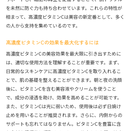
を未然に防ぐ力も持ち合わせています。これらの特性が
酸化ストレスとは？高濃度ビタミンCの役割
相まって、高濃度ビタミンCは美容の新定番として、多く
高濃度ビタミンCの抗酸化作用で健康な肌へ
の人から支持を集めているのです。
環境ストレスから肌を守る高濃度ビタミンC
高濃度ビタミンCで抗酸化ケアを始めよう
高濃度ビタミンCの効果を最大化するには
酸化ストレス対策に欠かせない高濃度ビタ
高濃度ビタミンCの美容効果を最大限に引き出すために
ミンC
は、適切な使用方法を理解することが重要です。まず、
高濃度ビタミンCの抗酸化効果を体感する
日常的なスキンケアに高濃度ビタミンCを取り入れるこ
美肌を叶える高濃度ビタミンCの革新効果
とで、肌の基礎を整えることができます。朝と夜の洗顔
高濃度ビタミンCで実現する美肌の秘訣
後に、ビタミンCを含む美容液やクリームを使うこと
高濃度ビタミンCがもたらす美肌の未来
で、成分の浸透を助け、効果を高めることが可能です。
また、ビタミンCは光に弱いため、使用後は必ず日焼け
美肌成分としての高濃度ビタミンCの実力
止めを用いることが推奨されます。さらに、内側からの
美肌を維持するための高濃度ビタミンC活用
サポートも忘れてはなりません。ビタミンCを豊富に含
法