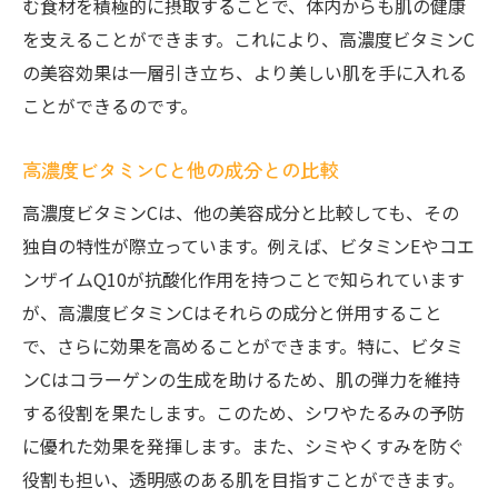
む食材を積極的に摂取することで、体内からも肌の健康
高濃度ビタミンCの効果的な取り入れ方
を支えることができます。これにより、高濃度ビタミンC
美肌を保つために知っておきたい高濃度ビ
の美容効果は一層引き立ち、より美しい肌を手に入れる
タミンCの特性
ことができるのです。
あなたの美容習慣を変える高濃度ビタミンCの可
能性
高濃度ビタミンCと他の成分との比較
高濃度ビタミンCで美容習慣をアップデート
高濃度ビタミンCは、他の美容成分と比較しても、その
高濃度ビタミンCが日常の美容習慣に与える
独自の特性が際立っています。例えば、ビタミンEやコエ
変化
ンザイムQ10が抗酸化作用を持つことで知られています
高濃度ビタミンCを取り入れた新しい美容ル
が、高濃度ビタミンCはそれらの成分と併用すること
ーティン
で、さらに効果を高めることができます。特に、ビタミ
美容習慣を見直す高濃度ビタミンCの提案
ンCはコラーゲンの生成を助けるため、肌の弾力を維持
する役割を果たします。このため、シワやたるみの予防
高濃度ビタミンCが拓く美容の新しい可能性
に優れた効果を発揮します。また、シミやくすみを防ぐ
日常に取り入れる高濃度ビタミンCの利点
役割も担い、透明感のある肌を目指すことができます。