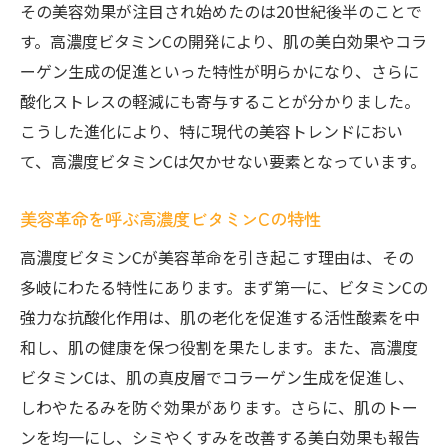
その美容効果が注目され始めたのは20世紀後半のことで
美容界を席巻する高濃度ビタミンCの効果とは
す。高濃度ビタミンCの開発により、肌の美白効果やコラ
高濃度ビタミンCが持つ美容効果の全貌
ーゲン生成の促進といった特性が明らかになり、さらに
シワやくすみに効く高濃度ビタミンCの力
酸化ストレスの軽減にも寄与することが分かりました。
高濃度ビタミンCが肌の透明感を引き出す理
こうした進化により、特に現代の美容トレンドにおい
由
て、高濃度ビタミンCは欠かせない要素となっています。
高濃度ビタミンCの抗酸化作用とは
美容革命を呼ぶ高濃度ビタミンCの特性
高濃度ビタミンCがもたらす肌のハリと弾力
高濃度ビタミンCが美容革命を引き起こす理由は、その
美容業界で高濃度ビタミンCが注目される背
多岐にわたる特性にあります。まず第一に、ビタミンCの
景
強力な抗酸化作用は、肌の老化を促進する活性酸素を中
高濃度ビタミンCがもたらす肌トラブル軽減のメ
和し、肌の健康を保つ役割を果たします。また、高濃度
カニズム
ビタミンCは、肌の真皮層でコラーゲン生成を促進し、
高濃度ビタミンCで肌トラブルを防ぐ方法
しわやたるみを防ぐ効果があります。さらに、肌のトー
酸化ストレスと高濃度ビタミンCの関係
ンを均一にし、シミやくすみを改善する美白効果も報告