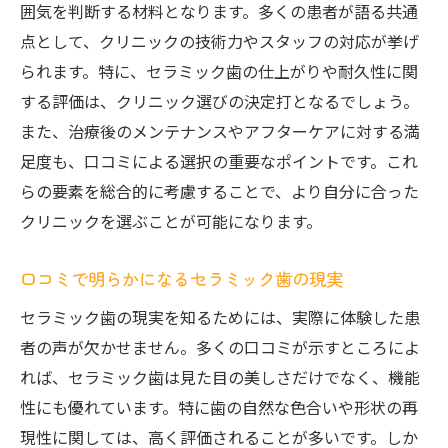
治療後の変化を口コミでチェック
囲気を判断する材料となります。多くの患者が語る共通
口コミが教えるセラミック歯の長所と短所
点として、クリニックの技術力やスタッフの対応が挙げ
実際の効果を知るための口コミの活用方法
られます。特に、セラミック歯の仕上がりや耐久性に関
する評価は、クリニック選びの決定打となるでしょう。
セラミック歯の持続性を口コミから判断す
また、治療後のメンテナンスやアフターケアに対する満
る
足度も、口コミによる選択の重要なポイントです。これ
患者の声から見えるセラミック歯の効果的
らの要素を総合的に考慮することで、より自分に合った
な活用法
クリニックを選ぶことが可能になります。
口コミが示すセラミック歯の満足度とは
患者の口コミを通じて見えるセラミック歯の実
口コミで明らかになるセラミック歯の現実
際の選び方
セラミック歯の現実を知るためには、実際に体験した患
口コミで分かるセラミック歯の選び方のコ
者の声が欠かせません。多くの口コミが示すところによ
ツ
れば、セラミック歯は見た目の美しさだけでなく、機能
患者の体験談から学ぶ理想のセラミック歯
性にも優れています。特に歯の自然な色合いや形状の再
選び
現性に関しては、高く評価されることが多いです。しか