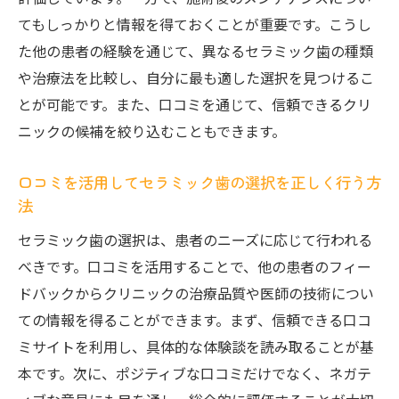
クリニック選びにおける口コミの影響力
てもしっかりと情報を得ておくことが重要です。こうし
セラミック歯治療でのクリニック選びを口
た他の患者の経験を通じて、異なるセラミック歯の種類
コミでサポート
や治療法を比較し、自分に最も適した選択を見つけるこ
口コミから見るセラミック治療におけるク
とが可能です。また、口コミを通じて、信頼できるクリ
リニックの違い
ニックの候補を絞り込むこともできます。
失敗しないセラミック歯選びをするための口コ
口コミを活用してセラミック歯の選択を正しく行う方
ミ活用法
法
口コミを活用したセラミック歯選びのステ
セラミック歯の選択は、患者のニーズに応じて行われる
ップ
べきです。口コミを活用することで、他の患者のフィー
賢い選択をするための口コミの見方
ドバックからクリニックの治療品質や医師の技術につい
口コミに基づくセラミック歯選びの成功事
ての情報を得ることができます。まず、信頼できる口コ
例
ミサイトを利用し、具体的な体験談を読み取ることが基
口コミを利用してリスクを軽減する方法
本です。次に、ポジティブな口コミだけでなく、ネガテ
セラミック歯の選びで失敗しないための口