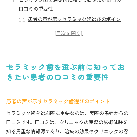
口コミの重要性
患者の声が示すセラミック歯選びのポイン
ト
口コミで明らかになるセラミック歯の現実
他の患者の経験から学ぶセラミック歯の選
択肢
セラミック歯を選ぶ前に知ってお
口コミを活用してセラミック歯の選択を正
きたい患者の口コミの重要性
しく行う方法
セラミック歯選びにおける口コミの信頼性
を見極める
患者の声が示すセラミック歯選びのポイント
患者の口コミから得られるセラミック歯の
セラミック歯を選ぶ際に重要なのは、実際の患者からの
メリットとデメリット
口コミです。口コミは、クリニックの実際の施術体験を
セラミック歯の効果を口コミで確かめよう
知る貴重な情報源であり、治療の効果やクリニックの雰