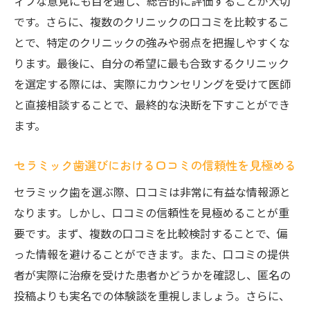
ィブな意見にも目を通し、総合的に評価することが大切
コミポイント
です。さらに、複数のクリニックの口コミを比較するこ
患者の口コミを活かしたセラミック歯の賢
とで、特定のクリニックの強みや弱点を把握しやすくな
い選び方
ります。最後に、自分の希望に最も合致するクリニック
セラミック歯の効果を最大化するために口コミ
を選定する際には、実際にカウンセリングを受けて医師
を活用しよう
と直接相談することで、最終的な決断を下すことができ
口コミで明らかになるセラミック歯の効果
ます。
的な活用法
セラミック歯選びにおける口コミの信頼性を見極める
患者の声を参考にしたセラミック歯の効果
的な選択
セラミック歯を選ぶ際、口コミは非常に有益な情報源と
なります。しかし、口コミの信頼性を見極めることが重
口コミを通じて学ぶセラミック歯の効果の
要です。まず、複数の口コミを比較検討することで、偏
高め方
った情報を避けることができます。また、口コミの提供
口コミが示すセラミック歯の効果を引き出
者が実際に治療を受けた患者かどうかを確認し、匿名の
す方法
投稿よりも実名での体験談を重視しましょう。さらに、
患者の体験談から得られるセラミック歯の