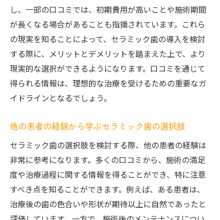
セラミック歯選びで失敗しないための口コ
し、一部の口コミでは、初期費用が高いことや施術期間
ミ活用法
が長くなる場合があることも指摘されています。これら
口コミが教えるセラミック歯選びの注意点
の現実を知ることによって、セラミック歯の導入を検討
他の患者の選択から得るセラミック歯の選
する際に、メリットとデメリットを踏まえた上で、より
び方
現実的な選択ができるようになります。口コミを通じて
得られる情報は、理想的な治療を受けるための重要なガ
口コミに基づくセラミック歯の最適な選び
イドラインとなるでしょう。
方
クリニック選びの決め手となるセラミック歯の
他の患者の経験から学ぶセラミック歯の選択肢
口コミ情報
セラミック歯の選択肢を検討する際、他の患者の経験は
口コミが示すクリニックの選び方のポイン
非常に参考になります。多くの口コミから、施術の満足
ト
度や治療過程に関する情報を得ることができ、特に注意
患者から見たクリニックの信頼性評価
すべき点を知ることができます。例えば、ある患者は、
口コミで選ぶセラミック歯治療のクリニッ
治療後の歯の色合いや形状が期待以上に自然であったと
ク
評価しています。一方で、施術後のメンテナンスについ