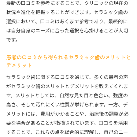
最新の口コミを参考にすることで、クリニックの現在の
効果の秘訣
状況や進化を把握することができます。セラミック歯の
セラミック歯の効果を口コミで最大化する
選択において、口コミはあくまで参考であり、最終的に
ステップ
は自分自身のニーズに合った選択を心掛けることが大切
口コミで見つける理想のセラミック歯治療とは
です。
患者の口コミで探る理想のセラミック治療
セラミック治療の理想形を口コミから学ぶ
患者の口コミから得られるセラミック歯のメリットと
デメリット
口コミが教えるセラミック治療の理想の条
件
セラミック歯に関する口コミを通じて、多くの患者の声
がセラミック歯のメリットとデメリットを教えてくれま
患者の声が示す理想的なセラミック治療の
す。メリットとしては、自然な見た目と色合い、強度の
形
高さ、そして汚れにくい性質が挙げられます。一方、デ
口コミで見つかる理想のセラミック治療施
メリットには、費用がかかることや、治療後の調整が必
設
要な場合があることが指摘されています。口コミを活用
理想のセラミック治療を口コミから見つけ
することで、これらの点を総合的に理解し、自己のニー
る方法