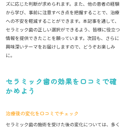
ズに応じた判断が求められます。また、他の患者の経験
セラミック歯の満足度を口コミから見極める方
から学び、事前に注意すべき点を把握することで、治療
法
への不安を軽減することができます。本記事を通して、
口コミが示すセラミック歯の満足度評価法
セラミック歯の正しい選択ができるよう、皆様に役立つ
患者の声から見えるセラミック歯の満足度
情報を提供できたことを願っています。次回も、さらに
指標
興味深いテーマをお届けしますので、どうぞお楽しみ
口コミを活用した満足度の高いセラミック
に。
歯の選定法
セラミック歯の満足度を口コミで確認する
セラミック歯の効果を口コミで確
方法
かめよう
口コミを基にしたセラミック歯の満足度向
上策
患者の口コミから得られるセラミック歯の
治療後の変化を口コミでチェック
満足度の実情
セラミック歯の施術を受けた後の変化については、多く