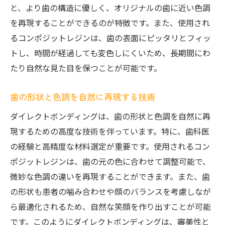
ダイレクトボンディングのメンテナンスと
と、より歯の構造に優しく、オリジナルの歯に近い色調
その重要性
を再現することができるのが特徴です。また、使用され
るコンポジットレジンは、歯の表面にピッタリとフィッ
日常ケアで持続する美しさ
トし、時間が経過しても変色しにくいため、長期間にわ
歯の強度を保ちながら得られる安心感
たり自然な見た目を保つことが可能です。
自然な形状と色調を再現するダイレクトボンデ
ィングとは
歯の形状と色調を自然に再現する技術
色調再現のポイント：ダイレクトボンディ
ダイレクトボンディングは、歯の形状と色調を自然に再
ングの色合わせ
現するための高度な技術を伴っています。特に、歯科医
形状を自然に見せるための技術
の経験と高精度な材料選定が重要です。使用されるコン
ダイレクトボンディングが寄与する自然な
ポジットレジンは、歯の元の色に合わせて調整可能で、
笑顔
微妙な色調の違いを再現することができます。また、歯
素材と技術が生み出す自然さ
の形状も患者の噛み合わせや顔のバランスを考慮しなが
他の治療法と比較したダイレクトボンディ
ら最適化されるため、自然な笑顔を作り出すことが可能
ングの優位性
です。このようにダイレクトボンディングは、審美性と