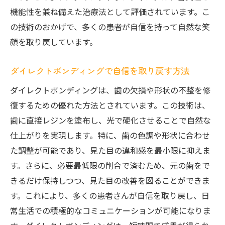
ナチュラルな歯の表現を支える技術
機能性を兼ね備えた治療法として評価されています。こ
の技術のおかげで、多くの患者が自信を持って自然な笑
日々の笑顔を支えるダイレクトボンディングの
顔を取り戻しています。
効果
日常生活におけるダイレクトボンディング
ダイレクトボンディングで自信を取り戻す方法
のメリット
ダイレクトボンディングは、歯の欠損や形状の不整を修
笑顔を保つために必要な日常ケア
復するための優れた方法とされています。この技術は、
ダイレクトボンディングがもたらす生活の
歯に直接レジンを塗布し、光で硬化させることで自然な
質の向上
仕上がりを実現します。特に、歯の色調や形状に合わせ
歯科医療の進化に貢献する技術
た調整が可能であり、見た目の違和感を最小限に抑えま
笑顔を支えるダイレクトボンディングの効
す。さらに、必要最低限の削合で済むため、元の歯をで
果
きるだけ保持しつつ、見た目の改善を図ることができま
生活の中での自然な笑顔を実現
す。これにより、多くの患者さんが自信を取り戻し、日
必要最低限の削合で叶える理想の笑顔
常生活での積極的なコミュニケーションが可能になりま