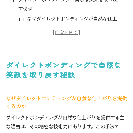
す秘訣
なぜダイレクトボンディングが自然な仕上
がりを提供するのか
自然な笑顔のために選ばれるダイレクトボ
ンディングの技術
他の治療法との違い：ダイレクトボンディ
ダイレクトボンディングで自然な
ングの自然さ
笑顔を取り戻す秘訣
歯の形状と色調を自然に再現する技術
ダイレクトボンディングで自信を取り戻す
方法
なぜダイレクトボンディングが自然な仕上がりを提供
歯の健康と美しさを両立させる秘訣
するのか
笑顔に自信を与えるダイレクトボンディングの
ダイレクトボンディングが自然な仕上がりを提供する主
メリット
な理由は、その精密な技術力にあります。この手法で