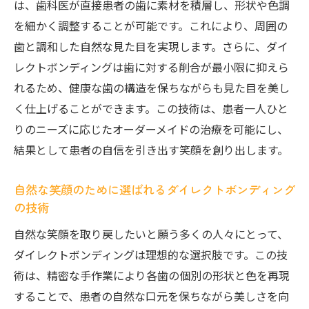
ダイレクトボンディングで得られる笑顔の
は、歯科医が直接患者の歯に素材を積層し、形状や色調
自信
を細かく調整することが可能です。これにより、周囲の
持続する安心感：ダイレクトボンディング
歯と調和した自然な見た目を実現します。さらに、ダイ
の強み
レクトボンディングは歯に対する削合が最小限に抑えら
れるため、健康な歯の構造を保ちながらも見た目を美し
コストパフォーマンスに優れた選択肢とし
く仕上げることができます。この技術は、患者一人ひと
てのダイレクトボンディング
りのニーズに応じたオーダーメイドの治療を可能にし、
自然な笑顔を手に入れるための選択肢
結果として患者の自信を引き出す笑顔を創り出します。
日常生活への影響を最小限に抑える治療法
心理的効果：自信を持った笑顔がもたらす
自然な笑顔のために選ばれるダイレクトボンディング
もの
の技術
歯の美しさと健康を両立するダイレクトボンデ
自然な笑顔を取り戻したいと願う多くの人々にとって、
ィングの魅力
ダイレクトボンディングは理想的な選択肢です。この技
健康的な歯を維持しながら美しさを追求す
術は、精密な手作業により各歯の個別の形状と色を再現
る方法
することで、患者の自然な口元を保ちながら美しさを向