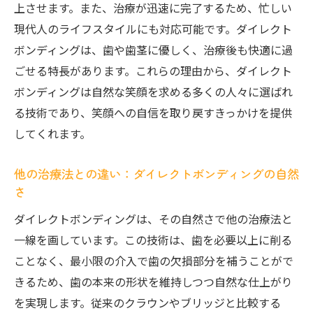
ダイレクトボンディングが可能にする美と
上させます。また、治療が迅速に完了するため、忙しい
健康の両立
現代人のライフスタイルにも対応可能です。ダイレクト
歯の健康状態を考慮したダイレクトボンデ
ボンディングは、歯や歯茎に優しく、治療後も快適に過
ィングの魅力
ごせる特長があります。これらの理由から、ダイレクト
ボンディングは自然な笑顔を求める多くの人々に選ばれ
美しい仕上がりと持続性を誇る治療法
る技術であり、笑顔への自信を取り戻すきっかけを提供
歯科医療における新しいアプローチ
してくれます。
ダイレクトボンディングが日常生活にもた
らす利点
他の治療法との違い：ダイレクトボンディングの自然
ダイレクトボンディングで持続する安心感を手
さ
に入れる
ダイレクトボンディングは、その自然さで他の治療法と
安心感を提供するダイレクトボンディング
一線を画しています。この技術は、歯を必要以上に削る
の技術
ことなく、最小限の介入で歯の欠損部分を補うことがで
長期間にわたる持続性が信頼の証
きるため、歯の本来の形状を維持しつつ自然な仕上がり
安心して笑える口元を手に入れる方法
を実現します。従来のクラウンやブリッジと比較する