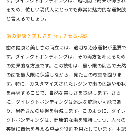
最小限の歯削合で自然な笑顔を実現
す。ダイレクトボンディングは、短時間で成果が得られ
るため、忙しい現代人にとっても非常に魅力的な選択肢
歯の本来の形状を維持する治療法
と言えるでしょう。
削合を最小限に抑えるメリットとは
歯の健康を保つための削合技術
歯の健康と美しさを両立させる秘訣
自然な笑顔のために必要な最小限の施術
歯の健康と美しさの両立には、適切な治療選択が重要で
ダイレクトボンディングが可能にする理想
す。ダイレクトボンディングは、その両方を叶えるため
の笑顔
の効果的な方法です。この技術は、最小限の削合で天然
ダイレクトボンディングで得られる歯科医療の
の歯を最大限に保護しながら、見た目の改善を図りま
進化
す。特に、カスタマイズされたレジンで歯の色調や形状
現代の歯科医療におけるダイレクトボンデ
を再現することで、自然な美しさを提供します。さら
ィングの位置づけ
に、ダイレクトボンディングは迅速な施術が可能であ
進化する技術が可能にする新しい治療法
り、患者さんの負担を軽減します。このように、ダイレ
患者に優しい治療を目指す進化
クトボンディングは、健康的な歯を維持しつつ、人々の
笑顔に自信を与える重要な役割を果たしています。本記
未来の歯科医療に貢献するダイレクトボン