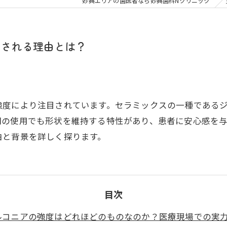
大人の矯正
子ども
妙典エリアの歯医者なら妙典歯科Nクリニック
顎関節症
メタル
目される理由とは？
強度により注目されています。セラミックスの一種である
間の使用でも形状を維持する特性があり、患者に安心感を
由と背景を詳しく探ります。
目次
ルコニアの強度はどれほどのものなのか？医療現場での実