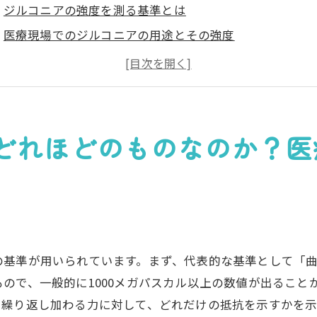
ジルコニアの強度を測る基準とは
医療現場でのジルコニアの用途とその強度
ジルコニアの強度を支える構造的特性
実際の治療で示されるジルコニアの強度
ジルコニアの強度と他のセラミックスとの比較
強度に優れるジルコニアの最新研究動向
どれほどのものなのか？医
ルコニアが歯科治療で選ばれる理由その強度の裏にある秘
選ばれる理由: ジルコニアの強度と耐久性
ジルコニア強度の科学的根拠
ジルコニアの強度がもたらす治療効果
患者がジルコニアを選ぶ理由とその背景
の基準が用いられています。まず、代表的な基準として「
ので、一般的に1000メガパスカル以上の数値が出ること
ジルコニアと他材料の強度の違い
て繰り返し加わる力に対して、どれだけの抵抗を示すかを
歯科医療におけるジルコニアの未来