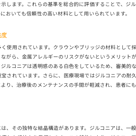
を示します。これらの基準を総合的に評価することで、ジ
ルコニアの強度が生む安心感歯科医療での新たな可能性
場においても信頼性の高い材料として用いられています。
強度が生む患者への安心感
ジルコニア治療の安心感とその実例
強度
安心感を支えるジルコニアの特性
多く使用されています。クラウンやブリッジの材料として
ジルコニアが提供する精神的安心
ちながら、金属アレルギーのリスクがないというメリット
ジルコニア強度の医療的利点とその影響
、ジルコニアは透明感のある白色をしているため、審美的
ジルコニア強度が変える医療現場の風景
重宝されています。さらに、医療現場ではジルコニアの耐
ルコニアの強度と耐久性患者に長期間の安心を提供する理
により、治療後のメンテナンスの手間が軽減され、患者に
長期使用に耐えるジルコニアの強度
耐久性の高さが示すジルコニアの優位性
ジルコニアの強度が患者にもたらすメリット
ジルコニアの耐久性を実証する研究事例
には、その独特な結晶構造があります。ジルコニアは、一
ジルコニア治療の長期的効果