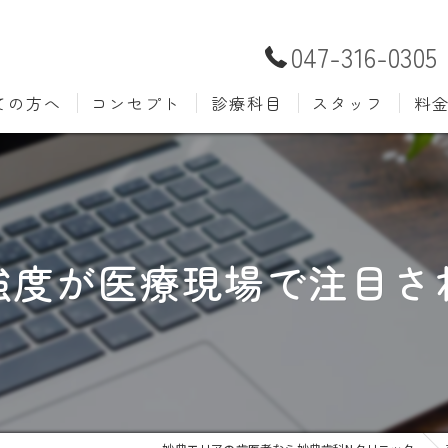
047-316-0305
ての方へ
コンセプト
診療科目
スタッフ
料
むし歯治療
予防歯
材料
小児歯科
入れ歯(
自費
口腔外科
歯周病
強度が医療現場で注目さ
ホワイトニング
歯科検
審美歯科
根管治
知覚過敏
親知ら