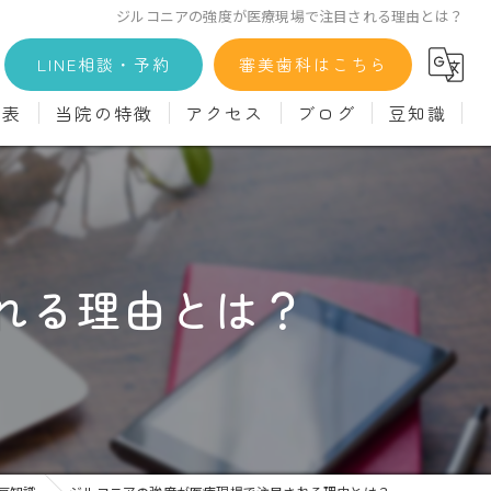
ジルコニアの強度が医療現場で注目される理由とは？
LINE相談・予約
審美歯科はこちら
金表
当院の特徴
アクセス
ブログ
豆知識
科
詳細
マウスピース矯正
義歯)
診療料金
インプラント
治療
セラミック
れる理由とは？
診
クリーニング
療
駅近
ず
施設基準