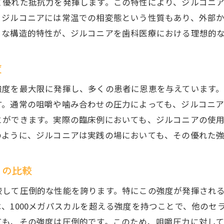
て優れた抵抗力を発揮します。この特性により、ジルコニ
強度と耐久性が支えるジルコニアの信頼性
、ジルコニアには常温での相変態という性質もあり、外部
科医療で注目ジルコニアの強度が形状を維持するメカニズ
うな構造的特性が、ジルコニアを歯科医療における理想的
ジルコニアの形状維持力の秘密
ジルコニア強度が形状安定性に与える影響
度
ジルコニアの形状を保つための技術
強度を最大限に発揮し、多くの患者に恩恵を与えています
形状維持が示すジルコニアの強度の利点
す。通常の咀嚼や噛み合わせの圧力によっても、ジルコニ
形状維持におけるジルコニアの強度の重要性
とができます。実際の臨床例においても、ジルコニアの使
のように、ジルコニアは実践の場においても、その優れた
形状維持を可能にするジルコニアの特性
ルコニアの強度がもたらす利点金属アレルギーに対する安
との比較
ジルコニアの強度と安全性の関係
金属アレルギー患者へのジルコニアの利点
較して圧倒的な性能を誇ります。特にこの強度が発揮され
、1000メガパスカルを超える強度を持つことで、他のセ
ジルコニアが提供する安全な治療選択肢
ても、その強度は圧倒的です。このため、咀嚼圧力に対し