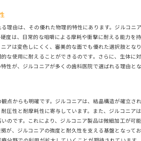
ジルコニアが可能にする新技術の開発
歯科医療技術とジルコニアの相乗効果
性
ジルコニアの強度が拓く技術進化の可能性
れる理由は、その優れた物理的特性にあります。ジルコニ
技術の進化を支えるジルコニア研究
の硬度は、日常的な咀嚼による摩耗や衝撃に耐える能力を
コニアは変色しにくく、審美的な面でも優れた選択肢とな
期的な使用に耐えることができるのです。さらに、生体に
の特性が、ジルコニアが多くの歯科医院で選ばれる理由とな
の観点からも明確です。ジルコニアは、結晶構造が確立さ
、耐圧性と耐摩耗性に寄与しています。また、ジルコニア
高いのです。これにより、ジルコニア製品は微細加工が可
根拠が、ジルコニアの強度と耐久性を支える基盤となって
医療分野での利用が拡大していくことが期待されています