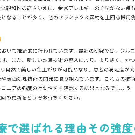
アレルギー対策としてのジルコニアの強度
生体親和性の高さゆえに、金属アレルギーの心配がない点
ジルコニア強度がもたらす新たな安心感
肢となることが多く、他のセラミックス素材を上回る採用
金属アレルギーを考慮したジルコニアの活用
強度ジルコニアが医療現場で信頼される理由とその背景
向
医療現場でのジルコニアの信頼性
において継続的に行われています。最近の研究では、ジル
ジルコニアの強度が医療現場にもたらす影響
ます。また、新しい製造技術の導入により、より薄く、か
信頼されるジルコニアの背景と歴史
より自然で美しい仕上がりが可能となり、患者の満足度が向
ジルコニア強度を支える最新技術
術や表面処理技術の開発に取り組んでいます。これらの技
ジルコニアの強度が評価される理由
ルコニアの強度の重要性を再確認する結果となるでしょう
信頼性を保証するジルコニアの強度テスト
次回の更新をどうぞお待ちください。
ルコニアの強度と歯科医療技術進化を支える重要な要素
ジルコニアの登場が促す技術革新
療で選ばれる理由その強度
強度が歯科医療技術に与える影響