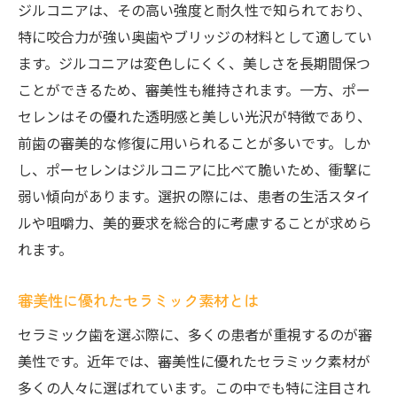
リチウムジシリケートの強度と選び方
ジルコニアは、その高い強度と耐久性で知られており、
特に咬合力が強い奥歯やブリッジの材料として適してい
セラミックブロックの革新と進化
ます。ジルコニアは変色しにくく、美しさを長期間保つ
セラミック歯の素材比較と適用例
ことができるため、審美性も維持されます。一方、ポー
自分に最適なセラミック素材を見極めるポ
セレンはその優れた透明感と美しい光沢が特徴であり、
イント
前歯の審美的な修復に用いられることが多いです。しか
セラミック歯の美しさを引き出すための選択ポ
し、ポーセレンはジルコニアに比べて脆いため、衝撃に
イント
弱い傾向があります。選択の際には、患者の生活スタイ
自然な色合いを再現するためのコツ
ルや咀嚼力、美的要求を総合的に考慮することが求めら
歯の形状とセラミックの調和を考える
れます。
透明感を活かした美しい仕上がりの秘密
審美性に優れたセラミック素材とは
セラミック歯の美しさを高める研磨技術
笑顔を輝かせる審美的セラミック治療法
セラミック歯を選ぶ際に、多くの患者が重視するのが審
美性です。近年では、審美性に優れたセラミック素材が
美しさを保つための日常ケアとメンテナン
多くの人々に選ばれています。この中でも特に注目され
ス