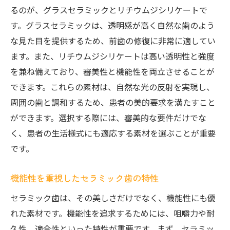
るのが、グラスセラミックとリチウムジシリケートで
機能性を重視したセラミック歯選びのチェック
す。グラスセラミックは、透明感が高く自然な歯のよう
リスト
な見た目を提供するため、前歯の修復に非常に適してい
噛み合わせに最適なセラミック素材
ます。また、リチウムジシリケートは高い透明性と強度
日常使用での耐久性と機能性
を兼ね備えており、審美性と機能性を両立させることが
長期間使用での安定性と信頼性
できます。これらの素材は、自然な光の反射を実現し、
口腔内環境に適応するセラミック歯
周囲の歯と調和するため、患者の美的要求を満たすこと
機能性を保つためのアフターケア
ができます。選択する際には、審美的な要件だけでな
く、患者の生活様式にも適応する素材を選ぶことが重要
トラブルを防ぐための選択基準
です。
セラミック歯の技術進化と最新トレンドを探る
最新のデジタル技術とセラミック歯の融合
機能性を重視したセラミック歯の特性
CAD/CAMシステムによる精密治療
セラミック歯は、その美しさだけでなく、機能性にも優
エコフレンドリーなセラミック素材の台頭
れた素材です。機能性を追求するためには、咀嚼力や耐
3Dプリンティング技術とセラミック歯
久性、適合性といった特性が重要です。まず、セラミッ