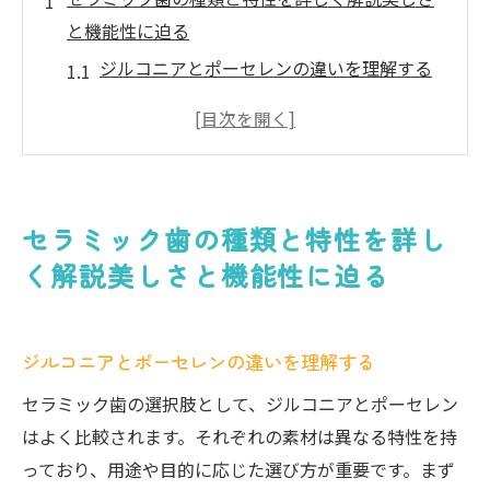
と機能性に迫る
ジルコニアとポーセレンの違いを理解する
審美性に優れたセラミック素材とは
機能性を重視したセラミック歯の特性
異なるセラミック歯技術のメリットとデメ
リット
セラミック歯の種類と特性を詳し
セラミック歯の耐久性を決める要因
く解説美しさと機能性に迫る
セラミック歯の選び方：あなたに合った素
材
最適なセラミック歯を選ぶために知っておくべ
ジルコニアとポーセレンの違いを理解する
き素材の特性
セラミック歯の選択肢として、ジルコニアとポーセレン
ジルコニアの特性と利用シーン
はよく比較されます。それぞれの素材は異なる特性を持
ポーセレンの審美性と適用範囲
っており、用途や目的に応じた選び方が重要です。まず