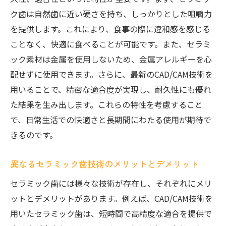
未来のセラミック歯治療の方向性
ク歯は自然歯に近い硬さを持ち、しっかりとした咀嚼力
最新トレンドを踏まえたセラミック歯選び
を提供します。これにより、食事の際に違和感を感じる
のポイント
ことなく、快適に食べることが可能です。また、セラミ
美しい笑顔を手に入れるためのセラミック歯の
ック素材は金属を使用しないため、金属アレルギーを心
比較ガイド
配せずに使用できます。さらに、最新のCAD/CAM技術を
用いることで、精密な適合度が実現し、耐久性にも優れ
審美性を重視したセラミック歯の選び方
た結果を生み出します。これらの特性を考慮すること
セラミック歯のコストと価値の比較
で、日常生活での快適さと長期間にわたる使用が期待で
ライフスタイルに合ったセラミック歯の選
きるのです。
定法
審美歯科のプロが推奨するセラミック歯
異なるセラミック歯技術のメリットとデメリット
口コミから見るセラミック歯の評判
セラミック歯には様々な技術が存在し、それぞれにメリ
美しい笑顔を実現するためのアドバイス
ットとデメリットがあります。例えば、CAD/CAM技術を
耐久性と審美性を両立させるセラミック歯の選
用いたセラミック歯は、短時間で高精度な適合を提供で
定法