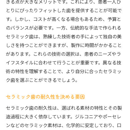
きる点が大きなメリットです。これにより、患者一人ひ
長持ちするセラミック歯選びの秘訣
とりにぴったりフィットした歯を提供することが可能で
セラミック歯の寿命を延ばすポイント
す。しかし、コストが高くなる場合もあるため、予算と
のバランスが必要です。一方、伝統的な手法で作られる
審美性と耐久性のバランスを考える
セラミック歯は、熟練した技術者の手によって独自の美
実用的なセラミック歯選びの基準
しさを持つことができますが、製作に時間がかかること
メンテナンスで差がつくセラミック歯の耐
があります。これらの技術の選択は、患者のニーズやラ
久性
イフスタイルに合わせて行うことが重要です。異なる技
信頼できる歯科医選びが成功の鍵
術の特性を理解することで、より自分に合ったセラミッ
成功するセラミック歯治療のために知っておく
ク歯を選ぶことができるでしょう。
べき知識
セラミック治療の流れとプロセスを理解す
セラミック歯の耐久性を決める要因
る
セラミック歯の耐久性は、選ばれる素材の特性とその製
治療前に確認すべき事項
造過程に大きく依存しています。ジルコニアやポーセレ
専門家によるカウンセリングの重要性
ンなどのセラミック素材は、化学的に安定しており、口