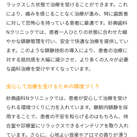
治療への不安を取り除くための革新的技術
ラックスした状態で治療を受けることができます。これ
により、痛みを感じることなく治療が進み、特に歯医者
患者様一人ひとりに合わせた治療プラン
に対して恐怖心を持っている患者に最適です。妙典歯科
静脈内鎮静を用いた快適な治療プロセス
Nクリニックでは、患者一人ひとりの状態に合わせた細
実際の症例から見る静脈内鎮静の効果
やかな鎮静管理を行い、安全で快適な治療を提供してい
静脈内鎮静でリラックス！妙典歯科Nクリニッ
ます。このような鎮静技術の導入により、患者の治療に
クが提供する新しい歯科体験
対する抵抗感を大幅に減少させ、より多くの人々が必要
リラックスできる空間作りの秘訣
な歯科治療を受けやすくなっています。
快適な治療環境を実現するための技術
静脈内鎮静で可能になるストレスフリーな
安心して治療を受けるための環境づくり
治療
妙典歯科Nクリニックでは、患者が安心して治療を受け
患者様のニーズに応える柔軟な対応
られる環境づくりに力を入れています。静脈内鎮静を採
治療前後のケアにこだわる理由
用することで、患者の不安を和らげるのはもちろん、待
合室や診療室にリラックスできるインテリアを取り入れ
感動の声が続々！新しい歯科体験の実例
ています。さらに、心地よい音楽やアロマの香りが漂う
妙典歯科Nクリニックの静脈内鎮静がもたらす