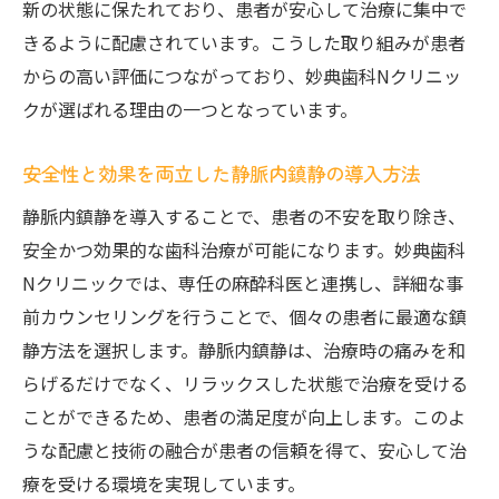
新の状態に保たれており、患者が安心して治療に集中で
クが静脈内鎮静を導入する理由
きるように配慮されています。こうした取り組みが患者
導入の背景と目的を解説
からの高い評価につながっており、妙典歯科Nクリニッ
患者様の期待に応えるために必要なこと
クが選ばれる理由の一つとなっています。
妙典歯科Nクリニックの特別な取り組み
安全性と効果を両立した静脈内鎮静の導入方法
静脈内鎮静による治療効果の向上
静脈内鎮静を導入することで、患者の不安を取り除き、
患者満足度を高めるための努力
安全かつ効果的な歯科治療が可能になります。妙典歯科
地域に根ざした信頼の医療提供
Nクリニックでは、専任の麻酔科医と連携し、詳細な事
静脈内鎮静が可能にする快適な治療環境！妙典
前カウンセリングを行うことで、個々の患者に最適な鎮
歯科Nクリニックの挑戦
静方法を選択します。静脈内鎮静は、治療時の痛みを和
快適性を追求した治療室の設計
らげるだけでなく、リラックスした状態で治療を受ける
患者様の声を反映したサービス改善
ことができるため、患者の満足度が向上します。このよ
妙典歯科Nクリニックの未来へのビジョン
うな配慮と技術の融合が患者の信頼を得て、安心して治
静脈内鎮静を活用した治療の展望
療を受ける環境を実現しています。