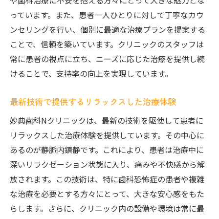
や歯科治療に不安を抱える方々にとって大きな魅力とな
患者様の体験談から見る治療の変化
っています。また、患者一人ひとりに対して丁寧なカウ
静脈内鎮静を用いた具体的な施術内容
ンセリングを行い、個別に最適な治療プランを提案する
歯科治療におけるストレスの軽減方法
ことで、信頼を築いています。クリニックのスタッフは
妙典歯科Nクリニックの静脈内鎮静で不安解
常に患者の視点に立ち、ニーズに応じた治療を提供し続
消！健康的な歯を保つ新習慣
けることで、支持率の向上を実現しています。
予防歯科と静脈内鎮静の組み合わせで健康
最新技術で提供するリラックスした治療体験
を守る
不安解消のための具体的な対策
妙典歯科Nクリニックは、最新の技術を駆使して患者に
リラックスした治療体験を提供しています。その中心に
妙典歯科Nクリニックの予防プログラムの特
あるのが静脈内鎮静です。これにより、患者は治療中に
徴
深いリラクゼーション状態に入り、痛みや不快感から解
静脈内鎮静を活用した定期検診の重要性
放されます。この技術は、特に歯科恐怖症の患者や複雑
患者教育でサポートする健康維持
な治療を必要とする方々にとって、大きな安心感をもた
生活習慣と歯の健康の関係性
らします。さらに、クリニック内の設備や環境は常に最
安心して通える歯科治療！妙典歯科Nクリニッ