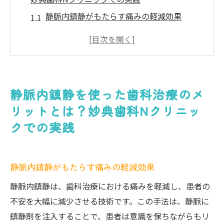
静脈内鎮静がもたらす痛みの軽減効果
安心して治療を受けるための環境づくり
妙典歯科Nクリニックの患者支持率向上の理
由
最新技術で提供するリラックスした治療体
静脈内鎮静を使った歯科治療のメ
験
リットとは？妙典歯科Nクリニッ
安全性と効果を両立した静脈内鎮静の導入
クでの実践
方法
患者様の声から見る静脈内鎮静の重要性
静脈内鎮静で歯医者の恐怖を克服！妙典歯科N
静脈内鎮静がもたらす痛みの軽減効果
クリニックの取り組み
静脈内鎮静は、歯科治療における痛みを軽減し、患者の
恐怖心を軽減する静脈内鎮静のメカニズム
不安を大幅に減少させる技術です。この手法は、静脈に
妙典歯科Nクリニックのカウンセリング手法
鎮静剤を注入することで、患者は意識を保ちながらもリ