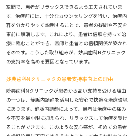
空間で、患者がリラックスできるよう工夫されていま
安心感とその理由
す。治療前には、十分なカウンセリングを行い、治療内
安心感を生む静脈内鎮静の科学的根拠
容を分かりやすく説明することで、患者の疑問や不安を
歯科治療の不安を解消するための取り組み
事前に解消します。これにより、患者は信頼を持って治
患者の信頼を得るための透明な治療プロセ
療に臨むことができ、医師と患者との信頼関係が築かれ
ス
るのです。こうした取り組みが、妙典歯科Nクリニック
安全性を確保するための厳格な基準
の支持率を高める要因となっています。
妙典歯科Nクリニックの医療チームの紹介
妙典歯科Nクリニックの患者支持率向上の理由
他院と比較した静脈内鎮静の優位性
静脈内鎮静でストレスフリーな歯科治療！妙典
妙典歯科Nクリニックが患者から高い支持を受ける理由
歯科Nクリニックの実例紹介
の一つは、静脈内鎮静を活用した安心で快適な治療環境
にあります。静脈内鎮静によって、患者は治療中の痛み
実例から学ぶ静脈内鎮静の効果
や不安を最小限に抑えられ、リラックスして治療を受け
治療の流れと静脈内鎮静の役割
ることができます。このような安心感が、初めての患者
妙典歯科Nクリニックの成功事例を分析