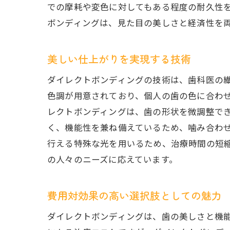
での摩耗や変色に対してもある程度の耐久性
ダイレ
ボンディングは、見た目の美しさと経済性を
コ
治
美しい仕上がりを実現する技術
長
ダイレクトボンディングの技術は、歯科医の
他
色調が用意されており、個人の歯の色に合わ
患
レクトボンディングは、歯の形状を微調整で
実
く、機能性を兼ね備えているため、噛み合わ
歯の美
行える特殊な光を用いるため、治療時間の短
経
の人々のニーズに応えています。
ダ
費
費用対効果の高い選択肢としての魅力
実
ダイレクトボンディングは、歯の美しさと機
プ