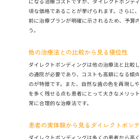
になる治療コストですが、ダイレクトボンデ
ダ
頃な価格であることが挙げられます。さらに
ダイレ
前に治療プランが明確に示されるため、予算
う。
費
患
他の治療法との比較から見る優位性
専
実
ダイレクトボンディングは他の治療法と比較
マ
の通院が必要であり、コストも高額になる傾
のが特徴です。また、自然な歯の色を再現し
長
を多く残せる点も患者にとって大きなメリッ
ダイレ
常に合理的な治療法です。
美
コ
患者の実体験から見るダイレクトボン
患
ダイレクトボンディングは多くの患者から高