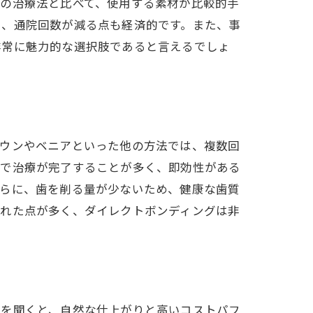
他の治療法と比べて、使用する素材が比較的手
く、通院回数が減る点も経済的です。また、事
非常に魅力的な選択肢であると言えるでしょ
ラウンやベニアといった他の方法では、複数回
術で治療が完了することが多く、即効性がある
さらに、歯を削る量が少ないため、健康な歯質
優れた点が多く、ダイレクトボンディングは非
法
声を聞くと、自然な仕上がりと高いコストパフ