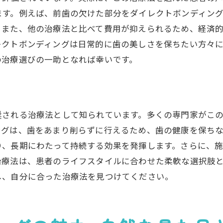
門家の視点から見た治療法
ます。例えば、前歯の欠けた部分をダイレクトボンディン
場での位置付けと選ばれる理由
。また、他の治療法と比べて費用が抑えられるため、経済
期的な美しさの維持方法
レクトボンディングは日常的に歯の美しさを保ちたい方々
クトボンディングで叶える理想の笑顔とその費用メリット
の治療選びの一助となれば幸いです。
想の笑顔を実現するための治療
用対効果の高い施術の選び方
者からの満足度評価
奨される治療法として知られています。多くの専門家がこ
門家が語る治療の利点
ングは、歯をあまり削らずに行えるため、歯の健康を保ち
際の施術事例をもとにした解説
り、長期にわたって持続する効果を発揮します。さらに、
場での競争力と選ばれる理由
治療法は、患者のライフスタイルに合わせた柔軟な選択肢
クトボンディングの選択がもたらす価値とその理由
し、自分に合った治療法を見つけてください。
択する理由とその価値
者の体験から見るメリット