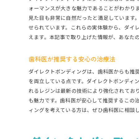
専
ォーマンスが大きな魅力であることがわかり
市
見た目も非常に自然だったと満足しています
長
せられています。これらの実体験から、ダイ
ダイレ
えます。本記事で取り上げた情報が、あなた
理
費
歯科医が推奨する安心の治療法
患
ダイレクトボンディングは、歯科医からも推
専
を両立している点です。ダイレクトボンディ
実
れるレジンは最新の技術により強化されてお
市
も魅力です。歯科医が安心して推奨するこの
ダイレ
ィングを考えている方は、ぜひ歯科医に相談
選
患