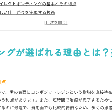
イレクトボンディングの基本とその利点
しい仕上がりを実現する技術
用対効果の高い選択肢としての魅力
の治療法との比較から見る優位性
者の実体験から見るダイレクトボンディング
科医が推奨する安心の治療法
ングが選ばれる理由とは？
クトボンディングの魅力: 自然な見た目と手頃な価格
然な見た目を再現する技術とは
頃な価格で始める歯の美しさ
利点
イレクトボンディングの材料の特性
の治療法と比較したコスト面の優位点
つで、歯の表面にコンポジットレジンという樹脂を直接塗
いう利点があります。また、短時間で治療が完了するため
くの患者が選ぶ理由
するのに最適で、費用面でも比較的安価なため、多くの患
際の症例から見るダイレクトボンディングの効果