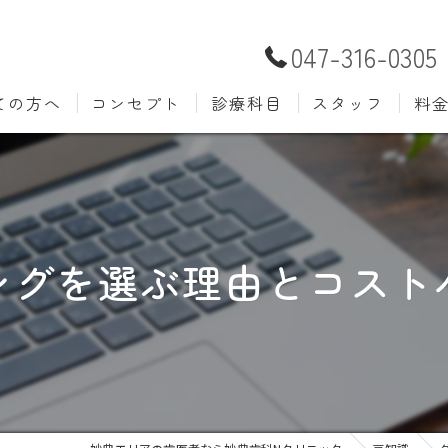
047-316-0305
ての方へ
コンセプト
診療科目
スタッフ
料
むし歯治療
予防歯
材料
小児歯科
入れ歯(
自費
口腔外科
歯周病
ングを選ぶ理由とコスト
ホワイトニング
歯科検
審美歯科
根管治
知覚過敏
親知ら