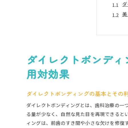
ダ
美
費
他
患
歯
ダイレクトボンディ
ダイレ
用対効果
自
手
ダイレクトボンディングの基本とその
ダ
他
ダイレクトボンディングとは、歯科治療の一
る量が少なく、自然な見た目を再現できると
多
ィングは、前歯のすき間や小さな欠けを修復
実