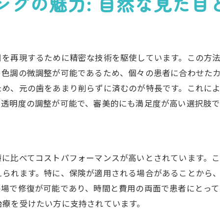
ングの魅力: 自然な見た目
門家の視点からのアドバイス
際の施術とその結果
場での位置付け
期的な視点での価値評価
目を再現するために精密な技術を駆使しています。この方
、色調の微調整が可能であるため、個々の患者に合わせた
ため、元の歯をあまり削らずに済むのが特長です。これに
や透明度の調整が可能で、審美的にも満足度が高い選択肢で
療に比べてコストパフォーマンスが高いとされています。
えられます。特に、保険が適用される場合があることから
の場で修復が可能であり、時間と費用の両面で患者にとっ
治療を受けたい方に支持されています。