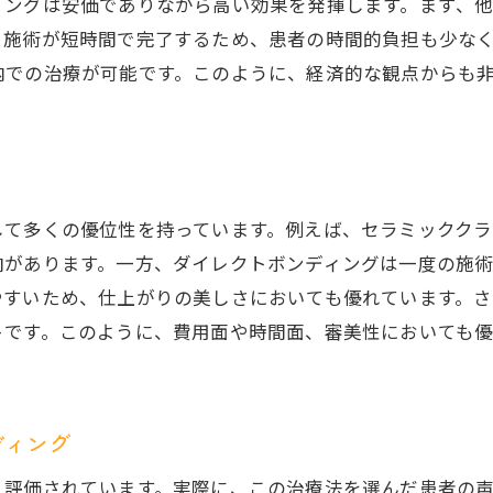
ィングは安価でありながら高い効果を発揮します。まず、
イレクトボンディングによる満足度
、施術が短時間で完了するため、患者の時間的負担も少な
クトボンディングの費用対効果を評価する
内での治療が可能です。このように、経済的な観点からも
用対効果の高い治療法の選び方
者の経験を基にした評価
門家から見たコストと効果
際の施術事例から学ぶ
して多くの優位性を持っています。例えば、セラミックク
ーケットにおける位置付け
向があります。一方、ダイレクトボンディングは一度の施
やすいため、仕上がりの美しさにおいても優れています。
期的な視点での費用評価
トです。このように、費用面や時間面、審美性においても
クトボンディングの秘密: 美しさとコストを両立する治療
しさを追求するための方法
ストを抑える技術的アプローチ
ディング
者の声から見る効果
く評価されています。実際に、この治療法を選んだ患者の