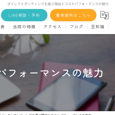
ダイレクトボンディングを選ぶ理由とコストパフォーマンスの魅力
LINE相談・予約
審美歯科はこちら
金表
当院の特徴
アクセス
ブログ
豆知識
科
詳細
マウスピース矯正
義歯)
診療料金
インプラント
治療
セラミック
パフォーマンスの魅力
診
クリーニング
療
駅近
ず
施設基準