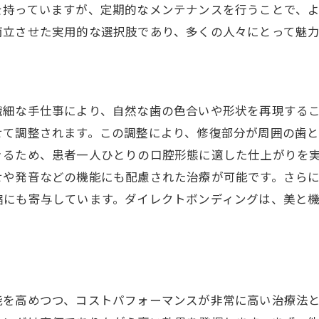
を持っていますが、定期的なメンテナンスを行うことで、
クトボンディングのコストパフォーマンスを徹底解説！
両立させた実用的な選択肢であり、多くの人々にとって魅力
ストパフォーマンスの裏にある理由
療プロセスの効率性と結果
期的視点から見た費用対効果
繊細な手仕事により、自然な歯の色合いや形状を再現する
の美容歯科治療との比較
せて調整されます。この調整により、修復部分が周囲の歯
者から見たメリット
きるため、患者一人ひとりの口腔形態に適した仕上がりを
際の費用事例とその内訳
せや発音などの機能にも配慮された治療が可能です。さら
しさを手に入れるダイレクトボンディングの経済的な選択
縮にも寄与しています。ダイレクトボンディングは、美と
済的に始める歯科治療の選択
イレクトボンディングがもたらす美しさ
用を抑えた長期的な効果
際の患者からのフィードバック
能を高めつつ、コストパフォーマンスが非常に高い治療法
ロが語る治療の価値