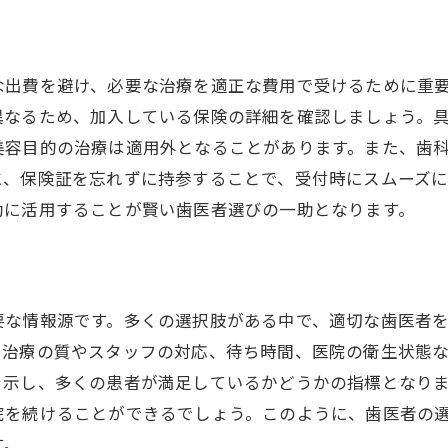
治療計画における保険の活用術
保険を利用した予防歯科の利点
長期的視点での保険活用戦略
な出費を避け、必要な治療を適正な費用で受けるために重
保険情報を活かした治療選び
異なるため、加入している保険の詳細を確認しましょう。
美容目的の治療は適用外となることがあります。また、歯
に、保険証を忘れずに持参することで、受付時にスムーズ
効に活用することが賢い歯医者選びの一助となります。
要な情報源です。多くの選択肢がある中で、適切な歯医者
、治療の質やスタッフの対応、待ち時間、医院の衛生状態
を示し、多くの患者が満足しているかどうかの指標となり
院を続けることができるでしょう。このように、歯医者の
す。