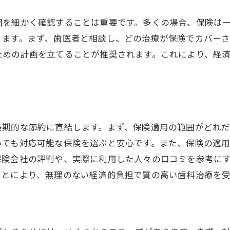
保険でカバーされる歯の治療内容とは
囲を細かく確認することは重要です。多くの場合、保険は
一般的な保険適用治療の種類
ります。まず、歯医者と相談し、どの治療が保険でカバー
特殊なケースでの保険適用例
ための計画を立てることが推奨されます。これにより、経
保険適用される定期健診の重要性
補綴治療と保険の関係
予防歯科と保険の役割
最新技術と保険の適用範囲
長期的な節約に直結します。まず、保険適用の範囲がどれ
無駄な出費を避けるための歯科治療の選び方
いても対応可能な保険を選ぶと安心です。また、保険の適
費用対効果の高い治療法を選ぶ
保険会社の評判や、実際に利用した人々の口コミを参考に
治療計画の立て方と保険利用
ことにより、無理のない経済的負担で質の高い歯科治療を
保険適用外の治療費を抑える工夫
相談が必要な治療内容の判断基準
歯医者とのコミュニケーションの重要性