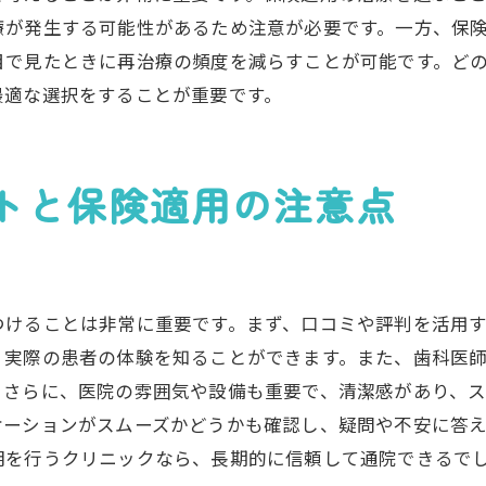
費用対効果の高い治療方法の紹介
療が発生する可能性があるため注意が必要です。一方、保
日常生活でのケアと保険の併用
目で見たときに再治療の頻度を減らすことが可能です。ど
保険適用治療の賢い選択法
最適な選択をすることが重要です。
保険適用される治療とされない治療の違い
保険適用の基準と対象外治療
トと保険適用の注意点
保険の適用条件とその例外
自費治療のメリット・デメリット
保険と自費治療の費用比較
治療内容に応じた保険の適用可否
つけることは非常に重要です。まず、口コミや評判を活用
選択のポイントとなる保険情報
、実際の患者の体験を知ることができます。また、歯科医
保険制度を理解して歯医者での治療を有効活用する方
。さらに、医院の雰囲気や設備も重要で、清潔感があり、
保険制度の基本をマスターしよう
ケーションがスムーズかどうかも確認し、疑問や不安に答
歯医者との相談で保険を最大限活用
明を行うクリニックなら、長期的に信頼して通院できるで