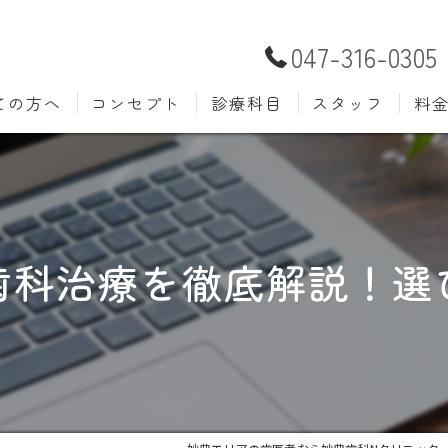
047-316-0305
ての方へ
コンセプト
診療科目
スタッフ
料
むし歯治療
予防歯
材料
小児歯科
入れ歯(
自費
口腔外科
歯周病
歯科治療を徹底解説！選
ホワイトニング
歯科検
審美歯科
根管治
知覚過敏
親知ら