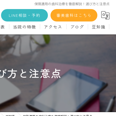
保険適用の歯科治療を徹底解説！選び方と注意点
LINE相談・予約
審美歯科はこちら
金表
当院の特徴
アクセス
ブログ
豆知識
科
詳細
マウスピース矯正
義歯)
診療料金
インプラント
治療
セラミック
び方と注意点
診
クリーニング
療
駅近
ず
施設基準