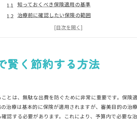
知っておくべき保険適用の基準
治療前に確認したい保険の範囲
節約に役立つ保険選びのポイント
保険を利用した費用見積もりの取り方
保険適用外の治療との比較
長期的な節約を考えた治療選択
で賢く節約する方法
歯医者選びのポイントと保険適用の注意点
信頼できる歯医者の見つけ方
保険適用範囲の確認方法
ることは、無駄な出費を防ぐために非常に重要です。保険
評判と口コミを活用した歯医者選び
病の治療は基本的に保険が適用されますが、審美目的の治
治療内容の明確な説明を求める重要性
も確認する必要があります。これにより、予算内で必要な
保険と自費治療のバランスの取り方
相談しやすい歯医者の条件