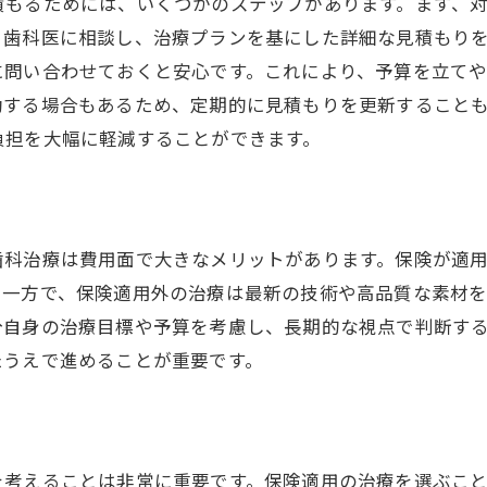
積もるためには、いくつかのステップがあります。まず、
長期的視点での治療選択
。歯科医に相談し、治療プランを基にした詳細な見積もり
保険を利用した歯医者での治療の流れ
に問い合わせておくと安心です。これにより、予算を立て
動する場合もあるため、定期的に見積もりを更新すること
初診から治療開始までのステップ
負担を大幅に軽減することができます。
保険証の提示と確認手続き
治療内容と保険適用範囲の説明
治療後の保険請求手続き
歯科治療は費用面で大きなメリットがあります。保険が適
治療後のアフターケアと保険
。一方で、保険適用外の治療は最新の技術や高品質な素材
保険を活用した定期メンテナンス
分自身の治療目標や予算を考慮し、長期的な視点で判断す
コストを抑えた歯科治療の実践例
たうえで進めることが重要です。
成功事例から学ぶ保険活用法
治療費を抑える工夫とアイデア
患者の声から見る保険の効果
を考えることは非常に重要です。保険適用の治療を選ぶこ