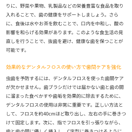
果
りに、野菜や果物、乳製品などの栄養豊富な食品を取り
入れることで、歯の健康をサポートしましょう。さら
歯科医院でのフッ素トリートメントを受け
に、食後は水やお茶を飲むことで、口内を中和し、酸の
るべきタイミング
影響を和らげる効果があります。このような食生活の見
ストレスマネジメントが虫歯予防に与える意外
直しを行うことで、抜歯を避け、健康な歯を保つことが
な効果
可能です。
ストレスが虫歯の発生に影響する理由
日常的にできる簡単なストレス解消法
効果的なデンタルフロスの使い方で歯間ケアを強化
リラックスがもたらす口腔内健康の向上
虫歯を予防するには、デンタルフロスを使った歯間ケア
ストレスが引き起こす口腔内環境の変化
が欠かせません。歯ブラシだけでは届かない歯と歯の間
ストレス管理と虫歯予防を両立するライフ
に溜まった食べかすや歯垢を効果的に除去するために、
スタイル
デンタルフロスの使用は非常に重要です。正しい方法と
心身の健康が歯に与える影響についての研
して、フロスを約40cmほど取り出し、左右の手に巻きつ
究
けて固定します。次に、指でフロスを引っ張りながら、
抜歯を防ぐための初期治療の重要性とは何か
歯と歯の間に優しく挿入し、C字型に巻きつけるように