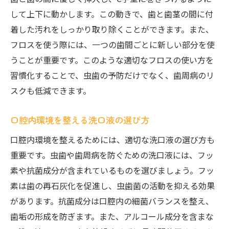
して上下に動かします。この動きで、歯と歯茎の間に付
早期発見で虫歯の進行を食い止める方法
着した汚れをしっかり取り除くことができます。また、
歯を守るための初期治療とは
フロスを使う際には、一つの歯間ごとに新しい部分を使
虫歯の症状を見逃さないためのポイント
うことが重要です。このような適切なフロスの使い方を
初期治療を受けるメリットとデメリット
習慣化することで、虫歯の予防だけでなく、歯周病のリ
削らない治療法がもたらす未来の歯の健康
スクも低減できます。
初期の虫歯を発見するためのセルフチェッ
ク
口腔内環境を整える洗口液の選び方
健康的な歯を維持するための効果的な日常ケア
口腔内環境を整えるためには、適切な洗口液の選び方も
の秘訣
重要です。虫歯や歯周病を防ぐための洗口液には、フッ
正しいブラッシングテクニックとその効果
素や抗菌成分が含まれているものを選びましょう。フッ
デンタルフロスとインターデンタルブラシ
素は歯の再石灰化を促進し、虫歯菌の活動を抑える効果
の使い分け
があります。抗菌成分は口腔内の細菌バランスを整え、
歯垢の形成を防ぎます。また、アルコール成分を含まな
虫歯予防に効果的なマウスウォッシュの選