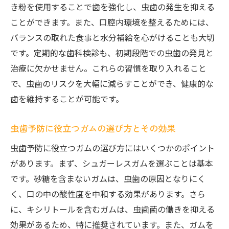
き粉を使用することで歯を強化し、虫歯の発生を抑える
歯科検診後に気をつけるべき習慣とケア
ことができます。また、口腔内環境を整えるためには、
虫歯の悪化を防ぐために今すぐ始めるべきケア
バランスの取れた食事と水分補給を心がけることも大切
日常化するべき虫歯予防習慣
です。定期的な歯科検診も、初期段階での虫歯の発見と
食後のケアが虫歯予防に与える影響
治療に欠かせません。これらの習慣を取り入れること
水分補給が歯の健康に貢献する理由
で、虫歯のリスクを大幅に減らすことができ、健康的な
虫歯予防のための効果的な食事と栄養
歯を維持することが可能です。
今すぐ見直したい歯磨き習慣とその改善点
虫歯予防に役立つガムの選び方とその効果
虫歯を防ぐために避けるべき食品とは
虫歯予防に役立つガムの選び方にはいくつかのポイント
があります。まず、シュガーレスガムを選ぶことは基本
です。砂糖を含まないガムは、虫歯の原因となりにく
く、口の中の酸性度を中和する効果があります。さら
に、キシリトールを含むガムは、虫歯菌の働きを抑える
効果があるため、特に推奨されています。また、ガムを