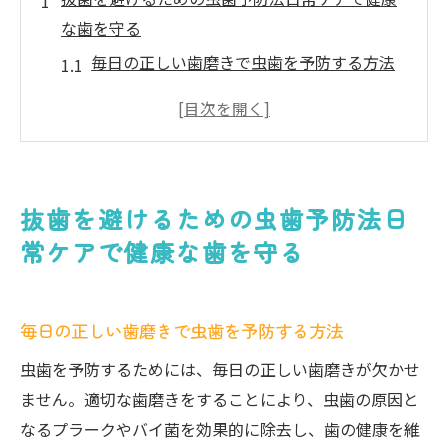
な歯を守る
毎日の正しい歯磨きで虫歯を予防する方法
食生活が虫歯予防に与える影響とは
効果的なデンタルフロスの使い方で歯間ケ
アを強化
口腔内環境を整える洗口液の選び方
抜歯を避けるための虫歯予防法日
虫歯を防ぐために知っておきたい口腔衛生
常ケアで健康な歯を守る
の基本
虫歯予防に役立つガムの選び方とその効果
虫歯の進行を防ぐ定期検診で抜歯のリスクを大
毎日の正しい歯磨きで虫歯を予防する方法
幅に低減
虫歯を予防するためには、毎日の正しい歯磨きが欠かせ
定期的な歯科検診が虫歯予防に不可欠な理
ません。適切な歯磨きをすることにより、虫歯の原因と
由
なるプラークやバイ菌を効果的に除去し、歯の健康を維