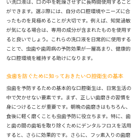
い洗口液は、口の中を乾燥させずに長時間使用すること
び方
ができます。選ぶ際には、自分の口腔環境やニーズに合
口臭予防と虫歯予防の関係性
ったものを見極めることが大切です。例えば、知覚過敏
歯磨き粉の選び方で虫歯予防を強化する
が気になる場合は、専用の成分が含まれたものを使用す
日常ケアで取り入れたい自然療法とその注
ると良いでしょう。これらの洗口液を日常的に使用する
意点
ことで、虫歯や歯周病の予防効果が一層高まり、健康的
定期検診で得られる虫歯予防のメリット徹底解
な口腔環境を維持する助けになります。
説
長期的な虫歯予防における検診の役割
虫歯を防ぐために知っておきたい口腔衛生の基本
プロフェッショナルによる口腔ケアの重要
虫歯を予防するための基本的な口腔衛生は、日常生活の
性
中で欠かせない要素です。まず、正しい歯磨きの習慣を
検診で明らかになる口腔内の健康状態
身につけることが重要です。朝晩の歯磨きはもちろん、
歯周病予防も含めた総合的な口腔ケア
食後に軽く磨くことも虫歯予防に役立ちます。特に、歯
と歯の間の歯垢を取り除くためにデンタルフロスを活用
検診を受けることで得られる安心感と健康
すると、さらに効果的です。さらに、フッ素入りの歯磨
維持