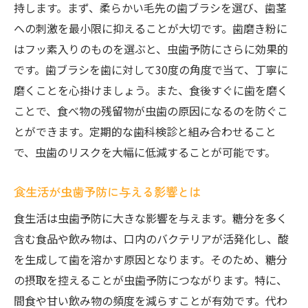
歯科検診でチェックされる重要なポイント
持します。まず、柔らかい毛先の歯ブラシを選び、歯茎
早期発見のメリットとその具体的な影響
への刺激を最小限に抑えることが大切です。歯磨き粉に
はフッ素入りのものを選ぶと、虫歯予防にさらに効果的
歯科医が推奨する検診頻度とその理由
です。歯ブラシを歯に対して30度の角度で当て、丁寧に
検診で受けられるプロフェッショナルクリ
磨くことを心掛けましょう。また、食後すぐに歯を磨く
ーニングの効果
ことで、食べ物の残留物が虫歯の原因になるのを防ぐこ
虫歯の進行を防ぐための検診後のアフター
とができます。定期的な歯科検診と組み合わせること
ケア
で、虫歯のリスクを大幅に低減することが可能です。
フッ素塗布の効果的な活用で虫歯を遠ざける方
法
食生活が虫歯予防に与える影響とは
フッ素が歯を強化するメカニズム
食生活は虫歯予防に大きな影響を与えます。糖分を多く
定期的なフッ素塗布の重要性とその効果
含む食品や飲み物は、口内のバクテリアが活発化し、酸
自宅でできるフッ素ケアの方法と製品選び
を生成して歯を溶かす原因となります。そのため、糖分
フッ素利用の安全性とその注意点
の摂取を控えることが虫歯予防につながります。特に、
フッ素塗布がもたらす長期的な虫歯予防効
間食や甘い飲み物の頻度を減らすことが有効です。代わ