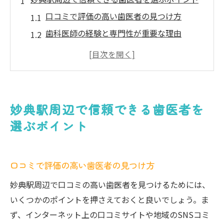
口コミで評価の高い歯医者の見つけ方
歯科医師の経験と専門性が重要な理由
設備の充実度が示す歯医者の質
診療時間とアクセスの便利さを確認
初診時のカウンセリングの充実度をチェッ
ク
妙典駅周辺で信頼できる歯医者を
感染予防対策がしっかりしている医院を選
選ぶポイント
ぶ
最新の麻酔技術で痛みを和らげる歯科医院
口コミで評価の高い歯医者の見つけ方
コンピューター制御による麻酔の効果
局所麻酔と笑気ガスの使い分け
妙典駅周辺で口コミの高い歯医者を見つけるためには、
麻酔針の細さがもたらす快適さ
いくつかのポイントを押さえておくと良いでしょう。ま
ず、インターネット上の口コミサイトや地域のSNSコミ
術後の痛みを軽減するアプローチ