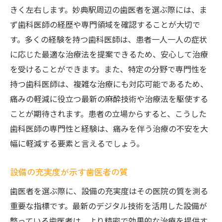
患者の声を反映した治療計画の作成
きく左右します。妙典駅周辺の歯医者を選ぶ際には、ま
フォローアップケアの重要性
ず歯科医師の経歴や専門領域を確認することが大切で
高齢者や子供に優しいサービス
す。多くの経験を持つ歯科医師は、患者一人一人の症状
に応じた最適な治療法を提案できるため、安心して治療
オンライン相談サービスの活用法
を受けることができます。また、特定の分野で専門性を
口コミで選ぶ痛みを最小限にする歯医者の特徴
持つ歯科医師は、複雑な治療にも対応可能であるため、
実際の患者の声から学ぶ医院の良し悪し
痛みの軽減に役立つ最新の麻酔技術や治療法を駆使する
口コミサイトでの医院の評価基準
ことが期待されます。患者の立場からすると、こうした
歯医者選びに役立つ口コミの見方
歯科医師の専門性と経験は、痛みを伴う治療の不安を大
患者の満足度が示す医院の実力
幅に軽減する要素と言えるでしょう。
治療後の感想に注目する理由
設備の充実度が示す歯医者の質
オンラインでの口コミの信憑性を見極める
治療前のカウンセリングで不安を軽減する方法
歯医者を選ぶ際に、設備の充実度はその医院の質を測る
重要な指標です。最新のデジタル技術を活用した設備が
詳細なカウンセリングがもたらす安心感
整っている歯医者は、より精密で効果的な治療を提供す