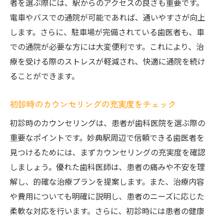
者を選ぶ際には、駅からのアクセスの良さも重要です。
患者ファーストの治療方針
電車やバスでの通院が可能であれば、通いやすさが向上
細やかな心配りがもたらす安心感
します。さらに、駐車場が完備されている歯医者も、車
での通院が必要な方には大変便利です。これにより、治
多様な技術を選択できる治療体制
療を受ける際のストレスが軽減され、快適に通院を続け
患者の声を反映した医院の運営
ることができます。
安心して通えるためのスタッフ教育
初診時のカウンセリングの充実度をチェック
初診時のカウンセリングは、患者が歯科医院を選ぶ際の
重要なポイントです。妙典駅周辺で信頼できる歯医者を
見つけるためには、まずカウンセリングの充実度を確認
しましょう。優れた歯科医師は、患者の痛みや不安を理
解し、的確な治療プランを提案します。また、治療内容
や費用についても明確に説明し、患者のニーズに応じた
柔軟な対応を行います。さらに、初診時には患者の健康