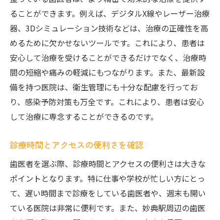
治療計画の説明で得られる納得感
ることができます。例えば、デジタルX線やレーザー治療
患者の習慣を考慮したアプローチ
器、3Dシミュレーション技術などは、治療の正確性を高
治療に関する疑問を解決する方法
めるために欠かせないツールです。これにより、患者は
治療の選択肢を理解するための支援
安心して治療を受けることができるだけでなく、治療時
患者のライフスタイルに合った治療提案
間の短縮や痛みの軽減にもつながります。また、最新設
市川市妙典での歯医者選びに役立つ情報
備を持つ医院は、衛生管理にも十分な配慮を行ってお
妙典駅周辺の歯医者の特徴
り、感染予防対策も万全です。これにより、患者は安心
して治療に専念することができるのです。
地域密着型のサービスがもたらす安心
通院のしやすさを考慮した選び方
診療時間とアクセスの便利さを確認
地域の健康イベントを活用する方法
歯医者を選ぶ際、診療時間とアクセスの便利さは大きな
地域住民からの推薦が信頼の証
ポイントとなります。特に仕事や学校が忙しい方にとっ
妙典地域での歯科治療の傾向
て、遅い時間まで診療をしている歯医者や、週末も開い
安心して通える歯科医院の技術と心配り
ている医院は非常に便利です。また、妙典駅周辺の歯医
最新技術を活用した安全な治療