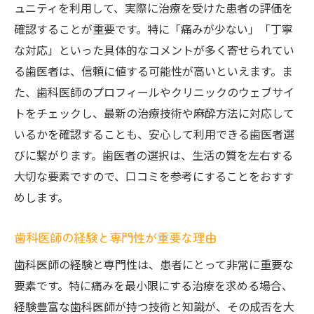
ュニティを利用して、実際に治療を受けた患者の評価を
患者の状態に応じた麻酔技術の選択
確認することが重要です。特に「痛みが少ない」「丁寧
麻酔の持続時間と安全性について
な対応」といった具体的なコメントが多く寄せられてい
リラックスできる環境が整った歯医者の見つけ
る歯医者は、信頼に値する可能性が高いといえます。ま
方
た、歯科医師のプロフィールやクリニックのウェブサイ
待合室の雰囲気がもたらす安心感
トをチェックし、最新の治療技術や麻酔方法に対応して
音楽や映像でリラックスを促進
いるかを確認することも、安心して利用できる歯医者選
プライバシーに配慮した診療室の重要性
びに繋がります。歯医者の選択は、生活の質を左右する
大切な要素ですので、口コミを参考にすることをおすす
ストレスを軽減する空間デザイン
めします。
フレンドリーなスタッフがいる医院を選ぶ
自然光を活かした明るい診療スペース
歯科医師の経験と専門性が重要な理由
患者に寄り添ったサービスで安心治療を実現
歯科医師の経験と専門性は、患者にとって非常に重要な
個別対応で患者の不安を和らげる
要素です。特に痛みを最小限にする治療を求める場合、
治療前後の丁寧な説明がもたらす安心
経験豊富な歯科医師が持つ技術と知識が、その成否を大