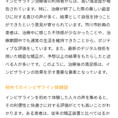
インビザライン治療後の利用者からは、高い満足度が報
告されています。特に、治療が終了した際の美しい歯並
びに対する喜びの声が多く、結果として自信を持つこと
ができたという意見が寄せられています。市川市妙典の
患者は、治療中に感じた不快感が少なかったことや、治
療期間中でも通常の生活を維持できたことから、ポジテ
ィブな評価をしています。また、最新のデジタル技術を
用いた精密な矯正が、予想以上の結果をもたらしたと述
べる人が多いです。このように、治療後の満足感は、イ
ンビザラインの効果を示す重要な要素となっています。
初めてのインビザライン体験談
インビザラインを初めて体験した人々の声を集めると、
その利便性と快適さに対する評価がとても高いことがわ
かります。ある患者は、従来の矯正装置と比べてはるか