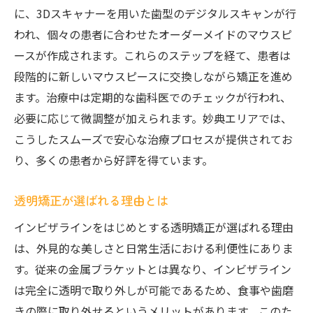
インビザラインの安全性について
に、3Dスキャナーを用いた歯型のデジタルスキャンが行
妙典での成功事例と失敗事例
われ、個々の患者に合わせたオーダーメイドのマウスピ
信頼できるクリニックの選び方
ースが作成されます。これらのステップを経て、患者は
インビザラインの効果を最大化する方法
段階的に新しいマウスピースに交換しながら矯正を進め
市川市妙典でのインビザライン治療実績
ます。治療中は定期的な歯科医でのチェックが行われ、
必要に応じて微調整が加えられます。妙典エリアでは、
口コミから見る信頼性の評価
こうしたスムーズで安心な治療プロセスが提供されてお
インビザラインの利便性食事と歯磨きの新しい
り、多くの患者から好評を得ています。
選択肢
食事の際の取り扱いと注意点
透明矯正が選ばれる理由とは
インビザラインと従来矯正の違い
インビザラインをはじめとする透明矯正が選ばれる理由
歯磨きの新しい習慣とコツ
は、外見的な美しさと日常生活における利便性にありま
インビザラインの取り外しの簡単さ
す。従来の金属ブラケットとは異なり、インビザライン
妙典でのインビザライン生活の変化
は完全に透明で取り外しが可能であるため、食事や歯磨
利便性がもたらす日常の快適さ
きの際に取り外せるというメリットがあります。このた