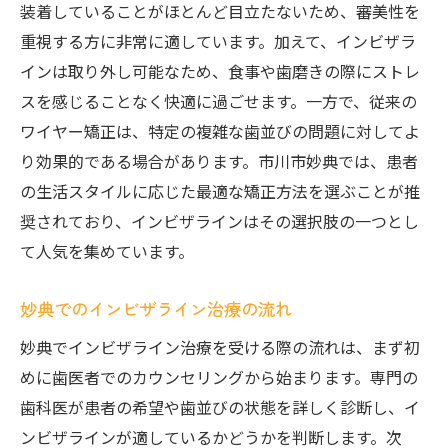
装着していることがほとんど目立たないため、審美性を
インビザライン治療中の注意点
重視する方に非常に適しています。加えて、インビザラ
評判に基づくクリニック選びのポイント
インは取り外し可能なため、食事や歯磨きの際にストレ
インビザラインの評判を左右する要因
スを感じることなく快適に過ごせます。一方で、従来の
インビザラインの実用性妙典での使用者の声を
ワイヤー矯正は、特定の複雑な歯並びの問題に対してよ
知る
り効果的である場合があります。市川市妙典では、患者
インビザラインの生活への影響
の生活スタイルに応じた最適な矯正方法を選ぶことが推
妙典でのインビザライン利用者の評価
奨されており、インビザラインはその選択肢の一つとし
日常生活とインビザラインの調和
て人気を集めています。
治療中の不便をどう克服するか
妙典でのインビザライン治療の流れ
インビザラインのメンテナンス方法
妙典でインビザライン治療を受ける際の流れは、まず初
実際に体験した利便性と効果
めに歯医者でのカウンセリングから始まります。専門の
千葉県市川市妙典でインビザラインの信頼性を
歯科医が患者の希望や歯並びの状態を詳しく診断し、イ
検証
ンビザラインが適しているかどうかを判断します。次