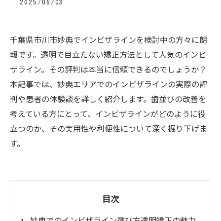
2025/06/03
千葉県市川市妙典でインビザラインを検討中の方々に朗
報です。透明で目立たない矯正方法として人気のインビ
ザライン。その評判は本当に信頼できるのでしょうか？
本記事では、妙典エリアでのインビザラインの実際の評
判や患者の体験談を詳しく紹介します。歯並びの改善を
考えている方にとって、インビザラインがどのように役
立つのか、その実用性や利便性について深く掘り下げま
す。
目次
妙典でのインビザライン選び方透明矯正の魅力