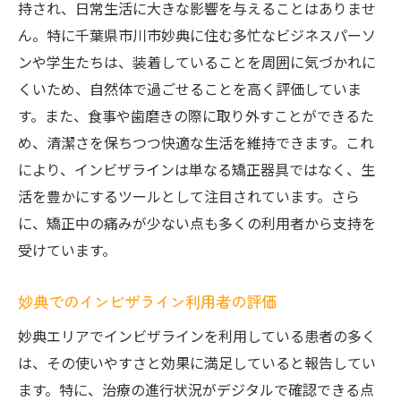
持され、日常生活に大きな影響を与えることはありませ
ん。特に千葉県市川市妙典に住む多忙なビジネスパーソ
ンや学生たちは、装着していることを周囲に気づかれに
くいため、自然体で過ごせることを高く評価していま
す。また、食事や歯磨きの際に取り外すことができるた
め、清潔さを保ちつつ快適な生活を維持できます。これ
により、インビザラインは単なる矯正器具ではなく、生
活を豊かにするツールとして注目されています。さら
に、矯正中の痛みが少ない点も多くの利用者から支持を
受けています。
妙典でのインビザライン利用者の評価
妙典エリアでインビザラインを利用している患者の多く
は、その使いやすさと効果に満足していると報告してい
ます。特に、治療の進行状況がデジタルで確認できる点