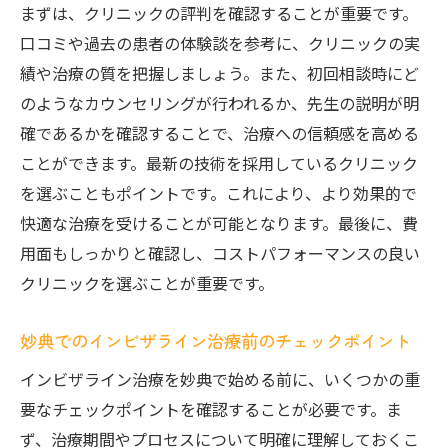
まずは、クリニックの評判を確認することが重要です。
口コミや過去の患者の体験談を参考に、クリニックの実
績や治療の質を把握しましょう。また、初回相談時にど
のようなカウンセリングが行われるか、先生の説明が明
確であるかを確認することで、治療への信頼感を高める
ことができます。最新の技術を採用しているクリニック
を選ぶこともポイントです。これにより、より効果的で
快適な治療を受けることが可能となります。最後に、費
用面もしっかりと確認し、コストパフォーマンスの良い
クリニックを選ぶことが重要です。
妙典でのインビザライン治療前のチェックポイント
インビザライン治療を妙典で始める前に、いくつかの重
要なチェックポイントを確認することが必要です。ま
ず、治療期間やプロセスについて明確に理解しておくこ