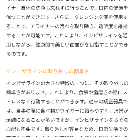
イナー自体の洗浄も忘れずに行うことで、口内の健康を
保つことができます。さらに、クレンジング液を使用す
ることで、アライナーの汚れを取り除き、透明度を維持
することが可能です。これにより、インビザラインを活
用しながら、健康的で美しい歯並びを目指すことができ
るのです。
インビザラインの取り外しの簡単さ
インビザラインの大きな特徴の一つに、その取り外しの
簡単さがあります。これにより、食事や歯磨きの際にス
トレスなく行動することができます。従来の矯正器具で
は、食事の際に食べ物がワイヤーに絡みやすく、清掃が
煩雑になることが多いですが、インビザラインならその
心配も不要です。取り外しが容易なため、日常生活での