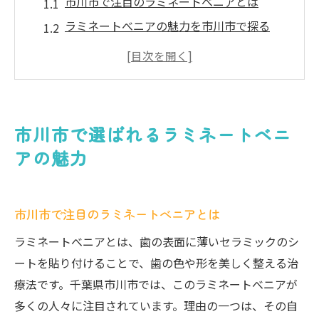
市川市で注目のラミネートべニアとは
ラミネートべニアの魅力を市川市で探る
市川市で支持されるべニアの特徴
市川市でのべニア選びのポイント
市川市でべニアが人気の理由
市川市で選ばれるべニアの魅力
市川市で選ばれるラミネートべニ
ラミネートべニアで手に入れる美しい歯
アの魅力
ラミネートべニアで美しい歯を実現
べニアで作る理想の歯の美しさ
市川市で注目のラミネートべニアとは
べニアで得る美しい歯の秘訣
ラミネートべニアとは、歯の表面に薄いセラミックのシ
ラミネートべニアの美しい効果
ートを貼り付けることで、歯の色や形を美しく整える治
べニアが美しい歯をもたらす理由
療法です。千葉県市川市では、このラミネートべニアが
美しい歯を叶えるべニアの魅力
多くの人々に注目されています。理由の一つは、その自
千葉県市川市でのラミネートべニアの効果