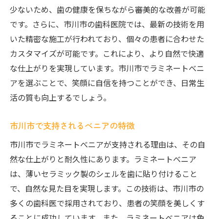
少ないため、歯の健康を保ちながら審美的な改善が可能
美しい歯を実現するラミネートべニアの秘密
です。さらに、市川市の歯科医院では、最新の技術を用
べニアの秘密で美しい歯を手に入れる
いた精密な施工が行われており、個々の患者に合わせた
美しい歯を導くべニアの秘密
カスタマイズが可能です。これにより、より自然で快適
べニアの秘密を知る美しさの理由
な仕上がりを実現しています。市川市でラミネートべニ
美しい歯を実現するべニアの技術
アを選ぶことで、笑顔に自信を持つことができ、日常生
べニアで叶える歯の美しさの秘密
活の質も向上するでしょう。
美しい歯を支えるべニアの魅力
市川市で支持されるべニアの特徴
ラミネートべニアで理想の笑顔を市川市で
市川市でラミネートべニアが支持される理由は、その自
べニアで理想の笑顔を叶える市川市
然な仕上がりと耐久性にあります。ラミネートべニア
市川市でべニアがもたらす笑顔
は、薄いセラミック製のシェルを歯に貼り付けること
理想の笑顔をべニアで実現
で、自然な見た目を実現します。この技術は、市川市の
市川市で笑顔を支えるべニア
多くの歯科医で採用されており、患者の笑顔を美しくす
べニアが理想の笑顔を作る理由
ることに成功しています。また、ラミネートべニアは色