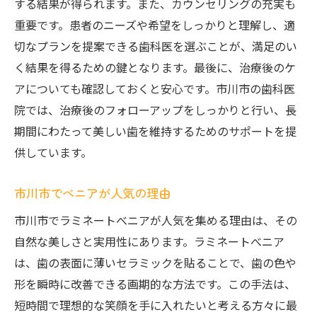
する結果が得られます。また、カウンセリングの充実も
市川市でべニアが引き出す歯の美
重要です。患者のニーズや希望をしっかりと理解し、適
歯の美を引き出す市川市のべニア
切なプランを提案できる歯科医を選ぶことが、満足のい
市川市で歯の美しさを叶えるべニア
く結果を得るための鍵となります。最後に、治療後のケ
アについても確認しておくと安心です。市川市の歯科医
院では、治療後のフォローアップをしっかりと行い、長
期間にわたって美しい歯を維持するためのサポートを提
供しています。
市川市でべニアが人気の理由
市川市でラミネートべニアが人気を集める理由は、その
自然な美しさと実用性にあります。ラミネートべニア
は、歯の表面に薄いセラミックを貼ることで、歯の色や
形を瞬時に改善できる画期的な方法です。この手法は、
短時間で理想的な笑顔を手に入れたいと考える方々に最