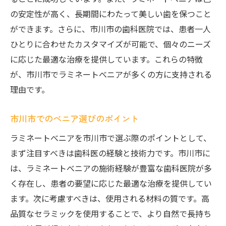
市川市で笑顔に自信を持つべニア
の安定性が高く、長期間にわたって美しい歯を保つこと
市川市で注目のラミネートべニアの理由
ができます。さらに、市川市の歯科医院では、患者一人
市川市でべニアが注目される背景
ひとりに合わせたカスタマイズが可能で、個々のニーズ
に応じた最適な治療を提供しています。これらの特徴
注目集めるべニアの市川市での理由
が、市川市でラミネートべニアが多くの方に支持される
市川市でべニアの注目度が高い理由
理由です。
市川市で人気のべニアの秘密
市川市で注目のべニアの背景
市川市でのべニア選びのポイント
べニアが市川市で注目される理由
ラミネートべニアを市川市で選ぶ際のポイントとして、
歯の美しさを引き出す市川市のラミネートべニ
まず注目すべきは歯科医の経験と技術力です。市川市に
ア
は、ラミネートべニアの施術経験が豊富な歯科医院が多
市川市でべニアが美しさを引き出す
く存在し、患者の要望に応じた最適な治療を提供してい
美しい歯を導く市川市のべニア
ます。次に考慮すべきは、使用される材料の質です。高
市川市でべニアがもたらす美しさ
品質なセラミックを使用することで、より自然で長持ち