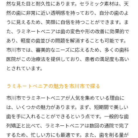
然な見た目と耐久性にあります。セラミック素材は、天
市川市でのべニア効果を検証
然の歯に非常に近い透明感を持っており、自分の歯のよ
ラミネートべニアの効果を市川市で
うに見えるため、笑顔に自信を持つことができます。ま
市川市でべニアがもたらす結果
た、ラミネートべニアは歯の変色や形の改善に効果的で
あり、軽度の歯並びの問題を解消することも可能です。
べニアの効果を市川市で実感
市川市では、審美的なニーズに応えるため、多くの歯科
市川市のべニア効果の実際
医院がこの治療法を提供しており、患者の満足度も高い
市川市でのべニアの効果を解説
とされています。
市川市で人気のラミネートべニアとは
市川市で人気のべニアを探る
ラミネートべニアの魅力を市川市で探る
べニアが市川市で注目される理由
市川市でラミネートべニアが人気を集めている理由に
市川市で選ばれるべニアの特長
は、いくつかの魅力があります。まず、短期間で美しい
市川市でのべニアの人気要因
歯を手に入れることができるという点です。一般的な歯
市川市で支持されるべニアの魅力
列矯正と比べて、ラミネートべニアは数回の通院で完了
するため、忙しい方にも最適です。また、歯を削る量が
市川市で人気のべニアの秘密