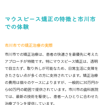
マウスピース矯正の特徴と市川市
での体験
市川市での矯正治療の実際
市川市での矯正治療は、患者の快適さを最優先に考えた
アプローチが特徴です。特にマウスピース矯正は、透明
で目立たず、取り外しが可能なため、日常生活に支障を
きたさない点が多くの方に支持されています。矯正治療
の費用は個々のケースによりますが、一般的に30万円か
ら60万円の範囲で提供されています。市川市の歯科医院
では、最新の技術を駆使し、患者一人ひとりに合わせた
治療プランを提供しています。