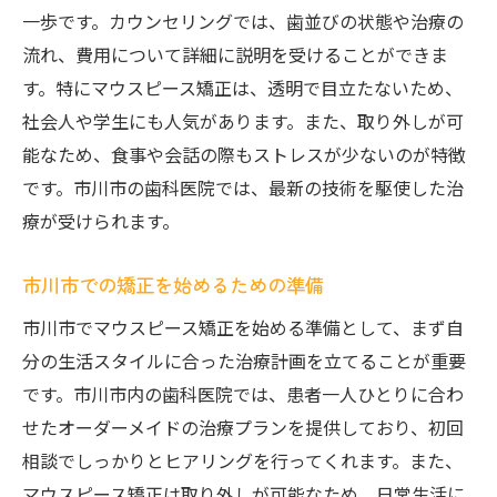
一歩です。カウンセリングでは、歯並びの状態や治療の
流れ、費用について詳細に説明を受けることができま
す。特にマウスピース矯正は、透明で目立たないため、
社会人や学生にも人気があります。また、取り外しが可
能なため、食事や会話の際もストレスが少ないのが特徴
です。市川市の歯科医院では、最新の技術を駆使した治
療が受けられます。
市川市での矯正を始めるための準備
市川市でマウスピース矯正を始める準備として、まず自
分の生活スタイルに合った治療計画を立てることが重要
です。市川市内の歯科医院では、患者一人ひとりに合わ
せたオーダーメイドの治療プランを提供しており、初回
相談でしっかりとヒアリングを行ってくれます。また、
マウスピース矯正は取り外しが可能なため、日常生活に