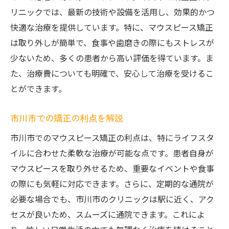
リニックでは、最新の技術や設備を活用し、効果的かつ
快適な治療を提供しています。特に、マウスピース矯正
は取り外しが簡単で、食事や歯磨きの際にもストレスが
少ないため、多くの患者から高い評価を得ています。ま
た、治療費についても明確で、安心して治療を受けるこ
とができます。
市川市での矯正の利点を解説
市川市でのマウスピース矯正の利点は、特にライフスタ
イルに合わせた柔軟な治療が可能な点です。患者自身が
マウスピースを取り外せるため、重要なイベントや食事
の際にも気軽に対応できます。さらに、定期的な通院が
必要な場合でも、市川市のクリニックは駅に近く、アク
セスが良いため、スムーズに通院できます。これによ