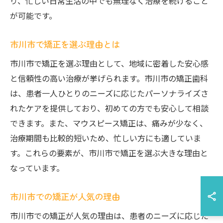
り、忙しい日常生活の中でも無理なく治療を続けること
が可能です。
市川市で矯正を選ぶ理由とは
市川市で矯正を選ぶ理由として、地域に密着した安心感
と信頼性の高い治療が挙げられます。市川市の矯正歯科
は、患者一人ひとりのニーズに応じたパーソナライズさ
れたケアを提供しており、初めての方でも安心して相談
できます。また、マウスピース矯正は、痛みが少なく、
治療期間も比較的短いため、忙しい方にも適していま
す。これらの要素が、市川市で矯正を選ぶ大きな理由と
なっています。
市川市での矯正が人気の理由
市川市での矯正が人気の理由は、患者のニーズに応じた