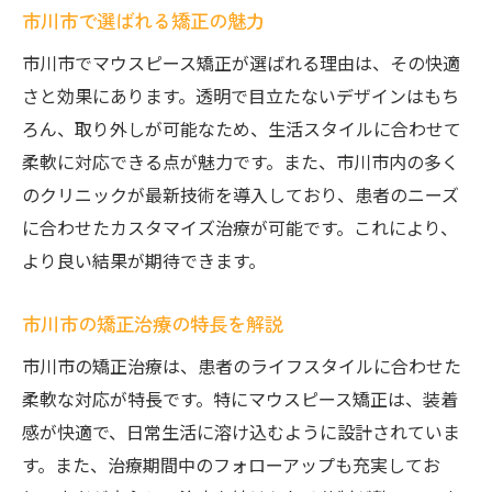
市川市で選ばれる矯正の魅力
市川市でマウスピース矯正が選ばれる理由は、その快適
さと効果にあります。透明で目立たないデザインはもち
ろん、取り外しが可能なため、生活スタイルに合わせて
柔軟に対応できる点が魅力です。また、市川市内の多く
のクリニックが最新技術を導入しており、患者のニーズ
に合わせたカスタマイズ治療が可能です。これにより、
より良い結果が期待できます。
市川市の矯正治療の特長を解説
市川市の矯正治療は、患者のライフスタイルに合わせた
柔軟な対応が特長です。特にマウスピース矯正は、装着
感が快適で、日常生活に溶け込むように設計されていま
す。また、治療期間中のフォローアップも充実してお