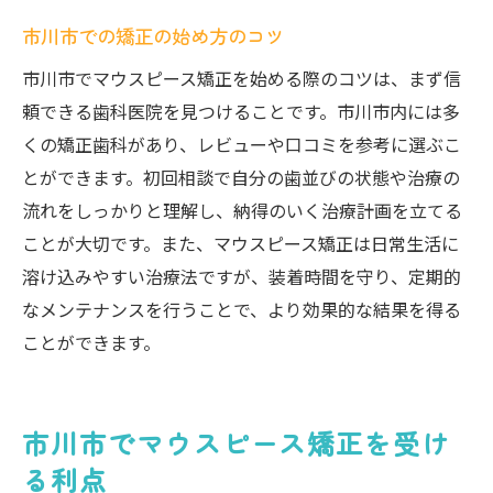
市川市での矯正の始め方のコツ
市川市でマウスピース矯正を始める際のコツは、まず信
頼できる歯科医院を見つけることです。市川市内には多
くの矯正歯科があり、レビューや口コミを参考に選ぶこ
とができます。初回相談で自分の歯並びの状態や治療の
流れをしっかりと理解し、納得のいく治療計画を立てる
ことが大切です。また、マウスピース矯正は日常生活に
溶け込みやすい治療法ですが、装着時間を守り、定期的
なメンテナンスを行うことで、より効果的な結果を得る
ことができます。
市川市でマウスピース矯正を受け
る利点