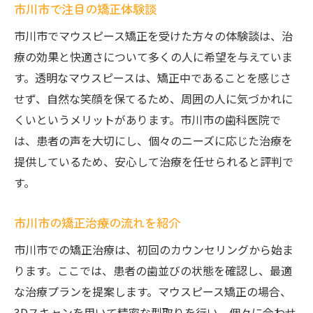
市川市で注目の矯正体験談
市川市でマウスピース矯正を受けた方々の体験談は、治
療の効果と快適さについて多くの人に希望を与えていま
す。透明なマウスピースは、矯正中であることを感じさ
せず、自然な笑顔を保てるため、周囲の人に気づかれに
くいというメリットがあります。市川市の歯科医院で
は、患者の声を大切にし、個々のニーズに応じた治療を
提供しているため、安心して治療を任せられると評判で
す。
市川市の矯正治療の流れを紹介
市川市での矯正治療は、初回のカウンセリングから始ま
ります。ここでは、患者の歯並びの状態を確認し、最適
な治療プランを提案します。マウスピース矯正の場合、
3Dスキャンを用いて精密な型取りを行い、個々に合わせ