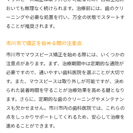
おいても無理なく続けられます。治療前には、歯のクリ
ーニングや必要な処置を行い、万全の状態でスタートす
ることが推奨されます。
市川市で矯正を始める際の注意点
市川市でマウスピース矯正を始める際には、いくつかの
注意点があります。まず、治療期間中は定期的な通院が
必要ですので、通いやすい歯科医院を選ぶことが大切で
す。また、マウスピースは取り外しが可能ですが、決め
られた装着時間を守ることが治療効果を高める鍵となり
ます。さらに、定期的な歯のクリーニングやメンテナン
スも欠かせません。市川市内の歯科医院では、これらの
点をしっかりサポートしてくれるため、安心して治療を
進めることができます。