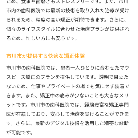
ため、食事や歯磨きもストレスフリーです。また、市川
市内の歯科医院では最新の技術を取り入れた治療が受け
られるため、精度の高い矯正が期待できます。さらに、
個々のライフスタイルに合わせた治療プランが提供され
るため、忙しい方にも安心です。
市川市が提供する快適な矯正体験
市川市の歯科医院では、患者一人ひとりに合わせたマウ
スピース矯正のプランを提供しています。透明で目立た
ないため、仕事やプライベートの場でも気にせず装着で
きます。また、矯正中の痛みが少ないことも大きなメリ
ットです。市川市の歯科医院では、経験豊富な矯正専門
医が在籍しており、安心して治療を受けることができま
す。さらに、最新のデジタル技術を活用した精密な診断
が可能です。