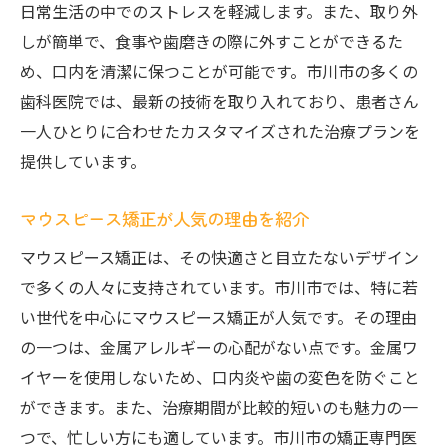
日常生活の中でのストレスを軽減します。また、取り外
千葉県市川市で快適なマウスピース矯正を
しが簡単で、食事や歯磨きの際に外すことができるた
市川市での快適な矯正治療を探る
め、口内を清潔に保つことが可能です。市川市の多くの
市川市が提供する快適な矯正体験
歯科医院では、最新の技術を取り入れており、患者さん
快適さを重視した市川市の矯正
一人ひとりに合わせたカスタマイズされた治療プランを
提供しています。
市川市で味わう快適なマウスピース
市川市での矯正治療の快適性
マウスピース矯正が人気の理由を紹介
市川市の快適な矯正治療の特徴
マウスピース矯正は、その快適さと目立たないデザイン
市川でのマウスピース矯正のメリットを紹介
で多くの人々に支持されています。市川市では、特に若
市川市での矯正のメリットとは
い世代を中心にマウスピース矯正が人気です。その理由
市川市が提供する矯正の利点
の一つは、金属アレルギーの心配がない点です。金属ワ
市川市で選ばれる矯正の魅力
イヤーを使用しないため、口内炎や歯の変色を防ぐこと
市川市の矯正治療の特長を解説
ができます。また、治療期間が比較的短いのも魅力の一
市川市での矯正が選ばれる理由
つで、忙しい方にも適しています。市川市の矯正専門医