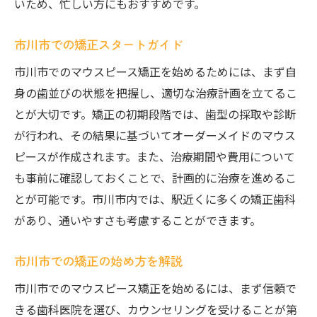
いため、忙しい方にもおすすめです。
市川市での矯正スタートガイド
市川市でのマウスピース矯正を始めるためには、まず自
身の歯並びの状態を把握し、適切な治療計画を立てるこ
とが大切です。矯正の初期段階では、歯型の採取や診断
が行われ、その結果に基づいてオーダーメイドのマウス
ピースが作成されます。また、治療期間や費用について
も事前に確認しておくことで、計画的に治療を進めるこ
とが可能です。市川市内では、駅近くに多くの矯正歯科
があり、通いやすさも考慮することができます。
市川市での矯正の始め方を解説
市川市でのマウスピース矯正を始めるには、まず信頼で
きる歯科医院を選び、カウンセリングを受けることが第