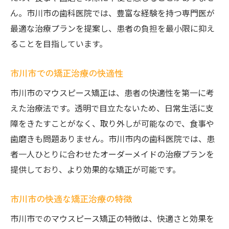
ん。市川市の歯科医院では、豊富な経験を持つ専門医が
最適な治療プランを提案し、患者の負担を最小限に抑え
ることを目指しています。
市川市での矯正治療の快適性
市川市のマウスピース矯正は、患者の快適性を第一に考
えた治療法です。透明で目立たないため、日常生活に支
障をきたすことがなく、取り外しが可能なので、食事や
歯磨きも問題ありません。市川市内の歯科医院では、患
者一人ひとりに合わせたオーダーメイドの治療プランを
提供しており、より効果的な矯正が可能です。
市川市の快適な矯正治療の特徴
市川市でのマウスピース矯正の特徴は、快適さと効果を