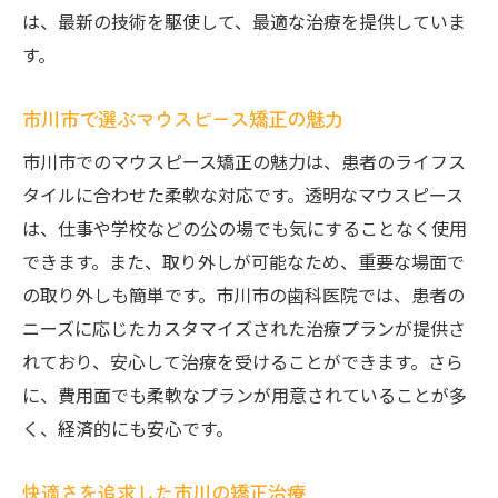
は、最新の技術を駆使して、最適な治療を提供していま
市川市の矯正治療のメリット探訪
す。
透明なマウスピース矯正が人気の理由
市川市で透明矯正が選ばれる理由
市川市で選ぶマウスピース矯正の魅力
透明マウスピースの人気の秘密
市川市でのマウスピース矯正の魅力は、患者のライフス
市川市の透明矯正が人気の理由
タイルに合わせた柔軟な対応です。透明なマウスピース
透明マウスピースの魅力を解説
は、仕事や学校などの公の場でも気にすることなく使用
市川市で透明矯正が注目される理由
できます。また、取り外しが可能なため、重要な場面で
透明矯正がもたらす安心感とは
の取り外しも簡単です。市川市の歯科医院では、患者の
市川市で始めるマウスピース矯正のポイント
ニーズに応じたカスタマイズされた治療プランが提供さ
れており、安心して治療を受けることができます。さら
市川市で矯正を始める際のポイント
に、費用面でも柔軟なプランが用意されていることが多
市川市での矯正スタートガイド
く、経済的にも安心です。
市川市での矯正の始め方を解説
市川市での矯正を始めるための準備
快適さを追求した市川の矯正治療