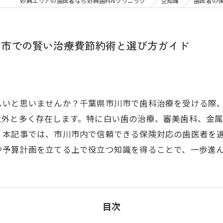
大人の矯正
子ども
妙典エリアの歯医者なら妙典歯科Nクリニック
豆知識
歯医者の
顎関節症
メタル
川市での賢い治療費節約術と選び方ガイド
しいと思いませんか？千葉県市川市で歯科治療を受ける際
意外と多く存在します。特に白い歯の治療、審美歯科、金
。本記事では、市川市内で信頼できる保険対応の歯医者を
や予算計画を立てる上で役立つ知識を得ることで、一歩進
目次