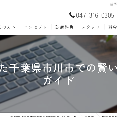
歯
047-316-0305
ての方へ
コンセプト
診療科目
スタッフ
料
むし歯治療
予防歯
材料
小児歯科
入れ歯(
自費
た千葉県市川市での賢
口腔外科
歯周病
ガイド
ホワイトニング
歯科検
審美歯科
根管治
知覚過敏
親知ら