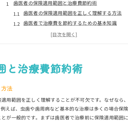
歯医者の保険適用範囲と治療費節約術
歯医者の保険適用範囲を正しく理解する方法
歯医者で治療費を節約するための基本知識
市川市の歯医者選びと保険適用のコツ
歯医者の保険自己負担額を抑える工夫
白い歯治療の保険適用条件を知ろう
歯医者の費用内訳と節約ポイント解説
囲と治療費節約術
市川市で歯医者の保険を上手に使う方法
市川市で歯医者保険を最大限活用するコツ
る方法
歯医者の保険適用治療を上手に選ぶ方法
険適用範囲を正しく理解することが不可欠です。なぜなら
市川市の歯医者で保険を使う際の注意点
。例えば、虫歯や歯周病など基本的な治療は多くの場合保
歯医者の保険利用で費用を無駄なく節約
ことが一般的です。まずは歯医者で治療前に保険適用範囲
ネット予約で市川市の歯医者保険活用術