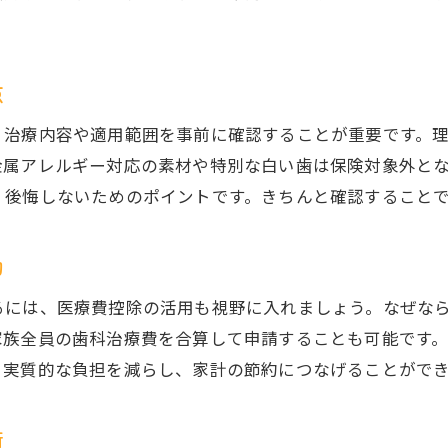
保険適用の白い歯治療デメリット総まとめ
白い歯治療の保険範囲と注意事項
歯医者の保険白い歯治療と費用の関係
点
市川市で白い歯治療保険活用のコツ
、治療内容や適用範囲を事前に確認することが重要です。
銀歯から白い歯へ保険で変更する注意点
金属アレルギー対応の素材や特別な白い歯は保険対象外と
、後悔しないためのポイントです。きちんと確認すること
約
るには、医療費控除の活用も視野に入れましょう。なぜな
家族全員の歯科治療費を合算して申請することも可能です
、実質的な負担を減らし、家計の節約につなげることがで
術