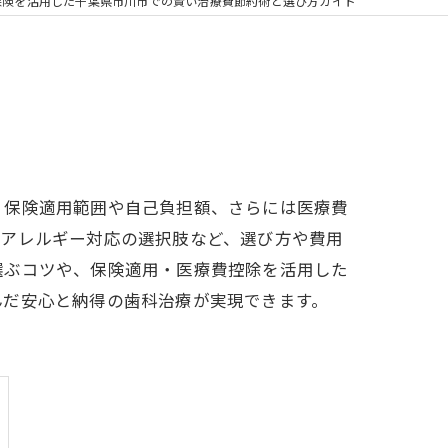
の矯正
保険を活用した千葉県市川市での賢い治療費節約術と選び方ガイド
フリー
、保険適用範囲や自己負担額、さらには医療費
属アレルギー対応の選択肢など、選び方や費用
選ぶコツや、保険適用・医療費控除を活用した
んだ安心と納得の歯科治療が実現できます。