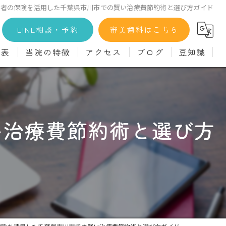
医者の保険を活用した千葉県市川市での賢い治療費節約術と選び方ガイド
LINE相談・予約
審美歯科はこちら
金表
当院の特徴
アクセス
ブログ
豆知識
科
詳細
マウスピース矯正
義歯)
診療料金
インプラント
い治療費節約術と選び方
治療
セラミック
診
クリーニング
療
駅近
ず
施設基準