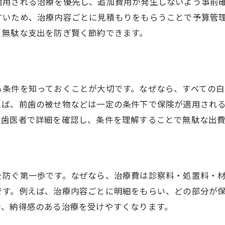
適用される治療を優先し、追加費用が発生しないよう事前
保険と医療費控除を併用する最適な方法
すいため、治療内容ごとに見積もりをもらうことで予算管
控除に役立つ歯医者の費用内訳の把握法
、無駄な支出を防ぎ賢く節約できます。
保険で賢く歯医者を選ぶポイント解説
歯医者選びで保険適用を重視する理由
口コミで見る歯医者保険対応の選び方
る条件を知っておくことが大切です。なぜなら、すべての
保険対応歯医者の診療内容を比較検討
えば、前歯の被せ物などは一定の条件下で保険が適用され
市川市の歯医者ネット予約で賢く選択
に歯医者で詳細を確認し、条件を理解することで無駄な出費
歯医者の保険対応と担当制のメリット
保険で選ぶ歯医者の費用対効果を分析
治療費の自己負担を抑える歯医者活用法
を防ぐ第一歩です。なぜなら、治療費は診察料・処置料・
歯医者の自己負担を減らす保険活用術
です。例えば、治療内容ごとに明細をもらい、どの部分が
保険適用で治療費を賢く抑える秘訣
で、納得感のある治療を受けやすくなります。
歯医者の保険診療で無駄な費用を省く