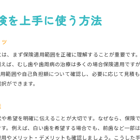
市川市で賢い歯医者費用計画を立てる
険を上手に使う方法
白い歯治療と保険で費用対効果を高める
治療項目別の歯医者保険利用方法解説
コツ
市川市の保険対応歯医者選び徹底ガイド
市川市の歯医者で保険重視の選び方
には、まず保険適用範囲を正確に理解することが重要です
例えば、むし歯や歯周病の治療は多くの場合保険適用です
口コミで探す市川市保険対応歯医者
適用範囲や自己負担額について確認し、必要に応じて見積も
ネット予約可能な市川市の歯医者一覧
選択ができます。
保険適用の審美歯科も選べる歯医者探し
アクセス重視で選ぶ市川市歯医者保険対応
法
市川市で信頼できる歯医者の保険利用法
状や希望を明確に伝えることが大切です。なぜなら、保険
白い歯治療の保険適用とデメリット解説
です。例えば、白い歯を希望する場合でも、前歯など一部は
歯医者で白い歯治療が保険適用となる条件
費用やメリット・デメリットも確認しましょう。こうした