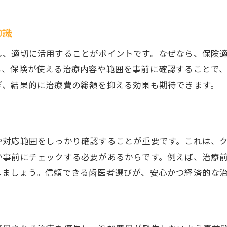
歯医者選びと保険適用のポイント比較
保険で受けられる白い歯治療のメリット
知識
歯医者で保険適用の白い歯治療を選ぶ利点
し、適切に活用することがポイントです。なぜなら、保険
白い歯治療の保険メリット徹底解説
し、保険が使える治療内容や範囲を事前に確認することで
歯医者の保険白い歯治療の満足度とは
ぎ、結果的に治療費の総額を抑える効果も期待できます。
市川市で保険白い歯治療を受ける方法
銀歯から保険で白い歯への変更の流れ
白い歯治療の保険デメリットもチェック
や対応範囲をしっかり確認することが重要です。これは、
歯医者の保険適用と医療費控除のコツ
か事前にチェックする必要があるからです。例えば、治療
歯医者の保険適用で医療費控除を活用
しましょう。信頼できる歯医者選びが、安心かつ経済的な
治療費10万円超で控除申請のポイント
医療費控除対象の歯医者費用まとめ
歯医者治療費の領収書管理が節税に直結