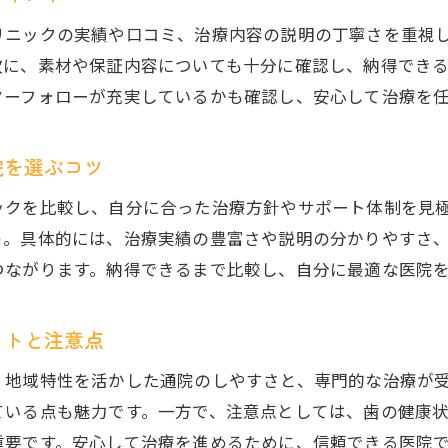
女性目線で見るセラミック矯正の魅力
リニックの実績や口コミ、治療内容の説明の丁寧さを重視
セラミック矯正で叶える自信あふれる笑顔
次に、素材や保証内容についても十分に確認し、納得でき
セラミック矯正の費用対効果を徹底解説
ターフォローが充実しているかも確認し、安心して治療を
セラミック矯正の費用相場と内容を比較
院を選ぶコツ
コストパフォーマンスで選ぶセラミック矯正
市川市の歯医者で費用と効果を賢く見極める
ックを比較し、自分に合った治療方針やサポート体制を見
セラミック矯正の料金体系と注意点を解説
う。具体的には、治療実績の豊富さや説明の分かりやすさ
つながります。納得できるまで比較し、自分に最適な医院
費用対効果を高めるセラミック矯正の選び方
セラミック矯正の投資価値を実体験から検証
ットと注意点
安心して受けたいセラミック矯正の選び方
セラミック矯正を安心して受けるための基準
、地域特性を活かした通院のしやすさと、専門的な治療が
信頼できる矯正歯科医院の見極め方
ている点も魅力です。一方で、注意点としては、歯の健康
重要です。安心して治療を進めるために、信頼できる医院
市川市で安心感のあるセラミック矯正を選ぶ