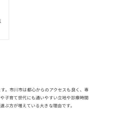
点
ツ
点
ます。市川市は都心からのアクセスも良く、専
人や子育て世代にも通いやすい立地や診療時間
を選ぶ方が増えている大きな理由です。