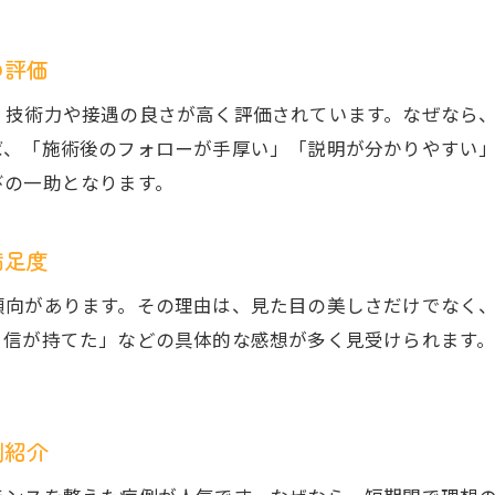
市川市で自分に最適な矯正方法を選ぶコツ
セラミック矯正のカウンセリング活用術
の評価
素材や治療方法で選ぶ自分に合う矯正法
、技術力や接遇の良さが高く評価されています。なぜなら
ライフスタイルに合わせたセラミック矯正選び
ば、「施術後のフォローが手厚い」「説明が分かりやすい
納得できるセラミック矯正を見つけるステップ
びの一助となります。
満足度
傾向があります。その理由は、見た目の美しさだけでなく
自信が持てた」などの具体的な感想が多く見受けられます
例紹介