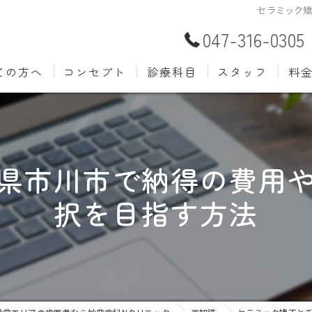
セラミック
047-316-0305
ての方へ
コンセプト
診療科目
スタッフ
料
むし歯治療
予防歯
材料
小児歯科
入れ歯(
自費
県市川市で納得の費用
口腔外科
歯周病
択を目指す方法
ホワイトニング
歯科検
審美歯科
根管治
知覚過敏
親知ら