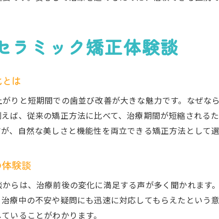
セラミック矯正の事前相談で確認すべき点
保証やアフターケアが充実した医院の特徴
セラミック矯正体験談
安心して相談できるセラミック矯正医院の選択肢
市川市で信頼できる矯正方法のポイント
化とは
市川市で信頼されるセラミック矯正の特徴
上がりと短期間での歯並び改善が大きな魅力です。なぜな
セラミック矯正の信頼度を左右する要素とは
例えば、従来の矯正方法に比べて、治療期間が短縮される
実績豊富な市川市の矯正歯科の選び方
方が、自然な美しさと機能性を両立できる矯正方法として
専門性と技術力で選ぶセラミック矯正医院
市川市の口コミで評判の矯正歯科をチェック
の体験談
信頼できるセラミック矯正の相談方法
談からは、治療前後の変化に満足する声が多く聞かれます
自分に合ったセラミック矯正を見極める方法
、治療中の不安や疑問にも迅速に対応してもらえたという
セラミック矯正が自分に合うか判断する基準
していることがわかります。