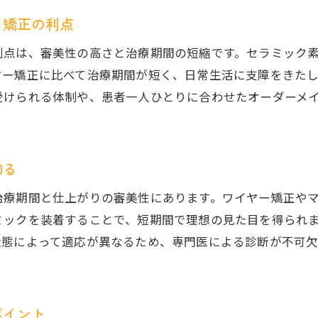
セラミック矯正の体験から学ぶ医院選びの基準
ク矯正の利点
セラミック矯正で短期間に美しい歯並びへ
利点は、審美性の高さと治療期間の短縮です。セラミック
短期間で実感できるセラミック矯正の効果
ヤー矯正に比べて治療期間が短く、日常生活に支障をきた
市川市で早く美しい歯並びを目指す方法
受けられる体制や、患者一人ひとりに合わせたオーダーメ
セラミック矯正は忙しい女性にもおすすめ
短期間治療が可能な市川市の矯正歯科事情
セラミック矯正で効率的に理想の歯並びへ
知る
セラミック矯正治療期間の目安と注意点
治療期間と仕上がりの審美性にあります。ワイヤー矯正や
女性に人気のセラミック矯正とは何か
ミックを装着することで、短期間で理想の見た目を得られ
セラミック矯正が女性に選ばれる理由とは
状態によって適応が異なるため、専門医による診断が不可
美意識の高い女性に最適なセラミック矯正
市川市で女性支持の高い矯正歯科の特徴
セラミック矯正で実現する美しい口元づくり
ポイント