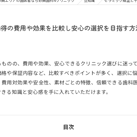
大人の矯正
子ども
妙典エリアの歯医者なら妙典歯科Nクリニック
豆知識
セラミック矯正と
顎関節症
メタル
納得の費用や効果を比較し安心の選択を目指す方
るものの、費用や効果、安心できるクリニック選びに迷っ
価格や保証内容など、比較すべきポイントが多く、選択に
、費用対効果や安全性、素材ごとの特徴、信頼できる歯科
できる知識と安心感を手に入れていただけます。
目次