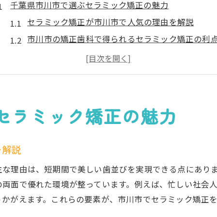
千葉県市川市で選ぶセラミック矯正の魅力
セラミック矯正が市川市で人気の理由を解説
市川市の矯正歯科で得られるセラミック矯正の利
セラミック矯正と他の矯正法の違いを知る
市川市でセラミック矯正を受ける際のポイント
セラミック矯正で市川市のおすすめ医院を選ぶコ
市川市でセラミック矯正を始めるメリットと注意
セラミック矯正の魅力
理想の笑顔を叶えるセラミック矯正体験談
セラミック矯正で叶う自然な笑顔の変化とは
を解説
市川市で実際に受けたセラミック矯正の体験談
主な理由は、短期間で美しい歯並びを実現できる点にあり
口コミでわかる市川のセラミック矯正の評価
の両面で優れた環境が整っています。例えば、忙しい社会
セラミック矯正体験者が語る治療後の満足度
うかがえます。これらの要素が、市川市でセラミック矯正
市川エリアで人気のセラミック矯正症例紹介