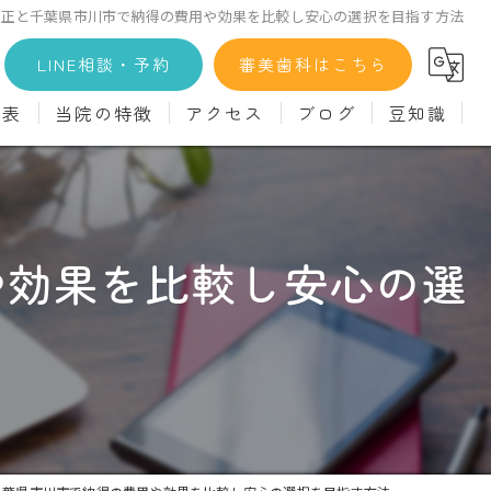
矯正と千葉県市川市で納得の費用や効果を比較し安心の選択を目指す方法
LINE相談・予約
審美歯科はこちら
金表
当院の特徴
アクセス
ブログ
豆知識
科
詳細
マウスピース矯正
義歯)
診療料金
インプラント
や効果を比較し安心の選
治療
セラミック
診
クリーニング
療
駅近
ず
施設基準