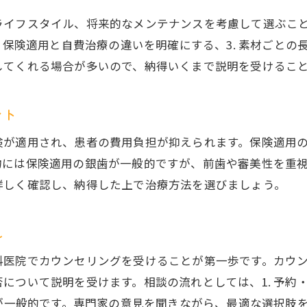
銀歯の詰め物を白くしたい人の注意点
イフスタイル、将来的なメンテナンスを考慮して選ぶことが
最新保険制度で銀歯を白くするポイント総まとめ
. 保険適用と自費治療の違いを明確にする、3. 素材ごと
市川市で銀歯治療を選ぶ際のチェックポイント
してくれる場合が多いので、納得いくまで説明を受けるこ
銀歯の詰め物で重視したい医院選びの基準
ント
市川市で信頼できる歯科医院の選び方
銀歯の詰め物治療で評判のクリニックの特徴
険が適用され、患者の費用負担が抑えられます。保険適用
銀歯の詰め物の相談先と口コミの活用法
物には保険適用の銀歯が一般的ですが、前歯や審美性を重
詳しく確認し、納得した上で治療方法を選びましょう。
市川市で銀歯の詰め物相談時のチェックリスト
銀歯の詰め物を受ける前の確認ポイント
れ
自費診療と保険適用の費用比較から考える治療法
銀歯の詰め物の費用を保険と自費で比較
科医院でカウンセリングを受けることが第一歩です。カウ
自費診療の銀歯と保険適用の違いを解説
ついて説明を受けます。相談の流れとしては、1. 予約・来院
プが一般的です。専門家の意見を聞きながら、最適な選択肢
銀歯の詰め物で費用対効果を考えるポイント