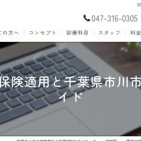
047-316-0305
ての方へ
コンセプト
診療科目
スタッフ
料
むし歯治療
予防歯
材料
小児歯科
入れ歯(
自費
保険適用と千葉県市川
口腔外科
歯周病
イド
ホワイトニング
歯科検
審美歯科
根管治
知覚過敏
親知ら