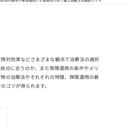
の矯正
詰め物の費用や保険適用と千葉県市川市で選ぶ治療方法徹底ガイド
フリー
費用対効果などさまざまな観点で治療法の選択
が自分に合うのか、また保険適用の条件やメリ
め物の治療法やそれぞれの特徴、保険適用の最
びのコツが得られます。