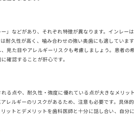
保険適用の銀歯治療の注意点と落とし穴
詰め物の寿命や交換時期を知るための基礎知識
銀歯の詰め物は何年持つのか実際の目安
レー」などがあり、それぞれ特徴が異なります。インレー
銀歯の詰め物の寿命と交換サインを解説
材は耐久性が高く、噛み合わせの強い奥歯にも適していま
銀歯の詰め物が外れた時の対処法と注意点
し、見た目やアレルギーリスクも考慮しましょう。患者の
詰め物の寿命を延ばすためのケア方法
前に確認することが肝心です。
銀歯の詰め物の不具合を見逃さないチェック法
銀歯の詰め物交換時に知っておきたい費用感
銀歯を白くしたい人が知るべき保険の最新事情
される点や、耐久性・強度に優れている点が大きなメリッ
銀歯を白くしたい場合の保険適用範囲とは
属アレルギーのリスクがあるため、注意も必要です。具体
保険適用の白い詰め物の選択肢と条件
メリットとデメリットを歯科医師と十分に話し合い、自分
銀歯から白い歯へ保険適用で切り替える方法
保険適用の白い歯のメリットとデメリット解説
ツ