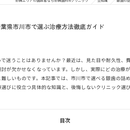
大人の矯正
子ども
妙典エリアの歯医者なら妙典歯科Nクリニック
豆知識
銀歯の
顎関節症
メタル
千葉県市川市で選ぶ治療方法徹底ガイド
いで迷うことはありませんか？最近は、見た目や耐久性、
検討が欠かせなくなっています。しかし、実際にどの治療
と難しいものです。本記事では、市川市で選べる銀歯の詰
療選びに役立つ具体的な知識と、後悔しないクリニック選
目次