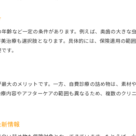
銀歯の詰め物で大切な費用と保険の知識
銀歯の詰め物で失敗しない審美治療選び
方
銀歯の詰め物選びで重視したい体験談と口コミ
の年齢など一定の条件があります。例えば、奥歯の大きな
銀歯の詰め物に関するよくある質問と解説
審美治療も選択肢となります。具体的には、保険適用の範
銀歯の詰め物で納得できる治療法を見つける
要です。
が最大のメリットです。一方、自費診療の詰め物は、素材
治療内容やアフターケアの範囲も異なるため、複数のクリ
最新情報