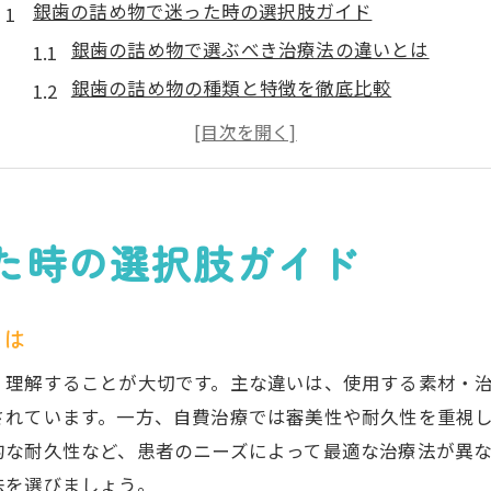
銀歯の詰め物で迷った時の選択肢ガイド
銀歯の詰め物で選ぶべき治療法の違いとは
銀歯の詰め物の種類と特徴を徹底比較
銀歯の詰め物にするメリットと注意点
銀歯の詰め物で後悔しない選び方のコツ
銀歯の詰め物を選ぶ際の保険適用ポイント
銀歯の詰め物で迷った時の相談先と流れ
た時の選択肢ガイド
保険適用で銀歯はどう変わるのか徹底解説
銀歯の詰め物はどこまで保険適用されるか
とは
保険適用で選べる銀歯と白い詰め物の違い
く理解することが大切です。主な違いは、使用する素材・
銀歯の保険適用条件と審美治療の選び方
されています。一方、自費治療では審美性や耐久性を重視
保険適用の銀歯と自費診療の費用比較
的な耐久性など、患者のニーズによって最適な治療法が異
銀歯の詰め物で知っておきたい保険の最新情報
法を選びましょう。