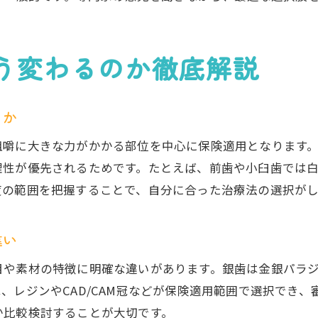
銀歯の詰め物費用を抑えるための選択肢
保険適用外の白い歯治療との費用比較
う変わるのか徹底解説
銀歯の詰め物治療で後悔しない費用選び
銀歯の詰め物を選ぶ際に重視したいメリットと注意点
るか
銀歯の詰め物を選ぶメリットを徹底解説
咀嚼に大きな力がかかる部位を中心に保険適用となります
銀歯の詰め物の注意点とデメリットまとめ
理性が優先されるためです。たとえば、前歯や小臼歯では
銀歯と白い詰め物の違いを知って選択
度の範囲を把握することで、自分に合った治療法の選択が
銀歯の詰め物でよくあるトラブルを防ぐ方法
銀歯の詰め物の素材別メリットと特徴
違い
銀歯の詰め物選びで失敗しないための工夫
目や素材の特徴に明確な違いがあります。銀歯は金銀パラ
この一記事で分かる銀歯詰め物のすべてと賢い選び方
、レジンやCAD/CAM冠などが保険適用範囲で選択でき
銀歯の詰め物に後悔しない選び方総まとめ
か比較検討することが大切です。