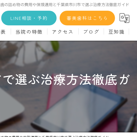
銀歯の詰め物の費用や保険適用と千葉県市川市で選ぶ治療方法徹底ガイド
LINE相談・予約
審美歯科はこちら
金表
当院の特徴
アクセス
ブログ
豆知識
科
詳細
マウスピース矯正
義歯)
診療料金
インプラント
市で選ぶ治療方法徹底ガ
治療
セラミック
診
クリーニング
療
駅近
ず
施設基準