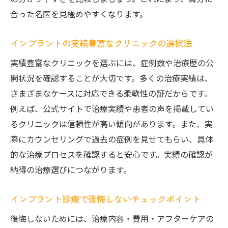
報
合った名医を見極めやすくなります。
市川市で注目されるインプラント治療の特徴
インプラントの実績豊富なクリニックの選択法
市川市のインプラント治療で選ばれる理由
実績豊富なクリニックを選ぶには、症例数や治療歴の公
インプラント最新技術が市川市で注目され
開状況を確認することが大切です。多くの治療実績は、
る訳
さまざまなケースに対応できる柔軟性の証だからです。
地域で支持されるインプラント医院の特徴
例えば、公式サイトで治療実績や患者の声を掲載してい
市川市のインプラント治療と他地域の違い
るクリニックは信頼性が高い傾向があります。また、実
インプラント治療の進化と市川市の動向
際にカウンセリングで過去の症例を見せてもらい、具体
市川市で安心できるインプラントのポイン
的な治療プロセスを確認すると安心です。実績の確認が
ト
納得の治療選びにつながります。
費用負担を抑えるインプラントのコツとは
インプラント治療費を抑える具体的な方法
インプラント診療で後悔しないチェックポイント
分割払いやローンでインプラント費用対策
後悔しないためには、治療内容・費用・アフターケアの