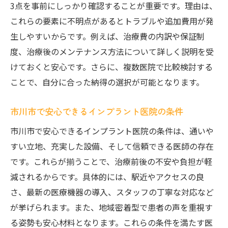
医療費控除を活用してインプラント節約
3点を事前にしっかり確認することが重要です。理由は、
これらの要素に不明点があるとトラブルや追加費用が発
追加費用の有無をしっかり確認するポイン
生しやすいからです。例えば、治療費の内訳や保証制
ト
度、治療後のメンテナンス方法について詳しく説明を受
インプラント費用負担軽減の相談先とは
けておくと安心です。さらに、複数医院で比較検討する
賢く選ぶインプラント医院で費用負担減
ことで、自分に合った納得の選択が可能となります。
インプラント治療後も安心なクリニック選び
インプラント治療後のアフターケアの重要
市川市で安心できるインプラント医院の条件
性
市川市で安心できるインプラント医院の条件は、通いや
治療後も安心できるインプラント医院の特
すい立地、充実した設備、そして信頼できる医師の存在
徴
です。これらが揃うことで、治療前後の不安や負担が軽
定期メンテナンスでインプラント長持ちの
減されるからです。具体的には、駅近やアクセスの良
コツ
さ、最新の医療機器の導入、スタッフの丁寧な対応など
インプラント治療後サポート体制を比較
が挙げられます。また、地域密着型で患者の声を重視す
安心して通えるインプラントクリニックの
る姿勢も安心材料となります。これらの条件を満たす医