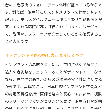
評判を参考にしたインプラント名医の探し
合い、治療後のフォローアップ体制が整っているからで
方
す。例えば、治療前にリスクやメリットをわかりやすく
信頼できるインプラント医院のチェック基
説明し、生活スタイルや口腔環境に合わせた選択肢を提
準
案してくれる医院が高く評価されています。したがっ
て、説明やアフターケアが充実しているかを確認するこ
インプラント治療で安心できる歯科医選択
とが大切です。
法
口コミから探るインプラントの評判と実体験
インプラント名医の探し方と見分けるコツ
インプラント評判を口コミで見極める方法
インプラントの名医を探すには、専門資格や所属学会、
市川市のインプラント口コミ活用術とは
過去の症例数をチェックすることがポイントです。なぜ
実際の体験談から学ぶインプラント選び方
なら、専門性の高さが治療の成功率や安全性に直結する
評判の良いインプラント医院の共通点
からです。具体的には、日本口腔インプラント学会など
信頼できるインプラント歯医者の口コミ分
の認定医資格を持つ医師を選ぶと安心です。また、複数
析
のクリニックでカウンセリングを受け、治療方針や説明
悪い口コミに惑わされないインプラント情
の分かりやすさを比較しましょう。これにより、自分に