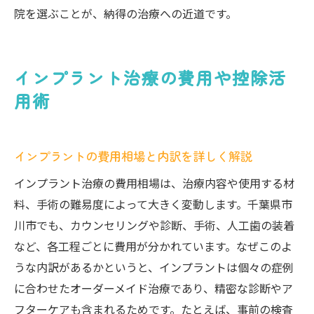
条件
院を選ぶことが、納得の治療への近道です。
治療後のトラブル相談もできる医院選び
このエリアで後悔しないインプラント治療法
インプラント治療の費用や控除活
後悔しないインプラント治療の選び方とは
用術
インプラント治療前に知るべき注意点まと
め
治療方針と費用明細の確認はなぜ大切か
インプラントの費用相場と内訳を詳しく解説
アフターケアと保証内容で選ぶポイント
インプラント治療の費用相場は、治療内容や使用する材
納得できるインプラント治療プランの作り
料、手術の難易度によって大きく変動します。千葉県市
方
川市でも、カウンセリングや診断、手術、人工歯の装着
市川市で満足度の高いインプラント治療の
など、各工程ごとに費用が分かれています。なぜこのよ
秘訣
うな内訳があるかというと、インプラントは個々の症例
に合わせたオーダーメイド治療であり、精密な診断やア
フターケアも含まれるためです。たとえば、事前の検査