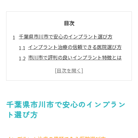
目次
千葉県市川市で安心のインプラント選び方
インプラント治療の信頼できる医院選び方
市川市で評判の良いインプラント特徴とは
インプラント名医の探し方と見分けるコツ
インプラントの実績豊富なクリニックの選
択法
インプラント診療で後悔しないチェックポ
千葉県市川市で安心のインプラン
イント
ト選び方
市川市で安心できるインプラント医院の条
件
インプラント治療の費用や控除活用術