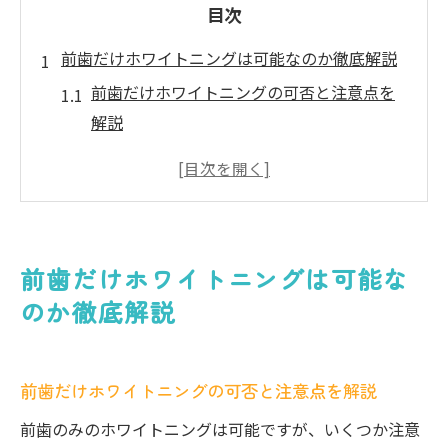
目次
前歯だけホワイトニングは可能なのか徹底解説
前歯だけホワイトニングの可否と注意点を
解説
前歯のホワイトニング最新の施術方法と選
び方
ホワイトニングカフェとの違いと前歯特化
の効果
前歯だけホワイトニングは可能な
前歯ホワイトニングの口コミから得られる
のか徹底解説
実体験
前歯のホワイトニングで知っておきたい安
全性
前歯だけホワイトニングの可否と注意点を解説
本八幡エリアで前歯ホワイトニングを考え
前歯のみのホワイトニングは可能ですが、いくつか注意
る際のポイント