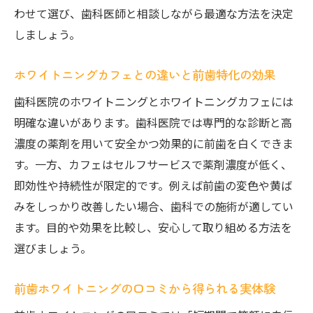
訳
わせて選び、歯科医師と相談しながら最適な方法を決定
前歯のホワイトニングで効果が出る回数の
しましょう。
目安
ホワイトニング安い店舗での注意点と選び
ホワイトニングカフェとの違いと前歯特化の効果
方
歯科医院のホワイトニングとホワイトニングカフェには
前歯ホワイトニングの費用対効果を徹底検
明確な違いがあります。歯科医院では専門的な診断と高
証
濃度の薬剤を用いて安全かつ効果的に前歯を白くできま
ホワイトニングカフェは本当に効果ないの
す。一方、カフェはセルフサービスで薬剤濃度が低く、
か実際を解説
即効性や持続性が限定的です。例えば前歯の変色や黄ば
市川で前歯のホワイトニング体験者のリア
みをしっかり改善したい場合、歯科での施術が適してい
ルな声
ます。目的や効果を比較し、安心して取り組める方法を
選びましょう。
前歯ホワイトニングが保険適用になる条件
前歯ホワイトニングの保険適用条件と注意
前歯ホワイトニングの口コミから得られる実体験
点