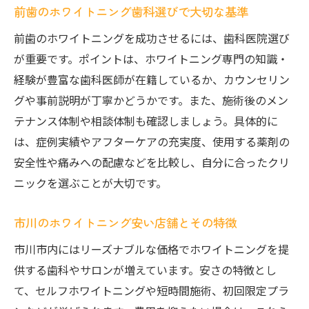
とは
前歯のホワイトニング歯科選びで大切な基準
市川で効果的に前歯の白さを維持するコツ
前歯のホワイトニングを成功させるには、歯科医院選び
定期的なメンテナンスで前歯の白さを守る
が重要です。ポイントは、ホワイトニング専門の知識・
経験が豊富な歯科医師が在籍しているか、カウンセリン
自宅ケアで前歯の白さを持続する方法
グや事前説明が丁寧かどうかです。また、施術後のメン
前歯のホワイトニング後に自宅でできるケ
テナンス体制や相談体制も確認しましょう。具体的に
ア方法
は、症例実績やアフターケアの充実度、使用する薬剤の
毎日できる前歯の白さ維持習慣のポイント
安全性や痛みへの配慮などを比較し、自分に合ったクリ
セルフホワイトニングで前歯を美しく保つ
ニックを選ぶことが大切です。
秘訣
前歯のケアでホワイトニング効果を持続さ
市川のホワイトニング安い店舗とその特徴
せるコツ
市川市内にはリーズナブルな価格でホワイトニングを提
口コミで話題の前歯自宅ケア実践法を紹介
供する歯科やサロンが増えています。安さの特徴とし
市川で手軽にできる前歯ホワイトニングケ
て、セルフホワイトニングや短時間施術、初回限定プラ
ア