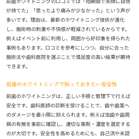
前歯ホワイトニングの口コミでは「短期間で笑顔に自信
前歯のホワイトニングが保険外となる理由
が持てた」「思ったより痛みが少なかった」という声が
とは
多いです。理由は、最新のホワイトニング技術が進化
保険適用と自由診療の違いを前歯で比較解
し、施術時の刺激や不快感が軽減されているからです。
説
例えばイベント前に利用し、周囲から好印象を得られた
市川市で保険適用の前歯施術を受けるため
事例もあります。口コミを参考にしつつ、自分に合った
の流れ
施術法や歯科医院を選ぶことで満足度の高い結果が期待
前歯ホワイトニング費用と保険の関係を詳
できます。
しく知る
保険適用外でも前歯ホワイトニングが人気
前歯のホワイトニングで知っておきたい安全性
の理由
前歯のホワイトニングは、正しい手順と管理下で行えば
短期間で理想の白さを叶える秘訣を紹介
安全です。歯科医師の診断を受けることで、歯や歯茎へ
前歯を短期間で白くするための効果的な方
のダメージを最小限に抑えられます。例えば虫歯や歯周
法
病の有無を事前に確認し、適切な薬剤・濃度を選定する
前歯ホワイトニングの即効性を高めるコツ
のが大切です。安全性を高めるためにも、自己流や未認