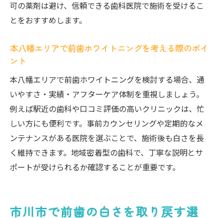
とは
可の薬剤は避け、信頼できる歯科医院で施術を受けるこ
デュアルホワイトニングで前歯の白さを実
とをおすすめします。
感
本八幡エリアで前歯ホワイトニングを考える際のポイ
短期間で白さを実現した前歯体験談を紹介
ント
前歯ホワイトニング効果を最大限に引き出
本八幡エリアで前歯ホワイトニングを検討する場合、通
すポイント
いやすさ・実績・アフターケア体制を重視しましょう。
市川で短期間ホワイトニングを成功させる
例えば駅近の歯科や口コミ評価の高いクリニックは、忙
秘訣
しい方にも便利です。事前カウンセリングや定期的なメ
オフィスとホームの違いを徹底比較
ンテナンスがある医院を選ぶことで、施術後も白さを長
前歯ホワイトニングのオフィスとホームの
く維持できます。地域密着型の歯科で、丁寧な説明とサ
違い
ポートが受けられるか確認することが重要です。
前歯を白くする施術法の選び方と特徴比較
オフィスホワイトニングのメリットと注意
点を解説
市川市で前歯の白さを取り戻す選