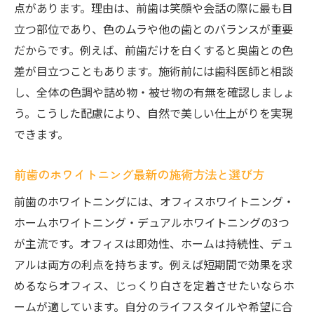
点があります。理由は、前歯は笑顔や会話の際に最も目
市川市で前歯の白さを取り戻す選択肢とは
立つ部位であり、色のムラや他の歯とのバランスが重要
市川市で選べる前歯ホワイトニングの方法
だからです。例えば、前歯だけを白くすると奥歯との色
とは
差が目立つこともあります。施術前には歯科医師と相談
前歯のホワイトニング歯科選びで大切な基
し、全体の色調や詰め物・被せ物の有無を確認しましょ
準
う。こうした配慮により、自然で美しい仕上がりを実現
市川のホワイトニング安い店舗とその特徴
できます。
ホワイトニングカフェと歯科医院の違いを
前歯のホワイトニング最新の施術方法と選び方
比較
前歯のホワイトニングには、オフィスホワイトニング・
口コミ評判から見る前歯ホワイトニングの
ホームホワイトニング・デュアルホワイトニングの3つ
選び方
が主流です。オフィスは即効性、ホームは持続性、デュ
市川で前歯の理想の白さを実現するコツ
アルは両方の利点を持ちます。例えば短期間で効果を求
ホワイトニング費用や効果のリアルを知る
めるならオフィス、じっくり白さを定着させたいならホ
前歯ホワイトニングの値段相場と費用の内
ームが適しています。自分のライフスタイルや希望に合