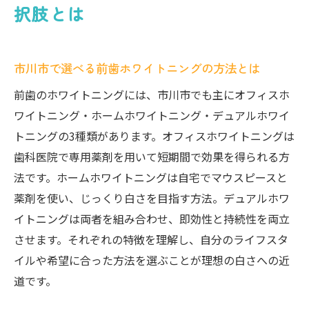
択肢とは
ホームホワイトニングで前歯を白く保つコ
ツ
前歯のホワイトニング効果と持続力の違い
市川市で選べる前歯ホワイトニングの方法とは
を知る
前歯のホワイトニングには、市川市でも主にオフィスホ
自分に合う前歯ホワイトニング法を見つけ
ワイトニング・ホームホワイトニング・デュアルホワイ
るポイント
トニングの3種類があります。オフィスホワイトニングは
ホワイトニング後の色戻りを防ぐコツ
歯科医院で専用薬剤を用いて短期間で効果を得られる方
前歯ホワイトニング後の色戻りを防止する
法です。ホームホワイトニングは自宅でマウスピースと
方法
薬剤を使い、じっくり白さを目指す方法。デュアルホワ
前歯の白さを長持ちさせる日常ケアの実践
イトニングは両者を組み合わせ、即効性と持続性を両立
法
させます。それぞれの特徴を理解し、自分のライフスタ
ホワイトニング後の食生活で気をつけるポ
イルや希望に合った方法を選ぶことが理想の白さへの近
イント
道です。
前歯ホワイトニングで色戻りしやすい原因