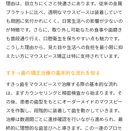
とは
理由は、目立ちにくさと快適さにあります。従来の金属
マウスピース矯正の目立ちにくさと快適性
ブラケットに比べ、透明なマウスピースは装着していて
すきっ歯治療におけるマウスピースの安全
も周囲に気付かれにくく、日常生活への影響が少ないの
性
が特徴です。さらに、取り外し可能なため食事や歯磨き
も普段通り行え、口腔衛生を保ちやすい点も魅力です。
通院頻度や治療期間もすきっ歯対策で重要
こうした理由から、見た目や生活への負担を最小限に抑
マウスピース矯正ですきっ歯を効率よく改
えたい方にマウスピース矯正は特に支持されています。
善
すきっ歯治療で実感する日常生活の変化
すきっ歯の矯正治療の基本的な流れを知る
市川市で選ぶすきっ歯矯正のポイント
すきっ歯をマウスピースで治療する際の基本的な流れ
市川市で評判の矯正歯科を選ぶポイント
は、まずカウンセリングと精密検査から始まります。そ
すきっ歯に強い矯正歯科の探し方と特徴
の後、患者の歯型をもとにオーダーメイドのマウスピー
口コミで分かるすきっ歯治療の満足度とは
スを作製し、段階的に装着して歯を動かしていきます。
市川市の矯正歯科で無料相談を活用しよう
治療は数週間ごとに進捗確認を行いながら進められ、最
アクセス便利な矯正歯科で通院負担を減ら
終的に理想的な歯並びへと導きます。この一連のプロセ