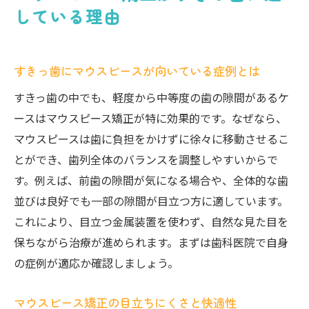
している理由
すきっ歯矯正後のフォローも重視して選択
すきっ歯を治したあとの変化と注意点まとめ
すきっ歯治療後に実感できる見た目の変化
すきっ歯にマウスピースが向いている症例とは
マウスピース矯正後の後戻りリスクと対策
すきっ歯の中でも、軽度から中等度の歯の隙間があるケ
すきっ歯を治したあとの生活で気をつけた
ースはマウスピース矯正が特に効果的です。なぜなら、
いこと
マウスピースは歯に負担をかけずに徐々に移動させるこ
治療後の口腔ケアがすきっ歯再発予防の鍵
とができ、歯列全体のバランスを調整しやすいからで
すきっ歯を治して得られる自信と笑顔
す。例えば、前歯の隙間が気になる場合や、全体的な歯
治療体験談から学ぶすきっ歯矯正後の注意
並びは良好でも一部の隙間が目立つ方に適しています。
点
これにより、目立つ金属装置を使わず、自然な見た目を
保ちながら治療が進められます。まずは歯科医院で自身
の症例が適応か確認しましょう。
マウスピース矯正の目立ちにくさと快適性