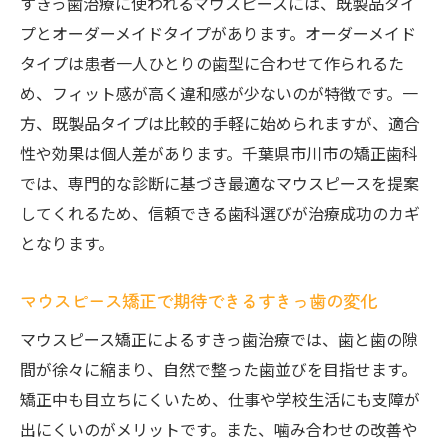
すきっ歯治療に使われるマウスピースには、既製品タイ
すきっ歯治療における費用と期間の目安を知る
プとオーダーメイドタイプがあります。オーダーメイド
すきっ歯マウスピース矯正の費用相場とは
タイプは患者一人ひとりの歯型に合わせて作られるた
め、フィット感が高く違和感が少ないのが特徴です。一
費用と効果で考えるすきっ歯矯正の選択肢
方、既製品タイプは比較的手軽に始められますが、適合
すきっ歯治療にかかる期間の目安を解説
性や効果は個人差があります。千葉県市川市の矯正歯科
マウスピース矯正の費用を抑えるポイント
では、専門的な診断に基づき最適なマウスピースを提案
すきっ歯治療の分割払いとサポート制度
してくれるため、信頼できる歯科選びが治療成功のカギ
費用や期間で後悔しないすきっ歯矯正計画
となります。
子どものすきっ歯にもマウスピース矯正が有効
な理由
マウスピース矯正で期待できるすきっ歯の変化
子どものすきっ歯にマウスピースが選ばれ
マウスピース矯正によるすきっ歯治療では、歯と歯の隙
る理由
間が徐々に縮まり、自然で整った歯並びを目指せます。
成長期のすきっ歯対策にマウスピースが最
矯正中も目立ちにくいため、仕事や学校生活にも支障が
適
出にくいのがメリットです。また、噛み合わせの改善や