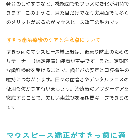
通いやすい市川市の子ども矯正歯科の特徴
発音のしやすさなど、機能面でもプラスの変化が期待で
きます。このように、見た目だけでなく実用面でも多く
子ども向けすきっ歯マウスピース治療の流
のメリットがあるのがマウスピース矯正の魅力です。
れ
家族で取り組む子どものすきっ歯矯正サポ
すきっ歯治療後のケアと注意点について
ート
すきっ歯のマウスピース矯正後は、後戻り防止のための
子どものすきっ歯治療後のケアと注意点
リテーナー（保定装置）装着が重要です。また、定期的
通院しやすい市川市の矯正歯科選びのコツ
な歯科検診を受けることで、歯並びの安定と口腔衛生の
通院しやすい市川市の矯正歯科の選び方
維持につながります。日々の歯磨きやデンタルフロスの
駅チカで便利なすきっ歯矯正歯科の特徴
使用も欠かさず行いましょう。治療後のアフターケアを
すきっ歯治療の口コミや評判を参考に探そ
徹底することで、美しい歯並びを長期間キープできるの
う
です。
オンライン相談対応の市川市矯正歯科が便
利
マウスピース矯正がすきっ歯に適
予約や通院頻度ですきっ歯治療を快適に