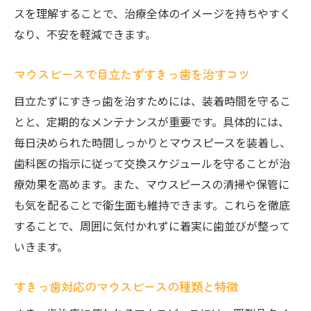
す
スを理解することで、治療全体のイメージを持ちやすく
なり、不安を軽減できます。
すきっ歯治療後のフォロー体制も比較しよ
う
マウスピースで目立たずすきっ歯を治すコツ
目立たず治すすきっ歯の最新マウスピース矯正
目立たずにすきっ歯を治すためには、装着時間を守るこ
最新マウスピース矯正で自然にすきっ歯改
とと、定期的なメンテナンスが重要です。具体的には、
善
毎日決められた時間しっかりとマウスピースを装着し、
透明マウスピースのすきっ歯治療メリット
歯科医の指示に従って交換スケジュールを守ることが治
目立たないすきっ歯矯正でストレスを減ら
療効果を高めます。また、マウスピースの清掃や保管に
す
も気を配ることで衛生面も維持できます。これらを徹底
マウスピース矯正のすきっ歯治療体験談紹
することで、周囲に気付かれずに着実に歯並びが整って
介
いきます。
すきっ歯対応の進化したマウスピース技術
最新矯正法で叶える美しいすきっ歯の仕上
すきっ歯対応のマウスピースの種類と特徴
がり