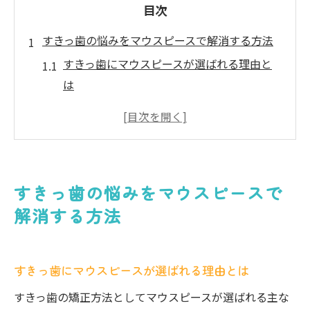
目次
すきっ歯の悩みをマウスピースで解消する方法
すきっ歯にマウスピースが選ばれる理由と
は
すきっ歯の矯正治療の基本的な流れを知る
マウスピースで目立たずすきっ歯を治すコ
ツ
すきっ歯対応のマウスピースの種類と特徴
すきっ歯の悩みをマウスピースで
マウスピース矯正で期待できるすきっ歯の
解消する方法
変化
すきっ歯治療後のケアと注意点について
マウスピース矯正がすきっ歯に適している理由
すきっ歯にマウスピースが選ばれる理由とは
すきっ歯にマウスピースが向いている症例
すきっ歯の矯正方法としてマウスピースが選ばれる主な