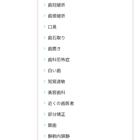
歯冠破折
歯根破折
口臭
歯石取り
歯磨き
歯科恐怖症
白い歯
知覚過敏
美容歯科
近くの歯医者
部分矯正
銀歯
静脈内鎮静