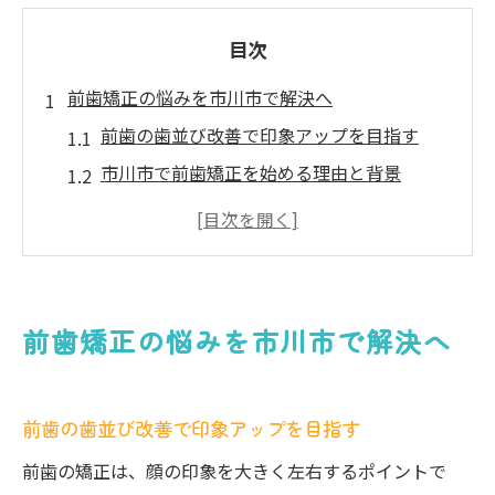
目次
前歯矯正の悩みを市川市で解決へ
前歯の歯並び改善で印象アップを目指す
市川市で前歯矯正を始める理由と背景
前歯矯正で叶う見た目と機能の変化とは
前歯の部分矯正が注目されるポイント
前歯矯正の相談先を市川市で選ぶコツ
矯正治療の種類と前歯の特徴に注目
前歯矯正の悩みを市川市で解決へ
前歯矯正で選べる治療方法の違いを解説
ワイヤーとマウスピースの前歯矯正比較
前歯の歯並び改善で印象アップを目指す
前歯の矯正装置に多い特徴と注意点とは
前歯の矯正は、顔の印象を大きく左右するポイントで
部分矯正と全体矯正の前歯への影響を知る