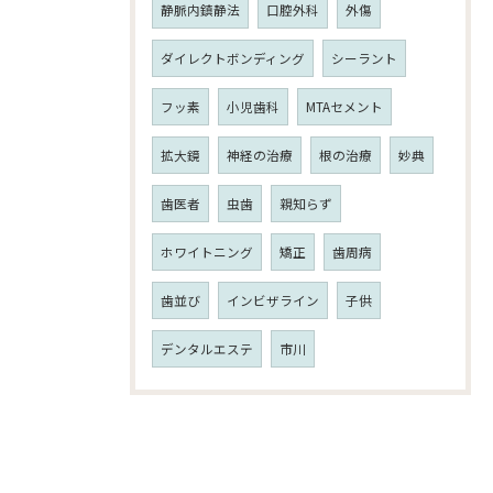
静脈内鎮静法
口腔外科
外傷
ダイレクトボンディング
シーラント
フッ素
小児歯科
MTAセメント
拡大鏡
神経の治療
根の治療
妙典
歯医者
虫歯
親知らず
ホワイトニング
矯正
歯周病
歯並び
インビザライン
子供
デンタルエステ
市川