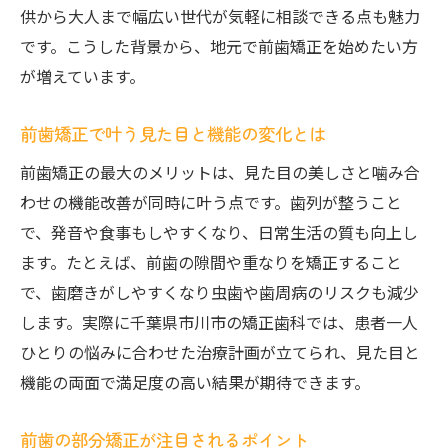
千葉県市川市で前歯矯正を始めるコツ
供から大人まで幅広い世代が気軽に相談できる点も魅力
前歯矯正のクリニック選びで重視すべき点
です。こうした背景から、地元で前歯矯正を始めたい方
が増えています。
市川市で前歯矯正を始める最適なタイミン
グ
前歯矯正で叶う見た目と機能の変化とは
前歯の矯正治療計画とカウンセリング活用
法
前歯矯正の最大のメリットは、見た目の美しさと噛み合
わせの機能改善が同時に叶う点です。歯列が整うこと
前歯矯正の費用相談で役立つチェックリス
で、発音や食事もしやすくなり、日常生活の質も向上し
ト
ます。たとえば、前歯の隙間や重なりを矯正すること
市川市で前歯矯正経験者の体験談を参考に
で、歯磨きがしやすくなり虫歯や歯周病のリスクも減少
目立ちにくい前歯矯正の方法とは何か
します。実際に千葉県市川市の矯正歯科では、患者一人
目立ちにくい前歯矯正の装置と選び方
ひとりの悩みに合わせた治療計画が立てられ、見た目と
マウスピース矯正で前歯を自然に整える
機能の両面で満足度の高い結果が期待できます。
前歯の裏側矯正に期待できる効果と注意点
前歯矯正で気になる見た目の不安を解消
前歯の部分矯正が注目されるポイント