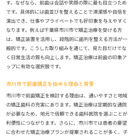
す。なぜなら、前歯は会話や笑顔の際に最も目立つため
前歯矯正で重視すべき治療期間の目安
です。具体的には歯並びを整えることで清潔感や自信を
前歯が気になる方へ市川市の選択肢
演出でき、仕事やプライベートでも好印象を与えやすく
前歯の悩みに合った矯正方法を選ぶコツ
なります。例えば千葉県市川市で矯正治療を受ける方
市川市で前歯矯正ができる医院の探し方
は、矯正装置を活用し、段階的に歯列を整える方法が一
前歯矯正の相談でチェックしたいポイント
般的です。こうした取り組みを通じて、見た目だけでな
前歯の部分矯正に強いクリニックの特徴
く日常生活の質も向上します。矯正治療は前歯の印象ア
ップに有効な選択肢です。
前歯矯正の口コミ活用術と注意すべき点
部分矯正なら前歯の歯並びも自然に
市川市で前歯矯正を始める理由と背景
部分矯正で前歯の見た目を効果的に改善
市川市で前歯矯正を検討する理由は、通いやすさと地域
前歯の部分矯正が人気の理由を徹底解説
の矯正歯科の充実にあります。矯正治療は定期的な通院
部分矯正の費用とメリットを前歯で比較
が必要なため、地元で信頼できる歯科医院を選ぶことが
前歯部分矯正の治療期間や違和感について
利便性につながります。さらに、市川市では患者の要望
前歯矯正の部分治療が適するケースとは
に合わせた矯正治療プランが提案されることが多く、子