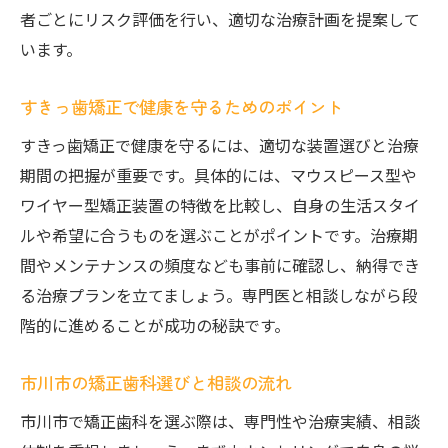
者ごとにリスク評価を行い、適切な治療計画を提案して
治療期間や調整費用の違いを比較検討
います。
市川市でお得にすきっ歯矯正するための方
法
すきっ歯矯正で健康を守るためのポイント
費用対効果を意識した矯正装置の選定術
すきっ歯矯正で健康を守るには、適切な装置選びと治療
すきっ歯矯正で失敗しないための費用確認
期間の把握が重要です。具体的には、マウスピース型や
保険適用の条件とすきっ歯矯正の実際
ワイヤー型矯正装置の特徴を比較し、自身の生活スタイ
すきっ歯矯正は保険適用できるのか解説
ルや希望に合うものを選ぶことがポイントです。治療期
保険適用となるすきっ歯治療の条件を確認
間やメンテナンスの頻度なども事前に確認し、納得でき
自費と保険の違いを知るすきっ歯矯正の選
る治療プランを立てましょう。専門医と相談しながら段
び方
階的に進めることが成功の秘訣です。
疾患認定時のすきっ歯矯正保険適用事例
市川市の矯正歯科選びと相談の流れ
保険と自費を比較した費用シミュレーショ
ン
市川市で矯正歯科を選ぶ際は、専門性や治療実績、相談