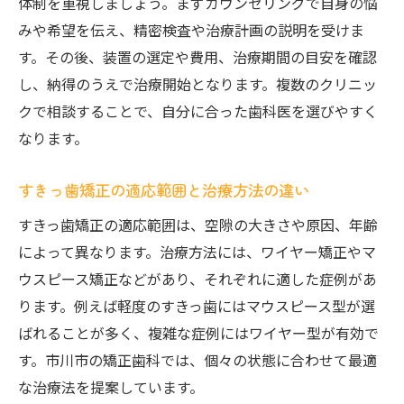
体制を重視しましょう。まずカウンセリングで自身の悩
痛みや見た目が気になる方への装置選択ポイン
みや希望を伝え、精密検査や治療計画の説明を受けま
ト
す。その後、装置の選定や費用、治療期間の目安を確認
すきっ歯矯正で痛みを抑える装置の選び方
し、納得のうえで治療開始となります。複数のクリニッ
目立ちにくい矯正装置で快適な治療を実現
クで相談することで、自分に合った歯科医を選びやすく
市川市で選べるマウスピース型すきっ歯矯
なります。
正
裏側矯正や透明装置のメリットと注意点
すきっ歯矯正の適応範囲と治療方法の違い
すきっ歯矯正の痛みや違和感の軽減方法
すきっ歯矯正の適応範囲は、空隙の大きさや原因、年齢
によって異なります。治療方法には、ワイヤー矯正やマ
ウスピース矯正などがあり、それぞれに適した症例があ
ります。例えば軽度のすきっ歯にはマウスピース型が選
ばれることが多く、複雑な症例にはワイヤー型が有効で
す。市川市の矯正歯科では、個々の状態に合わせて最適
な治療法を提案しています。