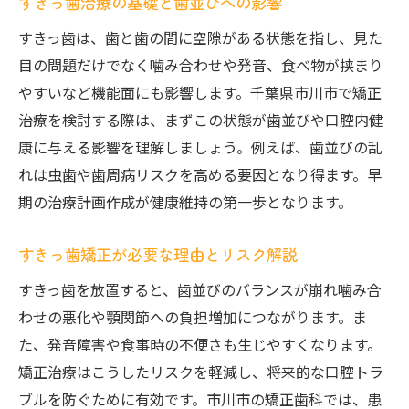
すきっ歯治療の基礎と歯並びへの影響
市川市の矯正歯科で受けられる最新治療法
すきっ歯治療の流れと期間の目安を知ろう
すきっ歯は、歯と歯の間に空隙がある状態を指し、見た
目の問題だけでなく噛み合わせや発音、食べ物が挟まり
矯正治療後のメンテナンスと歯並び維持法
やすいなど機能面にも影響します。千葉県市川市で矯正
市川市ですきっ歯矯正を検討する際の流れ
治療を検討する際は、まずこの状態が歯並びや口腔内健
市川市でのすきっ歯矯正相談から治療開始
康に与える影響を理解しましょう。例えば、歯並びの乱
まで
れは虫歯や歯周病リスクを高める要因となり得ます。早
診断や精密検査ですきっ歯の状態を確認
期の治療計画作成が健康維持の第一歩となります。
すきっ歯矯正治療の説明とカウンセリング
の重要性
すきっ歯矯正が必要な理由とリスク解説
治療計画の立案と装置選びの進め方
すきっ歯を放置すると、歯並びのバランスが崩れ噛み合
市川市の矯正歯科で通院頻度をチェック
わせの悪化や顎関節への負担増加につながります。ま
費用や期間の相場から考える矯正選びのコツ
た、発音障害や食事時の不便さも生じやすくなります。
すきっ歯矯正の費用相場と選び方のポイン
矯正治療はこうしたリスクを軽減し、将来的な口腔トラ
ト
ブルを防ぐために有効です。市川市の矯正歯科では、患