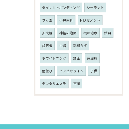
ダイレクトボンディング
シーラント
フッ素
小児歯科
MTAセメント
拡大鏡
神経の治療
根の治療
妙典
歯医者
虫歯
親知らず
ホワイトニング
矯正
歯周病
歯並び
インビザライン
子供
デンタルエステ
市川