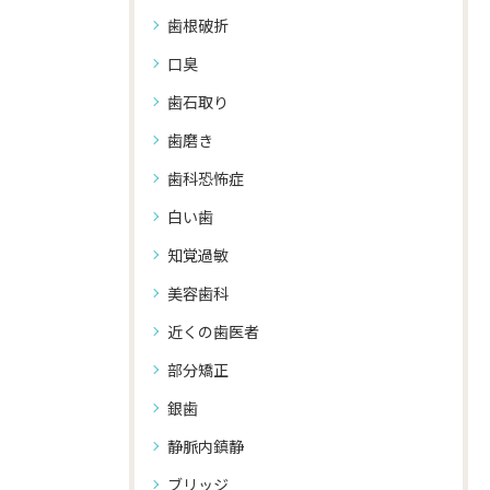
歯根破折
口臭
歯石取り
歯磨き
歯科恐怖症
白い歯
知覚過敏
美容歯科
近くの歯医者
部分矯正
銀歯
静脈内鎮静
ブリッジ