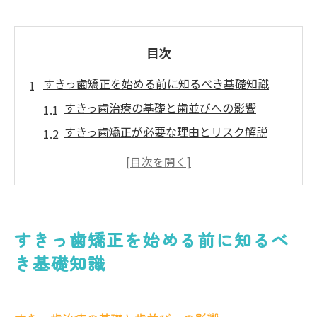
目次
すきっ歯矯正を始める前に知るべき基礎知識
すきっ歯治療の基礎と歯並びへの影響
すきっ歯矯正が必要な理由とリスク解説
すきっ歯矯正で健康を守るためのポイント
市川市の矯正歯科選びと相談の流れ
すきっ歯矯正の適応範囲と治療方法の違い
矯正治療で理想の歯並びを目指す方法
すきっ歯矯正を始める前に知るべ
すきっ歯矯正で理想の歯並びを実現する手
き基礎知識
順
矯正治療の選択肢と装置の特徴を比較