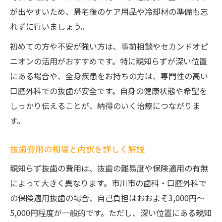
歯科口コミや評判を活用した医院選びのポ
が出やすいため、帰宅後のケア用品や冷却材の準備も忘
イント
れずに行いましょう。
親知らず抜歯の事前カウンセリングを重視
初めての方や不安が強い方は、事前相談やセカンドオピ
する理由
ニオンの活用がおすすめです。特に親知らずが深い位置
専門医在籍の安心な抜歯治療の選び方
にある場合や、全身疾患をお持ちの方は、専門性の高い
口腔外科専門医が在籍する抜歯医院の探し
口腔外科での抜歯が安全です。自身の健康状態や希望を
方
しっかり伝えることが、納得のいく治療につながりま
専門医による難症例抜歯の安心ポイント
す。
市川市で親知らず抜歯に実績あるクリニッ
ク
抜歯費用の相場と内訳を詳しく解説
抜歯治療で重視すべき設備や技術力の違い
親知らず抜歯の費用は、抜歯の難易度や保険適用の有無
専門医在籍医院のカウンセリング体制とは
によって大きく異なります。市川市の歯科・口腔外科で
抜歯後の経過とケアで快適な毎日へ
の保険適用抜歯の場合、自己負担はおおよそ3,000円〜
5,000円程度が一般的です。ただし、深い位置にある親知
親知らず抜歯後の経過で気をつけたいこと