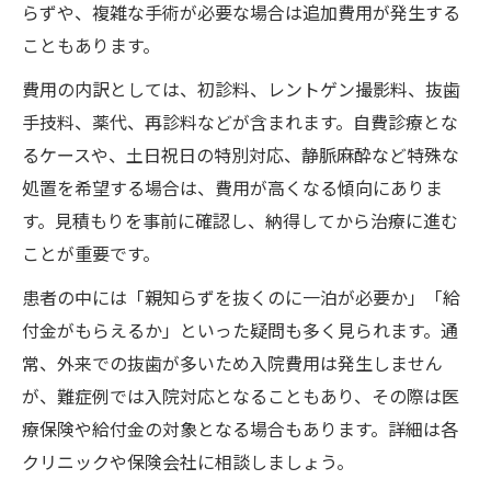
らずや、複雑な手術が必要な場合は追加費用が発生する
抜歯後のトラブルと早期対応ポイント
こともあります。
快適に過ごすための抜歯後セルフケアの実
費用の内訳としては、初診料、レントゲン撮影料、抜歯
践法
手技料、薬代、再診料などが含まれます。自費診療とな
食事や生活で注意したい抜歯後のポイント
るケースや、土日祝日の特別対応、静脈麻酔など特殊な
抜歯後の再診やフォローアップの重要性
処置を希望する場合は、費用が高くなる傾向にありま
保険適用と自費の違いを知りたい人へ
す。見積もりを事前に確認し、納得してから治療に進む
親知らず抜歯の保険適用条件をわかりやす
ことが重要です。
く解説
患者の中には「親知らずを抜くのに一泊が必要か」「給
自費診療と保険診療の費用差を比較
付金がもらえるか」といった疑問も多く見られます。通
保険適用外となる抜歯ケースの具体例
常、外来での抜歯が多いため入院費用は発生しません
抜歯費用の自己負担を減らすポイント
が、難症例では入院対応となることもあり、その際は医
給付金や補助制度を活用するための流れ
療保険や給付金の対象となる場合もあります。詳細は各
クリニックや保険会社に相談しましょう。