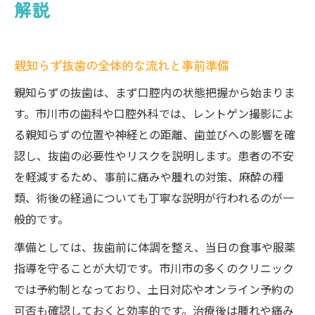
解説
抜歯後の腫れを早く引かせるセルフケア方
法
親知らず抜歯の全体的な流れと事前準備
痛み止めや麻酔の選び方と効果を解説
親知らず抜歯で気をつけたい日常生活のコ
親知らずの抜歯は、まず口腔内の状態把握から始まりま
ツ
す。市川市の歯科や口腔外科では、レントゲン撮影によ
る親知らずの位置や神経との距離、歯並びへの影響を確
腫れやすい親知らずの抜歯パターンと対応
認し、抜歯の必要性やリスクを説明します。患者の不安
策
を軽減するため、事前に痛みや腫れの対策、麻酔の種
千葉県市川市で抜歯を検討するなら
類、術後の経過についても丁寧な説明が行われるのが一
親知らず抜歯の相談がしやすい歯科医院の
般的です。
特徴
準備としては、抜歯前に体調を整え、当日の食事や服薬
市川市で抜歯に強いクリニックの選び方
指導を守ることが大切です。市川市の多くのクリニック
即日や土日対応が可能な抜歯医院を探すコ
では予約制となっており、土日対応やオンライン予約の
ツ
可否も確認しておくと効率的です。治療後は腫れや痛み