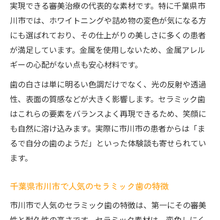
自然な白さが続くセラミック歯のメリット
実現できる審美治療の代表的な素材です。特に千葉県市
川市では、ホワイトニングや詰め物の変色が気になる方
セラミック歯で笑顔に自信が持てる理由
にも選ばれており、その仕上がりの美しさに多くの患者
千葉県市川市で話題のセラミック治療体験
が満足しています。金属を使用しないため、金属アレル
市川市で人気のセラミック歯治療の流れ
ギーの心配がない点も安心材料です。
セラミック歯の体験談に学ぶ自然な仕上が
歯の白さは単に明るい色調だけでなく、光の反射や透過
り
性、表面の質感などが大きく影響します。セラミック歯
地元で安心できるセラミック歯の魅力
はこれらの要素をバランスよく再現できるため、笑顔に
千葉県市川市で選ばれている理由を解説
も自然に溶け込みます。実際に市川市の患者からは「ま
口コミで広がるセラミック歯の満足度
るで自分の歯のようだ」といった体験談も寄せられてい
透明感ある仕上がりを求めるならセラミック歯
ます。
セラミック歯が生む自然な透明感のポイン
ト
千葉県市川市で人気のセラミック歯の特徴
透明感重視の方に選ばれるセラミック歯
市川市で人気のセラミック歯の特徴は、第一にその審美
本物の歯に近い透明感を再現する秘訣
性と耐久性の高さです。セラミック素材は、変色しにく