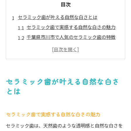
目次
セラミック歯が叶える自然な白さとは
セラミック歯で実感する自然な白さの魅力
千葉県市川市で人気のセラミック歯の特徴
透明感と白さが際立つセラミック歯の秘密
セラミック歯の白さはなぜ自然に見えるの
か
本物の歯に近いセラミック歯の再現力
セラミック歯が叶える自然な白さ
白く輝く口元へ導くセラミック歯の力
とは
セラミック歯が叶える白く輝く口元の秘訣
口元を明るくするセラミック歯の効果とは
セラミック歯で実感する自然な白さの魅力
ホワイトニングと比較したセラミック歯の
強み
セラミック歯は、天然歯のような透明感と自然な白さを