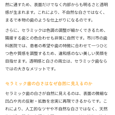
然に通すため、表面だけでなく内部からも明るさと透明
セラミック歯が選ばれる審美的な特徴とは
感が生まれます。これにより、不自然な白さではなく、
長持ちするセラミック歯の機能性に注目
まるで本物の歯のような仕上がりになるのです。
さらに、セラミックは色調の調整が細かくできるため、
隣接する歯との色合わせも非常に自然です。市川市の歯
科医院では、患者の希望や歯の特徴に合わせて一つひと
つ色や質感を調整するため、違和感のない美しい笑顔を
目指せます。透明感と白さの両立は、セラミック歯なら
ではの大きなメリットです。
セラミック歯の白さはなぜ自然に見えるのか
セラミック歯の白さが自然に見えるのは、表面の微細な
凹凸や光の反射・拡散を忠実に再現できるからです。こ
れにより、人工的なツヤや不自然な白さではなく、天然