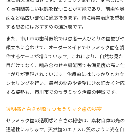
く長期間美しい状態を保つことが可能であり、前歯や奥
セラミック歯と他素材の透明感の違い
歯など幅広い部位に適応できます。特に審美治療を重視
透明感ある仕上がりで笑顔が映える理由
する患者にはおすすめの選択肢です。
金属アレルギーの不安がない美しさを実現
また、市川市の歯科医院では患者一人ひとりの歯並びや
セラミック歯なら金属アレルギーも安心
顔立ちに合わせて、オーダーメイドでセラミック歯を製
美しさと健康を両立するセラミック歯治療
作するケースが増えています。これにより、自然な見た
金属フリーだから叶う自然な白さと安全性
目だけでなく、噛み合わせや機能面でも満足度の高い仕
セラミック歯でアレルギーの心配を解消
上がりが実現されています。治療前にはしっかりとカウ
金属を使わないセラミック歯の選択肢
ンセリングを行い、患者の悩みや希望にきめ細かく対応
審美性と機能性を両立するセラミック歯の特徴
する姿勢も、市川市でのセラミック治療の特徴です。
セラミック歯は美しさと丈夫さを両立でき
透明感と白さが際立つセラミック歯の秘密
る
機能性に優れたセラミック歯のメリット
セラミック歯の透明感と白さの秘密は、素材自体の光の
自然な見た目と噛み心地を実現する理由
透過性にあります。天然歯のエナメル質のように光を自