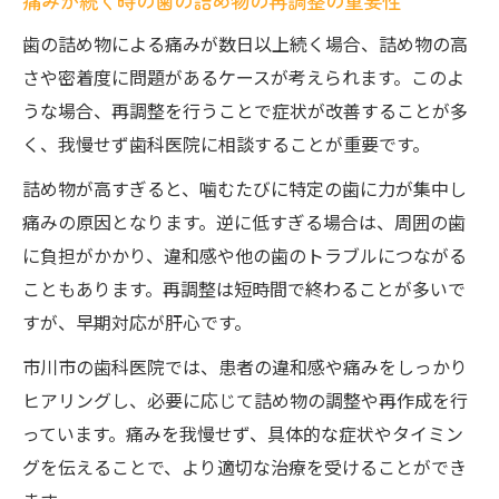
痛みが続く時の歯の詰め物の再調整の重要性
詰め物による違和感を見逃さないための観
察法
歯の詰め物による痛みが数日以上続く場合、詰め物の高
冷感や痛みを感じた時のセルフチェックポ
さや密着度に問題があるケースが考えられます。このよ
イント
うな場合、再調整を行うことで症状が改善することが多
く、我慢せず歯科医院に相談することが重要です。
歯の詰め物の痛みを早期発見するための注
意点
詰め物が高すぎると、噛むたびに特定の歯に力が集中し
噛むと痛む場合に考えられる原因まとめ
痛みの原因となります。逆に低すぎる場合は、周囲の歯
歯の詰め物が合わない時の噛む痛みの原因
に負担がかかり、違和感や他の歯のトラブルにつながる
解説
こともあります。再調整は短時間で終わることが多いで
すが、早期対応が肝心です。
虫歯や歯周病による痛みと歯の詰め物の関
係性
市川市の歯科医院では、患者の違和感や痛みをしっかり
詰め物後に噛むと痛みが出る場合の対処ポ
ヒアリングし、必要に応じて詰め物の調整や再作成を行
イント
っています。痛みを我慢せず、具体的な症状やタイミン
グを伝えることで、より適切な治療を受けることができ
歯根のトラブルが歯の詰め物痛みに与える