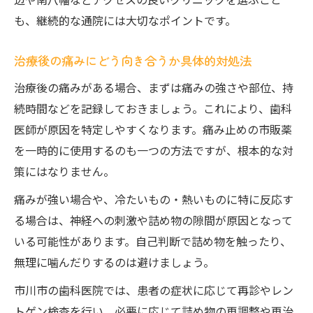
歯の詰め物が神経に及ぼす刺激の原因と対
も、継続的な通院には大切なポイントです。
策
再治療が必要になる詰め物のリスクを防ぐ
治療後の痛みにどう向き合うか具体的対処法
には
治療後の痛みがある場合、まずは痛みの強さや部位、持
歯の詰め物が原因の神経痛を和らげるポイ
続時間などを記録しておきましょう。これにより、歯科
ント
医師が原因を特定しやすくなります。痛み止めの市販薬
再発防止のための詰め物チェックとメンテ
を一時的に使用するのも一つの方法ですが、根本的な対
ナンス
策にはなりません。
市川市で受けられる歯の詰め物の再発対策
痛みが強い場合や、冷たいもの・熱いものに特に反応す
る場合は、神経への刺激や詰め物の隙間が原因となって
いる可能性があります。自己判断で詰め物を触ったり、
無理に噛んだりするのは避けましょう。
市川市の歯科医院では、患者の症状に応じて再診やレン
トゲン検査を行い、必要に応じて詰め物の再調整や再治