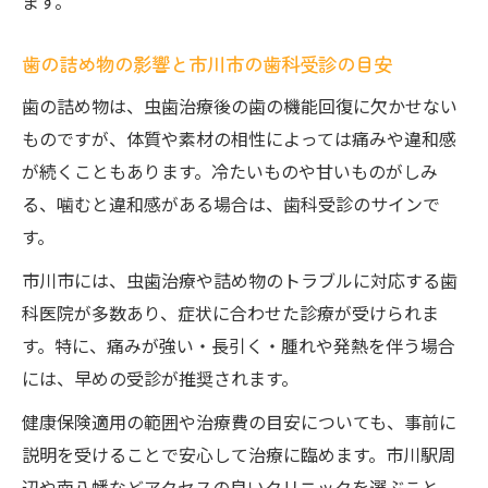
ます。
影響
歯の詰め物の高さ調整不足による痛みの対
歯の詰め物の影響と市川市の歯科受診の目安
策
歯の詰め物は、虫歯治療後の歯の機能回復に欠かせない
歯の詰め物が合わない時に取るべき行動
ものですが、体質や素材の相性によっては痛みや違和感
歯の詰め物が合わない時の見極め方と相談
が続くこともあります。冷たいものや甘いものがしみ
先
る、噛むと違和感がある場合は、歯科受診のサインで
詰め物が外れた時や違和感がある場合の対
す。
応策
市川市には、虫歯治療や詰め物のトラブルに対応する歯
再調整や再治療が必要な歯の詰め物の症状
科医院が多数あり、症状に合わせた診療が受けられま
とは
す。特に、痛みが強い・長引く・腫れや発熱を伴う場合
歯の詰め物による痛みを我慢しないための
には、早めの受診が推奨されます。
注意点
健康保険適用の範囲や治療費の目安についても、事前に
市川市で頼れる歯科医院と相談の進め方
説明を受けることで安心して治療に臨めます。市川駅周
神経への刺激や再発リスクとその対処法
辺や南八幡などアクセスの良いクリニックを選ぶこと