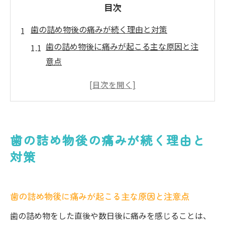
目次
歯の詰め物後の痛みが続く理由と対策
歯の詰め物後に痛みが起こる主な原因と注
意点
痛みが続く時の歯の詰め物の再調整の重要
性
歯の詰め物の影響と市川市の歯科受診の目
安
歯の詰め物後の痛みが続く理由と
治療後の痛みにどう向き合うか具体的対処
対策
法
歯の詰め物による痛みを和らげる家庭ケア
の工夫
歯の詰め物後に痛みが起こる主な原因と注意点
痛みが出やすい詰め物の特徴とは
歯の詰め物をした直後や数日後に痛みを感じることは、
歯の詰め物素材ごとに異なる痛みやすさの