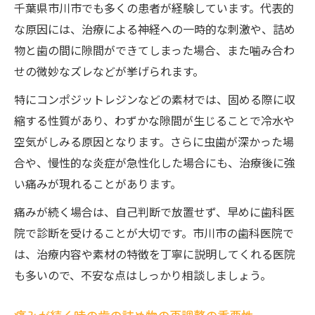
千葉県市川市でも多くの患者が経験しています。代表的
違い
な原因には、治療による神経への一時的な刺激や、詰め
歯の詰め物の形状と噛み合わせ不良のリス
物と歯の間に隙間ができてしまった場合、また噛み合わ
ク
せの微妙なズレなどが挙げられます。
治療直後に痛みやすい歯の詰め物の共通点
特にコンポジットレジンなどの素材では、固める際に収
歯の詰め物と神経の距離が痛みに与える影
縮する性質があり、わずかな隙間が生じることで冷水や
響
空気がしみる原因となります。さらに虫歯が深かった場
市川市で選ばれている歯の詰め物の特徴解
合や、慢性的な炎症が急性化した場合にも、治療後に強
説
い痛みが現れることがあります。
違和感や冷たい刺激を感じた時のポイント
痛みが続く場合は、自己判断で放置せず、早めに歯科医
歯の詰め物が原因の冷感と違和感の正体と
院で診断を受けることが大切です。市川市の歯科医院で
は
は、治療内容や素材の特徴を丁寧に説明してくれる医院
冷たい飲食物で歯の詰め物がしみる理由を
も多いので、不安な点はしっかり相談しましょう。
解説