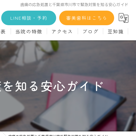
歯痛の応急処置と千葉県市川市で緊急対策を知る安心ガイド
LINE相談・予約
審美歯科はこちら
金表
当院の特徴
アクセス
ブログ
豆知識
科
詳細
マウスピース矯正
義歯)
診療料金
インプラント
治療
セラミック
策を知る安心ガイド
診
クリーニング
療
駅近
ず
施設基準