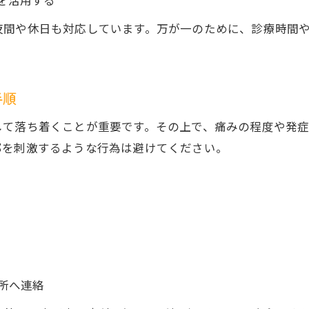
を活用する
歯痛の急変時に備える市川市の対応準備法
夜間や休日も対応しています。万が一のために、診療時間
歯痛で不安な時に頼れる市川市の情報源
急な歯痛にパニックしない心得と冷静な対処
市川市で歯痛時に注意したい応急処置のコツ
手順
市川市で歯痛を感じた時頼れる緊急医療情報
して落ち着くことが重要です。その上で、痛みの程度や発
市川市で歯痛時に役立つ緊急医療情報を整理
部を刺激するような行為は避けてください。
歯痛で困った際の市川市の医療相談窓口紹介
市川市の歯痛応急処置に強い医療機関の特徴
緊急時に歯痛で利用できる市川市の情報源
歯痛に悩んだ時の市川市の医療連絡手順
所へ連絡