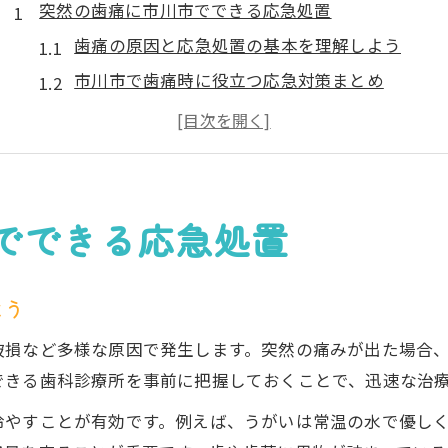
突然の歯痛に市川市でできる応急処置
歯痛の原因と応急処置の基本を理解しよう
市川市で歯痛時に役立つ応急対策まとめ
歯痛が起きた時に慌てないための行動手順
市川市の歯痛応急処置に必要な準備とは
歯痛の応急処置で注意すべきポイント紹介
歯痛対策を急ぐなら知っておきたい市川市の対応法
でできる応急処置
歯痛が悪化する前に市川市の相談先を確認
歯痛発生時に頼れる市川市の緊急対応方法
よう
市川市で歯痛時に受けられる応急処置の流れ
破損など多様な原因で発生します。突然の痛みが出た場合
歯痛の緊急対策で地元の医療体制を活用する
できる歯科診療所を事前に把握しておくことで、迅速な治
市川市の歯科救急外来を利用する際の注意点
冷やすことが有効です。例えば、うがいは常温の水で優し
自宅で可能な歯痛の応急処置手順を紹介