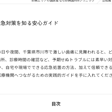
大人の矯正
子ども
妙典エリアの歯医者なら妙典歯科Nクリニック
豆知識
顎関節症
メタル
緊急対策を知る安心ガイド
休日や夜間、千葉県市川市で激しい歯痛に見舞われると、
所、診療時間の確認など、予期せぬトラブルには素早い対
や、自宅や現場でできる応急処置の方法、加えて信頼でき
医療機関へつながるための実践的ガイドを手に入れてくだ
目次