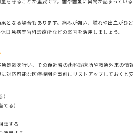
用量を守ることが重要です。歯や歯茎に異物が詰まってい
歯痛時に自宅でできる基本の応急処置方法
歯痛を和らげる自宅ケアと注意点を解説
効果となる場合もあります。痛みが強い、腫れや出血がひ
市川市の歯痛受診まで自宅で心掛けること
の休日急病等歯科診療所などの案内を活用しましょう。
歯痛が続く場合の自宅応急処置の判断基準
歯痛時に市販薬を使う際の正しい対処法
め
休日に歯痛が起こった時の市川市での行動指針
応急処置を行い、その後近隣の歯科診療所や救急外来の情
休日の歯痛に慌てない市川市の初動対応術
時に対応可能な医療機関を事前にリストアップしておくと
歯痛が休日に起きた際の応急処置と相談先
市川市で休日に歯痛が発生した時の対策法
る）
休日歯痛への応急処置と医療機関の選び方
当てる）
市川市の休日急病歯科診療所利用のポイント
歯痛の急変時、市川市で慌てないための心得
相談する
歯痛が急変した時に市川市で取るべき行動