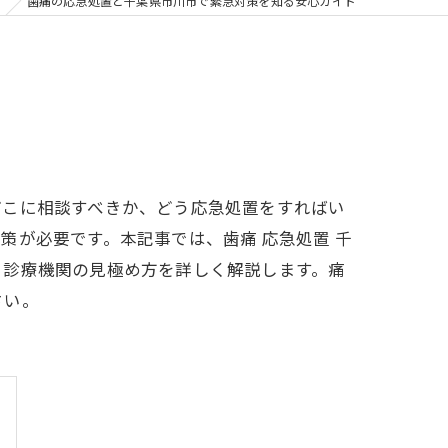
の矯正
歯痛の応急処置と千葉県市川市で緊急対策を知る安心ガイド
フリー
どこに相談すべきか、どう応急処置をすればい
策が必要です。本記事では、歯痛 応急処置 千
る診療機関の見極め方を詳しく解説します。痛
さい。