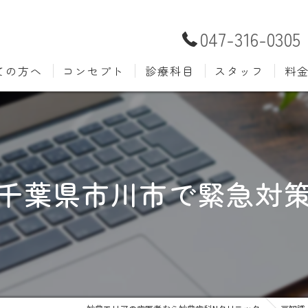
047-316-0305
ての方へ
コンセプト
診療科目
スタッフ
料
むし歯治療
予防歯
材料
小児歯科
入れ歯(
自費
口腔外科
歯周病
千葉県市川市で緊急対
ホワイトニング
歯科検
審美歯科
根管治
知覚過敏
親知ら