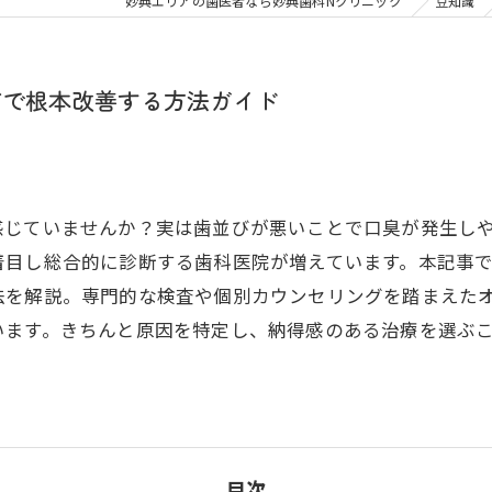
大人の矯正
子ども
妙典エリアの歯医者なら妙典歯科Nクリニック
豆知識
顎関節症
メタル
市で根本改善する方法ガイド
感じていませんか？実は歯並びが悪いことで口臭が発生し
着目し総合的に診断する歯科医院が増えています。本記事
法を解説。専門的な検査や個別カウンセリングを踏まえた
います。きちんと原因を特定し、納得感のある治療を選ぶ
目次