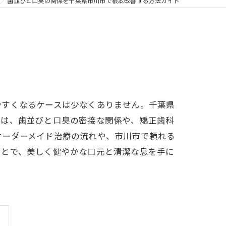
の矯正
歯並びと口臭の関係を千葉県市川市で根本改善する方法ガイド
フリー
やすくなるケースは少なくありません。千葉県
では、歯並びと口臭の密接な関係や、矯正歯科
オーダーメイド治療の流れや、市川市で頼れる
ことで、美しく健やかな口元と清潔な息を手に