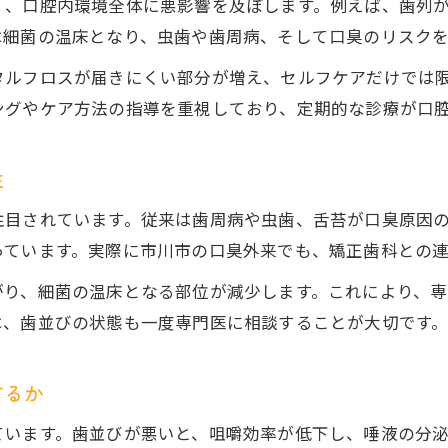
く、口腔内環境全体に悪影響を及ぼします。例えば、歯列
矯正歯科治療で実現する口臭対策の基本
は細菌の温床となり、虫歯や歯周病、そして口臭のリスク
歯並び矯正と口臭外来の連携治療の流れ
タルフロスが届きにくい部分が増え、セルフケアだけでは
市川市でできる歯並びと口臭の同時相談
ングやケア方法の指導を重視しており、定期的な診療が口
矯正中の口臭予防は歯並びケアが要
歯並び改善後の口臭変化とアフターケア
性
市川市で受ける口臭検査と歯科カウンセリング
注目されています。従来は歯周病や虫歯、舌苔が口臭原因
歯並びと口臭を可視化する検査の内容
っています。実際に市川市の口臭外来でも、矯正歯科との
市川市で受けられる口臭外来の検査ポイント
がり、細菌の温床となる部位が減少します。これにより、
歯並び改善前後の口臭の変化を数値で確認
は、歯並びの状態も一度専門医に相談することが大切です
歯科カウンセリングで歯並び悩みを相談
口臭検査結果を活かした歯並び治療提案
するか
ています。歯並びが悪いと、咀嚼効率が低下し、唾液の分