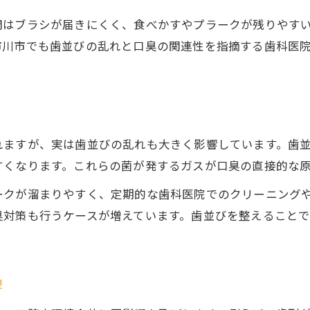
原因不明の口臭は歯並びが鍵になる
間はブラシが届きにくく、食べかすやプラークが残りやす
歯並び不良が原因不明口臭の正体に迫る
市川市でも歯並びの乱れと口臭の関連性を指摘する歯科医
口臭外来では歯並びも重要な診断ポイント
歯並びの乱れが隠れた口臭の原因になる理由
歯並び矯正で改善することが多い口臭症例
市川市で相談できる歯並びと口臭の専門医
れますが、実は歯並びの乱れも大きく影響しています。歯
美しい歯並びが叶える清潔な息の作り方
すくなります。これらの菌が発するガスが口臭の直接的な
歯並びを整えると息まで清潔に変わる理由
ークが溜まりやすく、定期的な歯科医院でのクリーニング
歯並び改善で得られる口臭予防の実感
臭対策も行うケースが増えています。歯並びを整えること
セルフケアと歯並びケアの両立ポイント
専門家が教える歯並びと口臭の関係性
歯並び矯正と口臭ケアの実践的な方法
響
矯正歯科と口臭対策を両立する方法