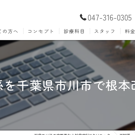
047-316-0305
ての方へ
コンセプト
診療科目
スタッフ
料
むし歯治療
予防歯
材料
小児歯科
入れ歯(
自費
口腔外科
歯周病
係を千葉県市川市で根本
ホワイトニング
歯科検
審美歯科
根管治
知覚過敏
親知ら