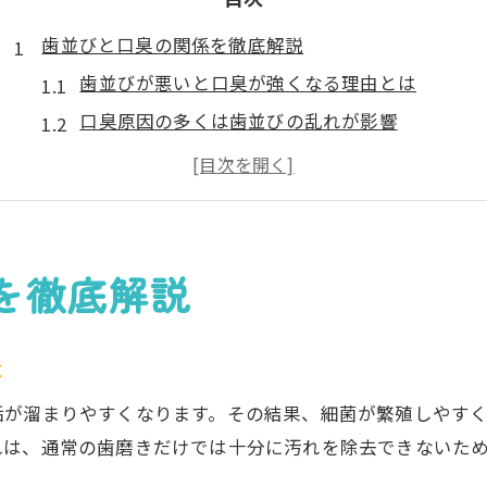
歯並びと口臭の関係を徹底解説
歯並びが悪いと口臭が強くなる理由とは
口臭原因の多くは歯並びの乱れが影響
歯並びの乱れが口腔内環境へ及ぼす影響
口臭外来でも注目される歯並びの重要性
歯並びと唾液の関係が口臭にどう作用するか
千葉県市川市で始める歯並び改善の秘訣
を徹底解説
歯並び改善が口臭予防の第一歩になる理由
市川市で受けられる歯並び治療の特徴と選び方
は
矯正歯科選びが口臭対策のカギを握るポイント
垢が溜まりやすくなります。その結果、細菌が繁殖しやす
歯並びの専門医による口臭外来の活用法
れは、通常の歯磨きだけでは十分に汚れを除去できないた
市川市の歯並び矯正で得られる健康メリット