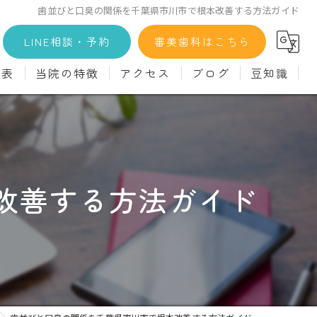
歯並びと口臭の関係を千葉県市川市で根本改善する方法ガイド
LINE相談・予約
審美歯科はこちら
金表
当院の特徴
アクセス
ブログ
豆知識
科
詳細
マウスピース矯正
義歯)
診療料金
インプラント
治療
セラミック
改善する方法ガイド
診
クリーニング
療
駅近
ず
施設基準