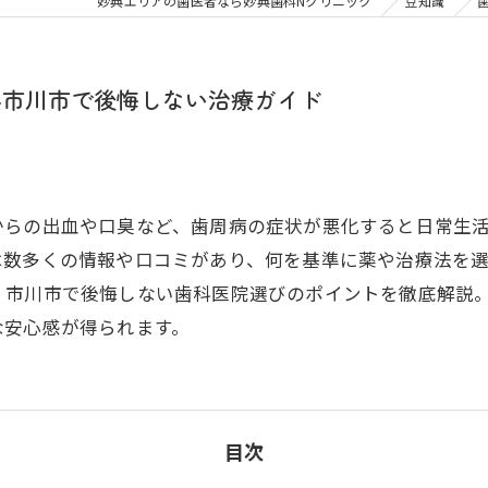
大人の矯正
子ども
妙典エリアの歯医者なら妙典歯科Nクリニック
豆知識
顎関節症
メタル
県市川市で後悔しない治療ガイド
からの出血や口臭など、歯周病の症状が悪化すると日常生
は数多くの情報や口コミがあり、何を基準に薬や治療法を
、市川市で後悔しない歯科医院選びのポイントを徹底解説
な安心感が得られます。
目次