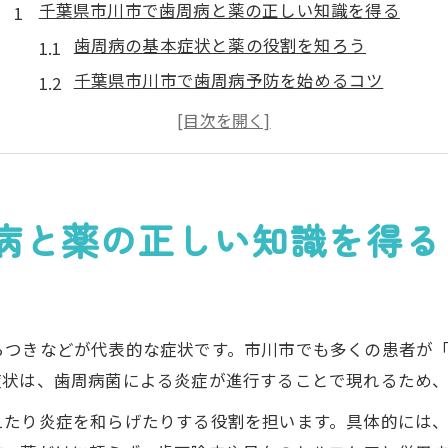
千葉県市川市で歯周病と薬の正しい知識を得る
歯周病の基本症状と薬の役割を知ろう
千葉県市川市で歯周病予防を始めるコツ
薬による歯周病治療の基礎知識を解説
歯周病治療で選ぶ薬の種類と特徴とは
専門医が語る歯周病薬選びの判断基準
歯周病の進行を抑える薬選び市川市の最新事情
病と薬の正しい知識を得る
歯周病進行抑制に有効な薬の選択法
市川市の歯周病薬最新情報と専門医の声
重度歯周病に対応する薬の効果と注意点
らつきなどが代表的な症状です。市川市でも多くの患者が
スーパー ドクターが注目する薬治療法
症状は、歯周病菌による炎症が進行することで現れるため
市川駅周辺で評判の歯周病薬の選び方
えたり炎症を和らげたりする役割を担います。具体的には
薬による歯周病治療を始めたいなら市川市で