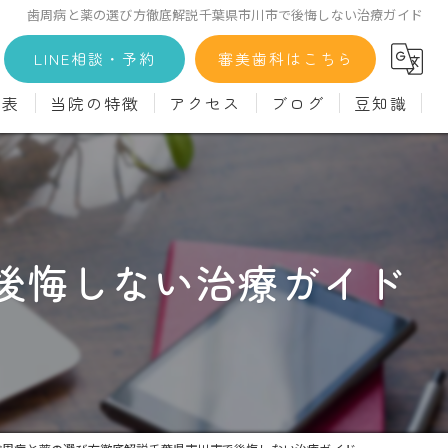
歯周病と薬の選び方徹底解説千葉県市川市で後悔しない治療ガイド
LINE相談・予約
審美歯科はこちら
金表
当院の特徴
アクセス
ブログ
豆知識
科
詳細
マウスピース矯正
義歯)
診療料金
インプラント
治療
セラミック
後悔しない治療ガイド
診
クリーニング
療
駅近
ず
施設基準