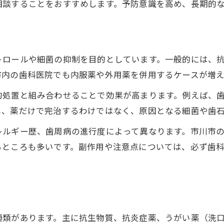
相談することをおすすめします。予防意識を高め、長期的
市川市の歯科医院での治療経過と感想
歯周病薬の効果を実感した成功ストーリー
スーパー ドクター監修の治療事例から学ぶ
トロールや細菌の抑制を目的としています。一般的には、
市川駅周辺で評判の体験談まとめ
市内の歯科医院でも内服薬や外用薬を併用するケースが増え
症状改善へ市川市で実践する歯周病ケアのポイント
的処置と組み合わせることで効果が高まります。例えば、
歯周病改善に効果的な毎日のセルフケア法
し、薬だけで完治するわけではなく、原因となる細菌や歯
市川市で注目される薬を使ったケア方法
レルギー歴、歯周病の進行度によって異なります。市川市
歯周病薬とセルフケアのベストな組み合わせ
るところも多いです。副作用や注意点については、必ず歯
スーパー ドクターの推奨するケアの秘訣
歯周病治療後の再発予防ポイントを解説
種類があります。主に抗生物質、抗炎症薬、うがい薬（洗