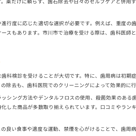
す。薬だけに頼らず、歯石除去や日々のセルフケアと併用
歯周病治療薬の正しい使い方と注意点
市川市で相談できる歯周病治療薬の専門医
や進行度に応じた適切な選択が必要です。例えば、重度の
歯周病薬選びに迷う方へのサポート方法
ケースもあります。市川市で治療を受ける際は、歯科医師
市販薬と専門治療の違いを徹底解説
口コミを活用した歯周病薬選びのコツ
重度歯周病に悩む方へ市川市の対策と薬の実情
ツ
重度歯周病に効く薬の選択肢と特徴を解説
な歯科検診を受けることが大切です。特に、歯周病は初期
千葉県で受けられる最新の薬治療法とは
クの除去も、歯科医院でのクリーニングによって効果的に行
スーパー ドクターが提案する重度対策法
ラッシング方法やデンタルフロスの使用、殺菌効果のある
市川市で信頼できる歯科医院の見分け方
特化した商品が多数取り揃えられています。口コミやラン
歯周病治療薬の副作用と正しい向き合い方
市川市で納得する歯周病と薬の治療体験談集
スの良い食事や適度な運動、禁煙を心がけることで、歯周
歯周病治療で薬が役立った体験談を紹介