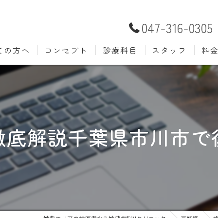
047-316-0305
ての方へ
コンセプト
診療科目
スタッフ
料
むし歯治療
予防歯
材料
小児歯科
入れ歯(
自費
口腔外科
歯周病
徹底解説千葉県市川市で
ホワイトニング
歯科検
審美歯科
根管治
知覚過敏
親知ら