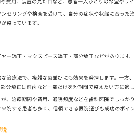
間や費用、装置の見た目など、患者一人ひとりの希望やラ
美しい歯並び実現に必要な歯科矯正の知識
ウンセリングや検査を受けて、自分の症状や状態に合った
歯科矯正で理想の笑顔をつくる方法とは
境が整っています。
矯正治療後の顔貌変化とリスクを正しく理解
信頼できる矯正歯科医院の選び方の基準
口コミ活用で後悔しない歯科矯正選び
イヤー矯正・マウスピース矯正・部分矯正などがあります
タイプ別の歯科矯正が自分に合う理由
。
歯科矯正のタイプ選びが大切な理由とは
的な治療法で、複雑な歯並びにも効果を発揮します。一方
自分に合う矯正法を見極めるチェックポイント
。部分矯正は前歯など一部だけを短期間で整えたい方に適
生活スタイルに合わせた歯科矯正の選び方
すが、治療期間や費用、通院頻度などを歯科医院でしっか
費用や期間で変わる歯科矯正の適正タイプ
で来院する患者も多く、信頼できる医院選びも成功のポイ
症例から考える最適な歯科矯正法の選択
失敗しない歯科矯正選びの秘訣とは
解説
歯科矯正選びで後悔しないポイント解説