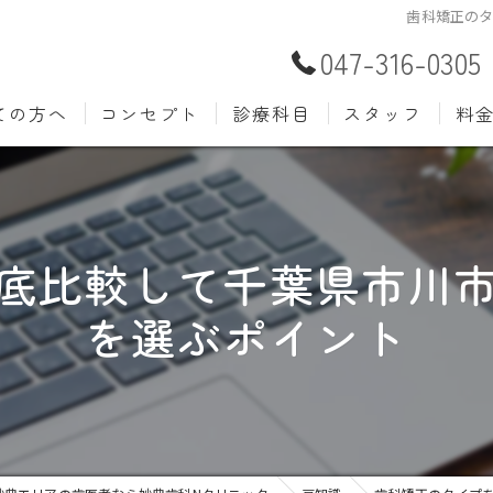
歯科矯正の
047-316-0305
ての方へ
コンセプト
診療科目
スタッフ
料
むし歯治療
予防歯
材料
小児歯科
入れ歯(
自費
底比較して千葉県市川
口腔外科
歯周病
を選ぶポイント
ホワイトニング
歯科検
審美歯科
根管治
知覚過敏
親知ら