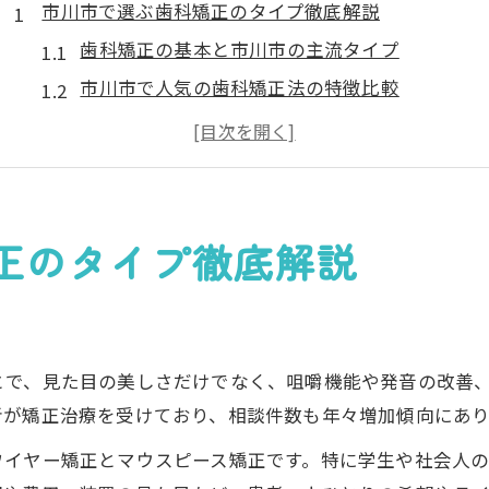
市川市で選ぶ歯科矯正のタイプ徹底解説
歯科矯正の基本と市川市の主流タイプ
市川市で人気の歯科矯正法の特徴比較
マウスピースやワイヤー矯正の違いを解説
子供と大人向け歯科矯正の選び方のコツ
歯科矯正選びで失敗しないための注意点
歯並び改善なら知りたい矯正治療法比較
正のタイプ徹底解説
歯科矯正の種類ごとのメリットとデメリット
インビザラインやワイヤー矯正の治療効果
治療方法の違いと歯並びへの影響を解説
とで、見た目の美しさだけでなく、咀嚼機能や発音の改善
市川市で受けられる矯正治療法の特徴まとめ
者が矯正治療を受けており、相談件数も年々増加傾向にあり
大人と子供で変わる歯科矯正の選択ポイント
ワイヤー矯正とマウスピース矯正です。特に学生や社会人
理想の笑顔を目指す歯科矯正のポイント