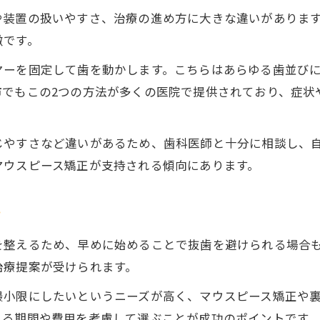
医院選びで比較すべき歯科矯正の条件
や装置の扱いやすさ、治療の進め方に大きな違いがありま
徴です。
市川市の矯正歯科で重視したい口コミ活用術
カウンセリングで確認したい矯正治療内容
ヤーを固定して歯を動かします。こちらはあらゆる歯並び
市でもこの2つの方法が多くの医院で提供されており、症状
治療費や支払い方法の事前チェックの重要性
費用や期間で変わる矯正方法の選び方
歯科矯正の費用相場と治療期間を徹底比較
じやすさなど違いがあるため、歯科医師と十分に相談し、
マウスピース矯正が支持される傾向にあります。
分割払いやデンタルローン活用の注意点
歯科矯正の初診相談料や保定装置費用を解説
ツ
無理なく通える歯科矯正の費用管理術
矯正治療の期間と日常生活への影響まとめ
を整えるため、早めに始めることで抜歯を避けられる場合
治療提案が受けられます。
最小限にしたいというニーズが高く、マウスピース矯正や
れる期間や費用を考慮して選ぶことが成功のポイントです