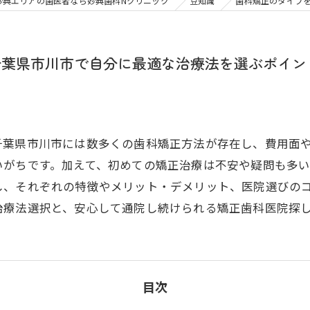
大人の矯正
子ども
妙典エリアの歯医者なら妙典歯科Nクリニック
豆知識
歯科矯正のタイプ
顎関節症
メタル
千葉県市川市で自分に最適な治療法を選ぶポイン
千葉県市川市には数多くの歯科矯正方法が存在し、費用面
いがちです。加えて、初めての矯正治療は不安や疑問も多
し、それぞれの特徴やメリット・デメリット、医院選びの
治療法選択と、安心して通院し続けられる矯正歯科医院探
目次