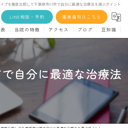
タイプを徹底比較して千葉県市川市で自分に最適な治療法を選ぶポイント
LINE相談・予約
審美歯科はこちら
金表
当院の特徴
アクセス
ブログ
豆知識
科
詳細
マウスピース矯正
義歯)
診療料金
インプラント
市で自分に最適な治療法
治療
セラミック
診
クリーニング
療
駅近
ず
施設基準