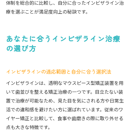
体制を総合的に比較し、自分に合ったインビザライン治
療を選ぶことが満足度向上の秘訣です。
あなたに合うインビザライン治療
の選び方
インビザラインの適応範囲と自分に合う選択法
インビザラインは、透明なマウスピース型矯正装置を用
いて歯並びを整える矯正治療の一つです。目立たない装
置で治療が可能なため、見た目を気にされる方や日常生
活での違和感を避けたい方に選ばれています。従来のワ
イヤー矯正と比較して、食事や歯磨きの際に取り外せる
点も大きな特徴です。