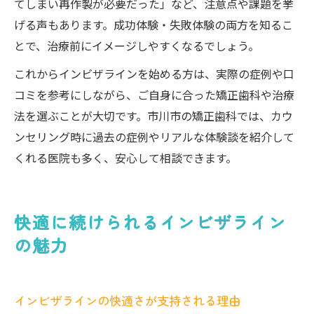
てしまい再作製が必要だった」など、注意点や課題を挙
げる声もあります。成功体験・失敗体験の両方を知るこ
とで、治療前にイメージしやすくなるでしょう。
これからインビザラインを始める方は、実際の症例や口
コミを参考にしながら、ご自身に合った矯正歯科や治療
法を選ぶことが大切です。市川市の矯正歯科では、カウ
ンセリング時に過去の症例やリアルな体験談を紹介して
くれる医院も多く、安心して相談できます。
快適に続けられるインビザライン
の魅力
インビザラインの快適さが支持される理由