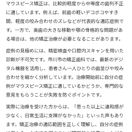
マウスピース矯正は、比較的軽度から中等度の歯列不正
に適しています。例えば、前歯の軽いデコボコやすき
間、軽度の咬み合わせのズレなどが代表的な適応症例で
す。一方で、奥歯の大きな移動や顎の骨格的な問題があ
る場合は、他の矯正治療が必要となることがあります。
症例の見極めには、精密検査や口腔内スキャンを用いた
診断が不可欠です。市川市の矯正歯科では、最新のデジ
タル機器を活用し、患者さん一人ひとりの歯並びや咬み
合わせを細かく分析しています。治療開始前に自分の症
例がマウスピース矯正に適しているかどうか、専門的な
意見をもらうことが失敗を防ぐポイントです。
実際に治療を受けた方からは、「思った以上に違和感が
少なく、日常生活に支障がなかった」といった声もあり
ます。矯正治療の適応範囲を正しく理解し、自分の症例