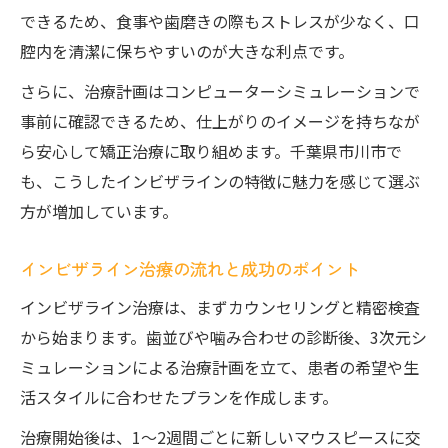
択法
できるため、食事や歯磨きの際もストレスが少なく、口
マウスピース矯正に向く症例の見極め方
腔内を清潔に保ちやすいのが大きな利点です。
カウンセリングで確認したいインビザライ
さらに、治療計画はコンピューターシミュレーションで
ンの疑問
事前に確認できるため、仕上がりのイメージを持ちなが
治療計画とシミュレーションの重要性
ら安心して矯正治療に取り組めます。千葉県市川市で
ライフスタイル別インビザライン治療のポ
も、こうしたインビザラインの特徴に魅力を感じて選ぶ
イント
方が増加しています。
やさしい矯正体験を叶える秘訣を紹介
インビザライン治療の流れと成功のポイント
インビザラインでやさしい矯正を実現する
インビザライン治療は、まずカウンセリングと精密検査
方法
から始まります。歯並びや噛み合わせの診断後、3次元シ
マウスピース矯正の痛みを減らす工夫
ミュレーションによる治療計画を立て、患者の希望や生
衛生管理とインビザラインの正しい使い方
活スタイルに合わせたプランを作成します。
不安を解消する市川市の矯正相談活用術
治療開始後は、1～2週間ごとに新しいマウスピースに交
インビザラインで安心して通院するポイン