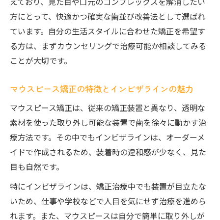
コツ
えており、見た目や口元のコンプレックスを解消したい
方にとって、快適かつ確実な歯並び改善法として選ばれ
インビザラインで実感する衛生面のメリッ
ています。自分の生活スタイルに合わせた矯正を希望す
ト
る方は、まずカウンセリングで治療可能か相談してみる
市川の矯正歯科で叶う快適な治療生活
ことが大切です。
市川市で選ぶマウスピース矯正のポイント
インビザライン治療を市川市で始める際の
マウスピース矯正の特徴とインビザラインの魅力
基準
マウスピース矯正は、従来の矯正装置と異なり、透明な
矯正歯科選びで押さえたい比較ポイント
素材を使った取り外し可能な装置で歯を徐々に動かす治
インビザライン対応の医院を見極める方法
療方法です。その中でもインビザラインは、オーダーメ
市川市でおすすめのマウスピース矯正とは
イドで作成されるため、装着時の違和感が少なく、見た
費用や通院しやすさを重視するインビザラ
目も自然です。
イン選び
特にインビザラインは、矯正治療中でも装置が目立たな
あなたに合うインビザライン治療の選び方
いため、仕事や学校などで人目を気にせず治療を進めら
インビザラインの適応範囲と自分に合う選
れます。また、マウスピースは自分で簡単に取り外しが