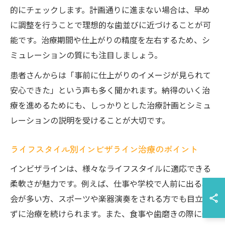
的にチェックします。計画通りに進まない場合は、早め
に調整を行うことで理想的な歯並びに近づけることが可
能です。治療期間や仕上がりの精度を左右するため、シ
ミュレーションの質にも注目しましょう。
患者さんからは「事前に仕上がりのイメージが見られて
安心できた」という声も多く聞かれます。納得のいく治
療を進めるためにも、しっかりとした治療計画とシミュ
レーションの説明を受けることが大切です。
ライフスタイル別インビザライン治療のポイント
インビザラインは、様々なライフスタイルに適応できる
柔軟さが魅力です。例えば、仕事や学校で人前に出る機
会が多い方、スポーツや楽器演奏をされる方でも目立た
ずに治療を続けられます。また、食事や歯磨きの際に装