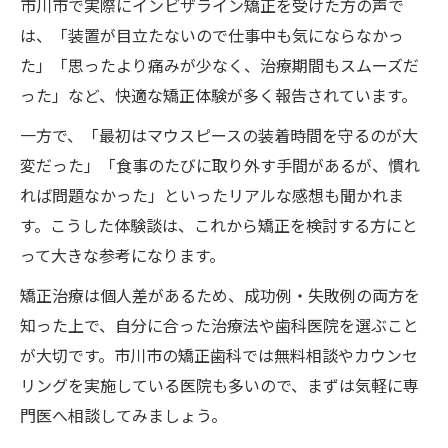
市川市で実際にインビザライン矯正を受けた方の声で
は、「装置が目立たないので仕事中も気にならなかっ
た」「思ったより痛みが少なく、治療期間もスムーズだ
った」など、快適な矯正体験が多く報告されています。
一方で、「最初はマウスピースの装着時間を守るのが大
変だった」「食事のたびに取り外す手間があるが、慣れ
れば問題なかった」といったリアルな感想も聞かれま
す。こうした体験談は、これから矯正を検討する方にと
って大きな参考になります。
矯正治療は個人差があるため、成功例・失敗例の両方を
知った上で、自分に合った治療法や歯科医院を選ぶこと
が大切です。市川市の矯正歯科では無料相談やカウンセ
リングを実施している医院も多いので、まずは気軽に専
門医へ相談してみましょう。