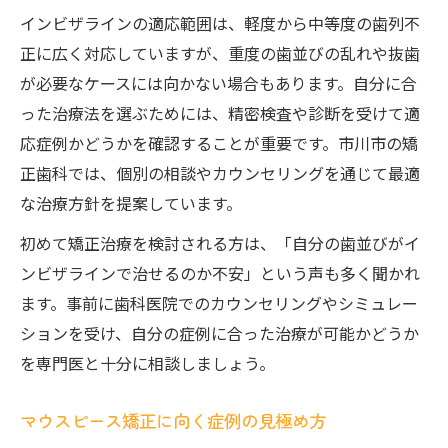
インビザラインの適応範囲は、軽度から中等度の歯列不
正に広く対応していますが、重度の歯並びの乱れや抜歯
が必要なケースには向かない場合もあります。自分に合
った治療法を選ぶためには、精密検査や診断を受けて適
応症例かどうかを確認することが重要です。市川市の矯
正歯科では、個別の相談やカウンセリングを通じて最適
な治療方針を提案しています。
初めて矯正治療を検討される方は、「自分の歯並びがイ
ンビザラインで治せるのか不安」という声も多く聞かれ
ます。事前に歯科医院でのカウンセリングやシミュレー
ションを受け、自分の症例に合った治療が可能かどうか
を専門医と十分に相談しましょう。
マウスピース矯正に向く症例の見極め方