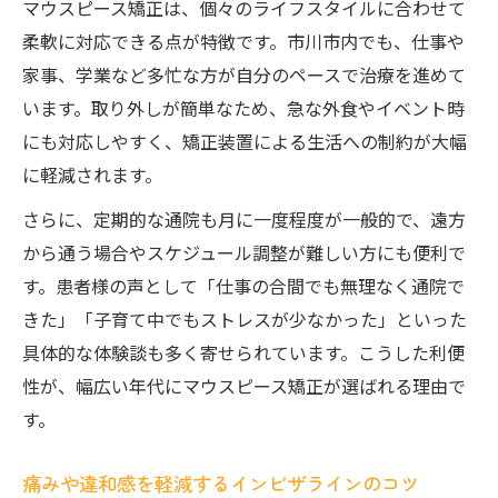
マウスピース矯正は、個々のライフスタイルに合わせて
柔軟に対応できる点が特徴です。市川市内でも、仕事や
家事、学業など多忙な方が自分のペースで治療を進めて
います。取り外しが簡単なため、急な外食やイベント時
にも対応しやすく、矯正装置による生活への制約が大幅
に軽減されます。
さらに、定期的な通院も月に一度程度が一般的で、遠方
から通う場合やスケジュール調整が難しい方にも便利で
す。患者様の声として「仕事の合間でも無理なく通院で
きた」「子育て中でもストレスが少なかった」といった
具体的な体験談も多く寄せられています。こうした利便
性が、幅広い年代にマウスピース矯正が選ばれる理由で
す。
痛みや違和感を軽減するインビザラインのコツ