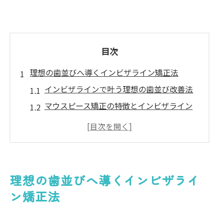
目次
理想の歯並びへ導くインビザライン矯正法
インビザラインで叶う理想の歯並び改善法
マウスピース矯正の特徴とインビザライン
の魅力
インビザライン治療の流れと成功のポイン
ト
矯正歯科選びで大切なインビザラインの基
理想の歯並びへ導くインビザライ
準
ン矯正法
市川市で注目のインビザライン体験談
目立ちにくいマウスピース矯正の新常識