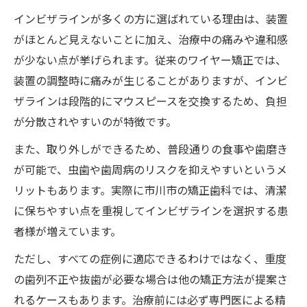
インビザラインが多くの方に選ばれている理由は、装置
がほとんど見えないことに加え、治療中の痛みや違和感
が少ない点が挙げられます。従来のワイヤー矯正では、
装置の調整時に痛みが生じることがありますが、インビ
ザラインは段階的にマウスピースを交換するため、負担
が分散されやすいのが特徴です。
また、取り外しができるため、普段通りの食事や歯磨き
が可能で、虫歯や歯周病のリスクを抑えやすいというメ
リットもあります。実際に市川市の矯正歯科では、清潔
に保ちやすい点を重視してインビザラインを選択する患
者様が増えています。
ただし、すべての症例に適応できるわけではなく、重度
の歯列不正や抜歯が必要な場合は他の矯正方法が提案さ
れるケースもあります。治療前には必ず専門医による精