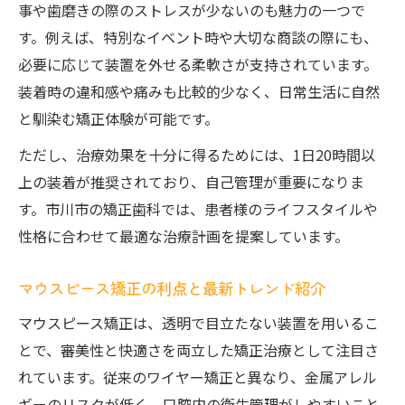
事や歯磨きの際のストレスが少ないのも魅力の一つで
す。例えば、特別なイベント時や大切な商談の際にも、
必要に応じて装置を外せる柔軟さが支持されています。
装着時の違和感や痛みも比較的少なく、日常生活に自然
と馴染む矯正体験が可能です。
ただし、治療効果を十分に得るためには、1日20時間以
上の装着が推奨されており、自己管理が重要になりま
す。市川市の矯正歯科では、患者様のライフスタイルや
性格に合わせて最適な治療計画を提案しています。
マウスピース矯正の利点と最新トレンド紹介
マウスピース矯正は、透明で目立たない装置を用いるこ
とで、審美性と快適さを両立した矯正治療として注目さ
れています。従来のワイヤー矯正と異なり、金属アレル
ギーのリスクが低く、口腔内の衛生管理がしやすいこと