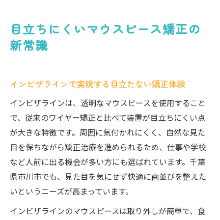
目立ちにくいマウスピース矯正の
新常識
インビザラインで実現する目立たない矯正体験
インビザラインは、透明なマウスピースを使用すること
で、従来のワイヤー矯正と比べて装置が目立ちにくい点
が大きな特徴です。周囲に気付かれにくく、自然な見た
目を保ちながら矯正治療を進められるため、仕事や学校
など人前に出る機会が多い方にも選ばれています。千葉
県市川市でも、見た目を気にせず快適に歯並びを整えた
いというニーズが高まっています。
インビザラインのマウスピースは取り外しが簡単で、食