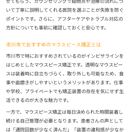
せてもらう、カウンセリングで疑問点や治療の流れにつ
いて丁寧に説明してくれる医院を選ぶことが失敗を防ぐ
ポイントです。さらに、アフターケアやトラブル対応の
方針についても事前に確認しておくと安心です。
市川市でおすすめのマウスピース矯正とは
市川市で特におすすめされているのがインビザラインを
はじめとしたマウスピース矯正です。透明なマウスピー
スは装着時に目立ちづらく、取り外しも可能なため、食
事や歯磨きがしやすいというメリットがあります。仕事
や学校、プライベートでも矯正装置の存在を気にせず生
活できるのが大きな魅力です。
一方で、マウスピース矯正は毎日決められた時間装着し
続ける自己管理が必要となります。患者さんの声として
は「通院回数が少なく済んだ」「装置の違和感が少なか