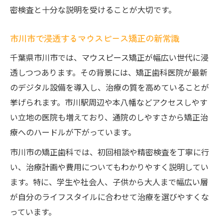
密検査と十分な説明を受けることが大切です。
市川市で浸透するマウスピース矯正の新常識
千葉県市川市では、マウスピース矯正が幅広い世代に浸
透しつつあります。その背景には、矯正歯科医院が最新
のデジタル設備を導入し、治療の質を高めていることが
挙げられます。市川駅周辺や本八幡などアクセスしやす
い立地の医院も増えており、通院のしやすさから矯正治
療へのハードルが下がっています。
市川市の矯正歯科では、初回相談や精密検査を丁寧に行
い、治療計画や費用についてもわかりやすく説明してい
ます。特に、学生や社会人、子供から大人まで幅広い層
が自分のライフスタイルに合わせて治療を選びやすくな
っています。