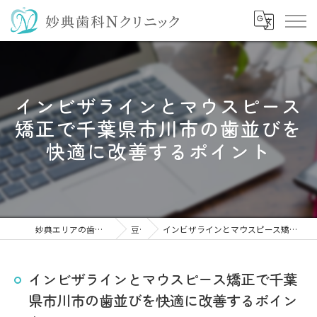
インビザラインとマウスピース
矯正で千葉県市川市の歯並びを
快適に改善するポイント
妙典エリアの歯医者なら妙典歯科Nクリニック
豆知識
インビザラインとマウスピース矯正で千葉県市川市の歯並びを快適に改善するポイント
インビザラインとマウスピース矯正で千葉
県市川市の歯並びを快適に改善するポイン