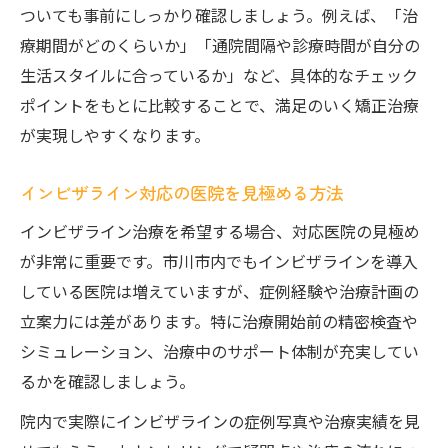
ついても事前にしっかり確認しましょう。例えば、「治
療期間がどのくらいか」「通院間隔や診療時間が自分の
生活スタイルに合っているか」など、具体的なチェック
ポイントをもとに比較することで、満足のいく矯正治療
が実現しやすくなります。
インビザライン対応の医院を見極める方法
インビザライン治療を希望する場合、対応医院の見極め
が非常に重要です。市川市内でもインビザラインを導入
している医院は増えていますが、症例経験や治療計画の
立案力には差があります。特に治療開始前の精密検査や
シミュレーション、治療中のサポート体制が充実してい
るかを確認しましょう。
院内で実際にインビザラインの症例写真や治療実績を見