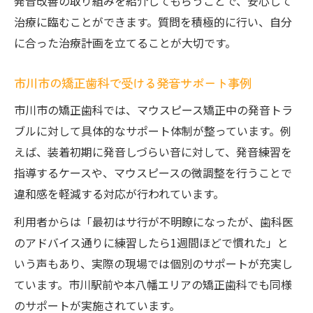
発音改善の取り組みを紹介してもらうことで、安心して
を鍛える
治療に臨むことができます。質問を積極的に行い、自分
母音と子音のバランスを意識した発音練習
に合った治療計画を立てることが大切です。
法
目立たない矯正で快適な発音を維持する秘訣
市川市の矯正歯科で受ける発音サポート事例
マウスピース矯正の目立たなさと発音の両
市川市の矯正歯科では、マウスピース矯正中の発音トラ
立法
ブルに対して具体的なサポート体制が整っています。例
快適な発音を保つための矯正装着時の工夫
えば、装着初期に発音しづらい音に対して、発音練習を
矯正歯科で受けられる発音維持サポートと
指導するケースや、マウスピースの微調整を行うことで
は
違和感を軽減する対応が行われています。
マウスピース矯正中の口腔ケアと発音との
利用者からは「最初はサ行が不明瞭になったが、歯科医
関係
のアドバイス通りに練習したら1週間ほどで慣れた」と
仕事中でも安心できる発音調整のノウハウ
いう声もあり、実際の現場では個別のサポートが充実し
発音の違和感を乗り越える慣れとコツとは
ています。市川駅前や本八幡エリアの矯正歯科でも同様
マウスピース矯正で発音に慣れるまでの期
のサポートが実施されています。