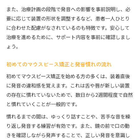
間
また、治療計画の段階で発音への影響を事前説明し、必
違和感解消に役立つ発音練習ルーティン紹
要に応じて装置の形状を調整するなど、患者一人ひとり
介
に合わせた配慮がなされているのも特徴です。安心して
矯正装着後でも安心できる発音改善のコツ
治療を進めるために、サポート内容を事前に確認しまし
日常生活でできる発音慣れの具体的アプロ
ょう。
ーチ
初めてのマウスピース矯正と発音慣れの流れ
市川市の矯正歯科で聞ける発音指導例
初めてマウスピース矯正を始める方の多くは、装着直後
に発音の違和感を覚えます。これは舌や唇が新しい装置
の存在に慣れていないためで、数日から2週間程度で自然
と慣れていくことが一般的です。
慣れるまでの間は、ゆっくり話すことや、苦手な音を繰
り返し発音する練習が有効です。また、鏡の前で口の動
きを確認しながら発声することで、正しい発音を意識し