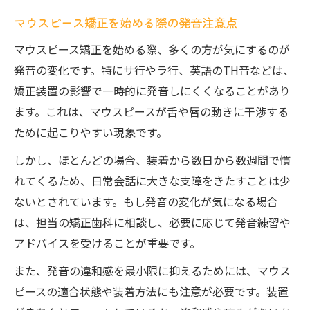
マウスピース矯正で起こる発音変化の実情とは
マウスピース矯正を始める際の発音注意点
マウスピース矯正が発音に与える主な影響
マウスピース矯正を始める際、多くの方が気にするのが
点
発音の変化です。特にサ行やラ行、英語のTH音などは、
サ行やラ行に現れる発音の変化とその特徴
矯正装置の影響で一時的に発音しにくくなることがあり
日常会話で感じる発音違和感と市川市の事
ます。これは、マウスピースが舌や唇の動きに干渉する
例
ために起こりやすい現象です。
マウスピース矯正と英語発音の関係性を解
しかし、ほとんどの場合、装着から数日から数週間で慣
説
れてくるため、日常会話に大きな支障をきたすことは少
装着直後に多い発音の悩みと適切な対応法
ないとされています。もし発音の変化が気になる場合
市川市で注目のマウスピース矯正発音対策法
は、担当の矯正歯科に相談し、必要に応じて発音練習や
アドバイスを受けることが重要です。
市川市で実践される発音対策付きマウスピ
ース矯正
また、発音の違和感を最小限に抑えるためには、マウス
矯正歯科での発音サポート体制と選び方の
ピースの適合状態や装着方法にも注意が必要です。装置
指標