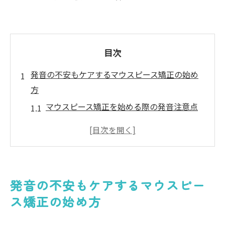
目次
発音の不安もケアするマウスピース矯正の始め
方
マウスピース矯正を始める際の発音注意点
発音不安を和らげるマウスピース矯正の相
談方法
市川市の矯正歯科で受ける発音サポート事
例
発音の不安もケアするマウスピー
初めてのマウスピース矯正と発音慣れの流
ス矯正の始め方
れ
装着初期に気をつけたい発音の変化と対策