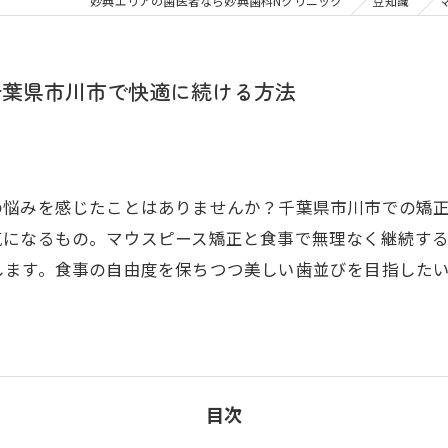
大人の矯正
子ども
妙典エリアの歯医者なら妙典歯科Nクリニック
豆知識
顎関節症
メタル
千葉県市川市で快適に続ける方法
の悩みを感じたことはありませんか？千葉県市川市での矯
気になるもの。マウスピース矯正と食事で無理なく継続す
ます。食事の自由度を保ちつつ美しい歯並びを目指したい―
目次