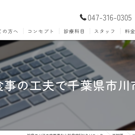
047-316-0305
ての方へ
コンセプト
診療科目
スタッフ
料
むし歯治療
予防歯
材料
小児歯科
入れ歯(
自費
口腔外科
歯周病
食事の工夫で千葉県市川
ホワイトニング
歯科検
審美歯科
根管治
知覚過敏
親知ら