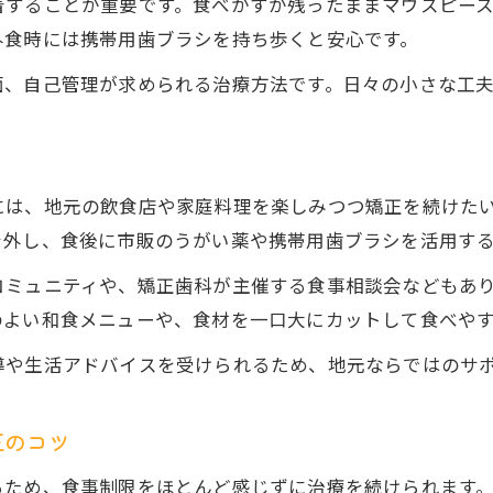
着することが重要です。食べかすが残ったままマウスピー
マウスピース矯正中の食事に役立つアイデア集
外食時には携帯用歯ブラシを持ち歩くと安心です。
食事の自由度を高める矯正生活アレンジ術
面、自己管理が求められる治療方法です。日々の小さな工
市川の矯正患者に人気の食習慣とは
矯正治療中も楽しめるおすすめ食事例
日常に取り入れたい食事と矯正の両立ポイント
には、地元の飲食店や家庭料理を楽しみつつ矯正を続けた
食事制限とマウスピース矯正の上手な両立法
を外し、食後に市販のうがい薬や携帯用歯ブラシを活用す
マウスピース矯正と食事制限のストレス対策
コミュニティや、矯正歯科が主催する食事相談会などもあ
矯正中も楽しめる食事の選び方と工夫
のよい和食メニューや、食材を一口大にカットして食べや
千葉県で実践する矯正食事バランスの秘訣
導や生活アドバイスを受けられるため、地元ならではのサ
矯正装着時間と食事タイミングの調整術
食事制限が苦手な方の矯正生活アドバイス
正のコツ
手取り20万で実現する快適矯正ライフの秘訣
マウスピース矯正費用を抑える食事習慣の工夫
るため、食事制限をほとんど感じずに治療を続けられます