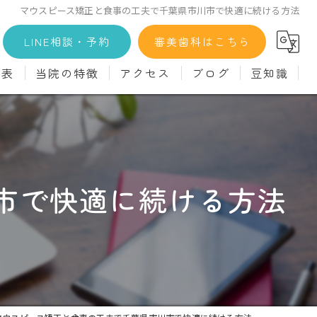
マウスピース矯正と食事の工夫で千葉県市川市で快適に続ける方法
LINE相談・予約
審美歯科はこちら
金表
当院の特徴
アクセス
ブログ
豆知識
科
詳細
マウスピース矯正
義歯)
診療料金
インプラント
治療
セラミック
市で快適に続ける方法
診
クリーニング
療
駅近
ず
施設基準