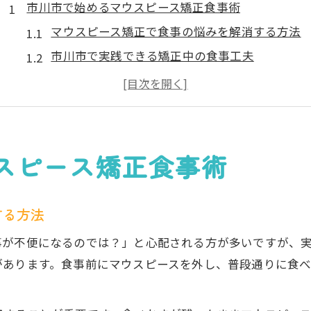
市川市で始めるマウスピース矯正食事術
マウスピース矯正で食事の悩みを解消する方法
市川市で実践できる矯正中の食事工夫
食事制限を感じにくいマウスピース矯正のコツ
矯正治療と食生活の両立を市川市で叶える
口コミで話題の矯正歯科と食事の工夫例
マウスピース矯正中の食事を快適に保つコツ
スピース矯正食事術
マウスピース矯正中も快適な食事を楽しむ技
矯正装着時の食事制限とストレス軽減法
する方法
柔らかい食事でマウスピース矯正を継続
事が不便になるのでは？」と心配される方が多いですが、
市川市の矯正歯科おすすめ食事アドバイス
があります。食事前にマウスピースを外し、普段通りに食
外食時も困らない矯正生活のポイント
矯正生活を豊かにする食事の工夫を解説