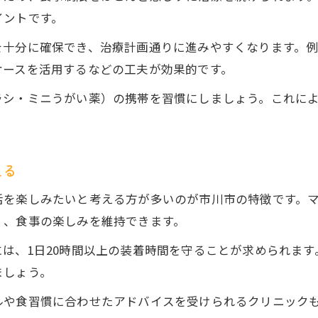
手取り20万で矯正を続けるための節約術
イントです。
家計と矯正治療を両立する食事のポイント
を十分に確保でき、治療計画通りに進みやすくなります。
食事コストを抑えて矯正成功を目指す方法
ケースを活用するなどの工夫が効果的です。
マウスピース矯正と食事の無理ない予算管理術
ラシ・ミニうがい薬）の携帯を習慣にしましょう。これに
矯正中に押さえたい食事のポイントを紹介
マウスピース矯正中に避けたい食事の特徴
矯正治療中でも楽しめるおすすめ食材
える
日常で実践できる食事管理のコツ
活を楽しみたいと考える方が多いのが市川市の特徴です。
矯正後の歯並び維持に役立つ食生活
く、食事の楽しみを維持できます。
矯正中の食事で気をつけたいポイント
は、1日20時間以上の装着時間を守ることが求められま
ましょう。
ルや食習慣に合わせたアドバイスを受けられるクリニック