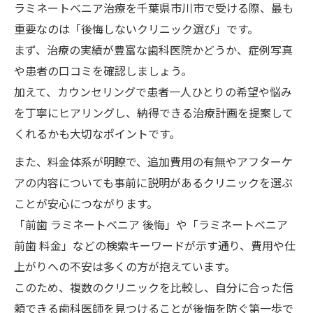
ラミネートべニア治療を千葉県市川市で受ける際、最も
ラミネートべニアで前歯の自然な白さを叶
重要なのは「後悔しないクリニック選び」です。
える方法
まず、治療の実績が豊富な歯科医院かどうか、症例写真
前歯ラミネートべニアの色選びで後悔しな
や患者の口コミを確認しましょう。
いコツ
加えて、カウンセリングで患者一人ひとりの希望や悩み
ラミネートべニアで自然な形に仕上げるポ
を丁寧にヒアリングし、納得できる治療計画を提案して
イント
くれるかも大切なポイントです。
前歯ラミネートべニアの症例写真から学ぶ
また、料金体系が明瞭で、追加費用の有無やアフターケ
選び方
アの内容についても事前に説明があるクリニックを選ぶ
自然な前歯を目指すラミネートべニアの審
ことが安心につながります。
美技術
「前歯 ラミネートベニア 後悔」や「ラミネートベニア
千葉県市川市で安心できるラミネートべニア情
前歯 料金」などの検索キーワードが示す通り、費用や仕
報
上がりへの不安は多くの方が抱えています。
このため、複数のクリニックを比較し、自分に合った信
市川市で信頼できるラミネートべニア歯科
頼できる歯科医師を見つけることが後悔を防ぐ第一歩で
の選び方