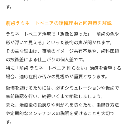
す。
ラミネートべニアの口コミや評判をチェッ
クする方法
前歯ラミネートべニアの後悔理由と回避策を解説
市川市でラミネートべニア治療を受ける際
ラミネートべニア治療で「想像と違った」「前歯の色や
の注意点
形が浮いて見える」といった後悔の声が聞かれます。
ラミネートべニア専門の相談ができる歯科
その主な理由は、事前のイメージ共有不足や、歯科医師
の探し方
の技術差による仕上がりの個人差です。
安心してラミネートべニア治療を受けるた
特に「前歯 ラミネートベニア 削らない」治療を希望する
めのポイント
場合、適応症例か否かの見極めが重要となります。
セラミックと比較するラミネートべニアの魅力
後悔を避けるためには、必ずシミュレーションや仮歯で
ラミネートべニアとセラミックの違いや特
事前確認を行い、納得いくまで相談しましょう。
徴を比較
また、治療後の色戻りや剥がれを防ぐため、歯磨き方法
前歯ラミネートべニアの費用とセラミック
や定期的なメンテナンスの説明を受けることも大切で
の費用比較
す。
ラミネートべニアの強みとセラミックとの