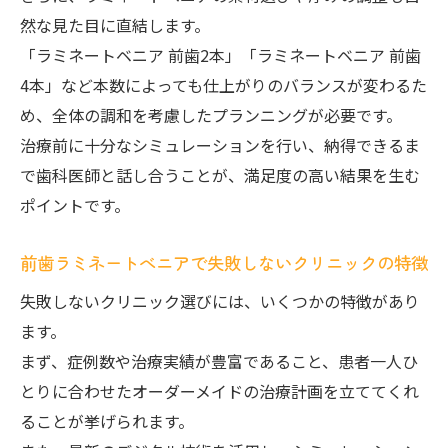
然な見た目に直結します。
料金相場を知り納得できるラミネートべニ
「ラミネートベニア 前歯2本」「ラミネートベニア 前歯
ア治療を選ぶ方法
4本」など本数によっても仕上がりのバランスが変わるた
前歯の悩みに応えるラミネートべニア活用術
め、全体の調和を考慮したプランニングが必要です。
前歯の色や形の悩みを解決するラミネート
治療前に十分なシミュレーションを行い、納得できるま
べニア活用法
で歯科医師と話し合うことが、満足度の高い結果を生む
前歯ラミネートべニアで理想の笑顔を手に
ポイントです。
入れる方法
ラミネートべニアで前歯のコンプレックス
前歯ラミネートべニアで失敗しないクリニックの特徴
を軽減するコツ
失敗しないクリニック選びには、いくつかの特徴があり
前歯ラミネートべニアの施術後のケアと注
ます。
意点
まず、症例数や治療実績が豊富であること、患者一人ひ
前歯の悩みに合わせたラミネートべニア治
とりに合わせたオーダーメイドの治療計画を立ててくれ
療の選び方
ることが挙げられます。