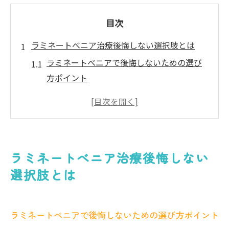
目次
ラミネートべニア治療後悔しない選択肢とは
ラミネートべニアで後悔しないための選び
方ポイント
前歯ラミネートべニアの後悔理由と回避策
を解説
ラミネートべニア治療で納得できる仕上が
りを得る方法
ラミネートべニア治療後悔しない
前歯ラミネートべニアで失敗しないクリニ
選択肢とは
ックの特徴
ラミネートべニア治療前に知っておきたい
注意点
ラミネートべニアで後悔しないための選び方ポイント
前歯ラミネートべニアの自然な仕上がり実現法