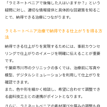
「ラミネートベニアで後悔した人はいますか？」という
耐久性比較
疑問に対し、適切な情報提供と具体的な回避策を知るこ
セラミックより自然なラミネートべニアの
とで、納得できる治療につながります。
仕上がり実例
ラミネートべニアとセラミックの後悔ポイ
ラミネートべニア治療で納得できる仕上がりを得る方
法
ントを解説
ラミネートべニア料金相場と気をつけたい点
納得できる仕上がりを実現するためには、事前カウンセ
リングで仕上がりのイメージを明確に伝えることが重要
ラミネートべニアの前歯料金相場と費用の
です。
内訳
千葉県市川市のクリニックの多くでは、治療前に写真や
ラミネートべニアの前歯1本や2本の料金の
模型、デジタルシミュレーションを利用して仕上がりを
目安
確認できます。
前歯ラミネートべニアで料金以外に注意す
また、色や形を細かく相談し、希望に合わせて調整でき
べき点
る歯科技工士との連携がポイントとなります。
ラミネートべニアの値段と見積もり比較の
さらに、ラミネートべニアの素材選びや厚みの調整も自
ポイント