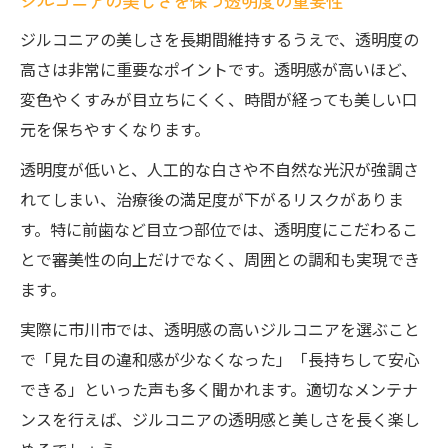
ジルコニアの美しさを保つ透明度の重要性
天然歯に近づくジルコニアの魅力と選び方
ジルコニアの美しさを長期間維持するうえで、透明度の
ジルコニアの透明度が天然歯に近づく理由
高さは非常に重要なポイントです。透明感が高いほど、
美しい口元を叶えるジルコニアの選び方
変色やくすみが目立ちにくく、時間が経っても美しい口
ジルコニアの選択で重視すべき透明感の特
元を保ちやすくなります。
徴
透明度が低いと、人工的な白さや不自然な光沢が強調さ
ジルコニアで得られる自然な見た目の秘訣
れてしまい、治療後の満足度が下がるリスクがありま
選び方で差がつくジルコニアの透明度活用
す。特に前歯など目立つ部位では、透明度にこだわるこ
ジルコニアの透明度と長期間維持のポイント
とで審美性の向上だけでなく、周囲との調和も実現でき
ジルコニアの透明度を長持ちさせる秘訣
ます。
長期間美しいジルコニアの手入れ方法とは
実際に市川市では、透明感の高いジルコニアを選ぶこと
ジルコニアの透明度を維持するための注意
で「見た目の違和感が少なくなった」「長持ちして安心
点
できる」といった声も多く聞かれます。適切なメンテナ
美しさを保つジルコニアのメンテナンス術
ンスを行えば、ジルコニアの透明感と美しさを長く楽し