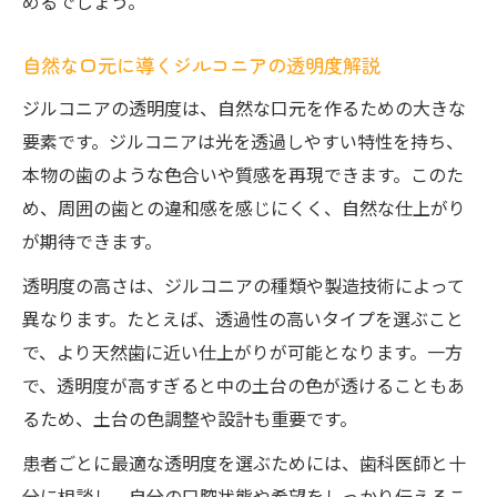
透明感を失わないジルコニアの活用ポイン
めるでしょう。
ト
自然な口元に導くジルコニアの透明度解説
透明感で選ばれるジルコニア審美の最新事情
ジルコニアの透明度は、自然な口元を作るための大きな
最新技術によるジルコニアの透明感の進化
要素です。ジルコニアは光を透過しやすい特性を持ち、
ジルコニア審美が支持される理由と特徴
本物の歯のような色合いや質感を再現できます。このた
透明度が求められる今のジルコニアの傾向
め、周囲の歯との違和感を感じにくく、自然な仕上がり
美しい審美を実現するジルコニアの最新情
が期待できます。
報
透明度の高さは、ジルコニアの種類や製造技術によって
ジルコニアの透明感に注目した審美の動向
異なります。たとえば、透過性の高いタイプを選ぶこと
で、より天然歯に近い仕上がりが可能となります。一方
で、透明度が高すぎると中の土台の色が透けることもあ
るため、土台の色調整や設計も重要です。
患者ごとに最適な透明度を選ぶためには、歯科医師と十
分に相談し、自分の口腔状態や希望をしっかり伝えるこ