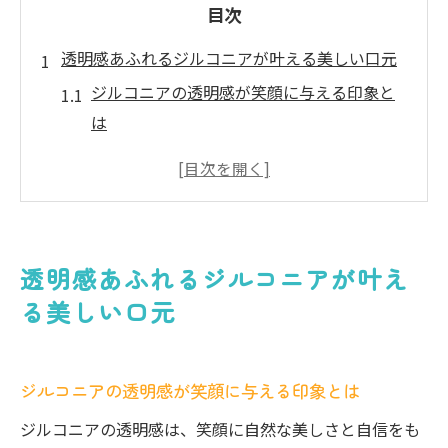
目次
透明感あふれるジルコニアが叶える美しい口元
ジルコニアの透明感が笑顔に与える印象と
は
ジルコニアの美しさを保つ透明度の重要性
自然な口元に導くジルコニアの透明度解説
ジルコニアで叶う審美性と調和のポイント
透明感がもたらすジルコニアの信頼性につ
透明感あふれるジルコニアが叶え
いて
る美しい口元
ジルコニアの自然な美しさを引き出す秘訣
ジルコニアの透明度を高める選び方のコツ
ジルコニアの透明感が笑顔に与える印象とは
自然な美しさを叶えるジルコニアのポイン
ト
ジルコニアの透明感は、笑顔に自然な美しさと自信をも