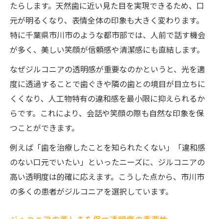
ジルコニアの透明度が左右する見た目の違
たらします。天然歯に近い見た目を実現できるため、口
い
元が明るくなり、表情全体の印象も大きく変わります。
美しさを最大限に活かすジルコニアの活用
特に千葉県市川市のような都市部では、人前で話す機会
術
が多く、美しい笑顔が信頼感や清潔感にも直結します。
ジルコニアの透明感を引き出す専門的な工
なぜジルコニアの透明感が重要なのかというと、光を適
夫
度に透過することで歯ぐきや隣の歯との境目が目立ちに
理想の笑顔ならジルコニアの透明度に注目
くくなり、人工物特有の違和感を最小限に抑えられるか
らです。これにより、会話や笑顔の際も自然な印象を保
ジルコニアの透明度が笑顔に与える自然さ
つことができます。
理想の笑顔作りに欠かせないジルコニアの
役割
例えば「歯を治療したことを知られたくない」「違和感
透明感を活かすジルコニアの選択ポイント
のない口元でいたい」といったニーズに、ジルコニアの
高い透明度は的確に応えます。こうした点から、市川市
ジルコニアで実現するナチュラルな審美性
の多くの患者がジルコニアを選択しています。
笑顔の魅力を高めるジルコニアの透明度活
用法