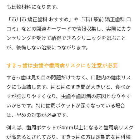
すきっ歯治療の流れと市川市での対応力を
も比較材料になります。
比較
「市川市 矯正歯科 おすすめ」や「市川駅前 矯正歯科 口
市川市ですきっ歯悩みを解消する選び方の秘訣
コミ」などの関連キーワードで情報収集し、実際にカウ
すきっ歯治療で大切なクリニック選びの基
ンセリングを受けて納得できるクリニックを選ぶこと
準
が、後悔しない治療につながります。
市川市の矯正歯科おすすめポイントを徹底
解説
すきっ歯は虫歯や歯周病リスクにも注意が必要
すきっ歯に強い市川市の歯科を見抜く方法
すきっ歯は見た目の問題だけでなく、口腔内の健康リス
安くて信頼できるすきっ歯矯正を市川市で
クにも直結します。歯と歯のすき間が大きいと、食べか
探す
すが詰まりやすくなり、虫歯や歯周病の原因となりやす
女性目線ですきっ歯治療の比較ポイントを
いからです。特に歯周ポケットが深くなっている場合
紹介
は、早めの対策が必要です。
自信を取り戻すすきっ歯ケアの新常識を市川市
例えば、歯周ポケットが4mm以上になると歯周病リスク
から
が高まるとされており、すきっ歯の方は定期的な歯科検