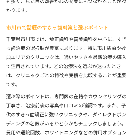
も多く、見た目の改善が心の充実にもつながることがわ
紹介
かります。
すきっ歯改善で変わる印象と自信の持ち方
市川市で話題のすきっ歯対策と選ぶポイント
市川市で人気のすきっ歯ダイレクトボンデ
ィング
千葉県市川市では、矯正歯科や審美歯科を中心に、すき
っ歯治療の選択肢が豊富にあります。特に市川駅前や妙
すきっ歯とホワイトニング併用の効果を解
典エリアのクリニックは、通いやすさや最新治療の導入
説
で注目されています。どの治療法を選ぶか迷ったとき
すきっ歯がもたらす印象と市川市の解決法とは
は、クリニックごとの特徴や実績を比較することが重要
すきっ歯が与える第一印象の変化を知ろう
です。
市川市で実践されるすきっ歯の最新治療方
選ぶ際のポイントは、専門医の在籍やカウンセリングの
法
丁寧さ、治療前後の写真や口コミの確認です。また、子
すきっ歯で悩む女性に市川市が支持される
供のすきっ歯矯正に強いクリニックや、ダイレクトボン
理由
ディングの名医がいるかどうかもチェックしましょう。
口コミでわかる市川市のすきっ歯解決事例
費用や通院回数、ホワイトニングなどの併用オプション