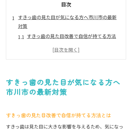
目次
すきっ歯の見た目が気になる方へ市川市の最新
対策
すきっ歯の見た目改善で自信が持てる方法
とは
市川市で話題のすきっ歯対策と選ぶポイン
ト
すきっ歯は虫歯や歯周病リスクにも注意が
すきっ歯の見た目が気になる方へ
必要
市川市の最新対策
自然な笑顔へ導く市川市のすきっ歯相談窓
口
市川市でおすすめのすきっ歯治療クリニッ
すきっ歯の見た目改善で自信が持てる方法とは
ク情報
すきっ歯は見た目に大きな影響を与えるため、気になっ
市川エリアで選ぶすきっ歯治療の安心ポイント