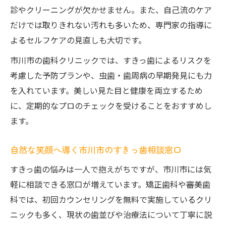
すきっ歯ケアで変わる自分と毎日の笑顔
診やクリーニングが欠かせません。また、自己流のケア
市川市の最新すきっ歯治療トレンドを紹介
だけでは取りきれない汚れも多いため、専門家の指導に
すきっ歯ケアに強い市川市の専門医情報
よるセルフケアの見直しも大切です。
市川市発すきっ歯矯正の新常識とケアの流
市川市の歯科クリニックでは、すきっ歯によるリスクを
れ
考慮した予防プランや、虫歯・歯周病の早期発見にも力
すきっ歯治療後のセルフケアで美しさをキ
を入れています。美しい見た目と健康を両立するため
ープ
に、定期的なプロのチェックを受けることをおすすめし
ます。
自然な笑顔へ導く市川市のすきっ歯相談窓口
すきっ歯の悩みは一人で抱えがちですが、市川市には気
軽に相談できる窓口が増えています。矯正歯科や審美歯
科では、初回カウンセリングを無料で実施しているクリ
ニックも多く、現状の歯並びや治療法について丁寧に説