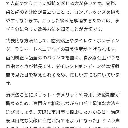
て人前で笑うことに抵抗を感じる方が多いです。実際、
すきっ歯治療の安心クリニック選び方を解
歯と歯のすき間が目立つことで、コンプレックスを抱え
説
やすくなります。こうした悩みを解消するためには、ま
市川市で信頼されるすきっ歯治療の特徴と
ず自分に合った改善方法を知ることが大切です。
は
代表的な方法として、歯列矯正やダイレクトボンディン
口コミで選ぶ市川市のすきっ歯矯正歯科の
グ、ラミネートベニアなどの審美治療が挙げられます。
実力
歯列矯正は歯全体のバランスを整え、自然な仕上がりを
すきっ歯治療の費用とケアのポイントを把
目指せる点が特長です。ダイレクトボンディングは短期
握しよう
間で見た目を整えられるため、忙しい方にも向いていま
痛みの少ないすきっ歯矯正を市川市で目指
す。
すには
治療法ごとにメリット・デメリットや費用、治療期間が
自然な笑顔を叶えるためのすきっ歯改善ガイド
異なるため、専門家と相談しながら自分に最適な方法を
すきっ歯を自然に治す市川市のおすすめ方
選びましょう。実際に市川市で相談した方からは「治療
法
後は自然な笑顔に自信が持てるようになった」という声
見た目を整えるすきっ歯矯正のメリットを