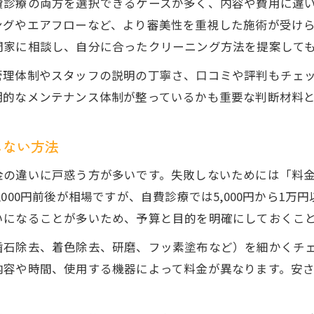
費診療の両方を選択できるケースが多く、内容や費用に違
歯のクリーニング費用相場とお得な予約術
ングやエアフローなど、より審美性を重視した施術が受け
歯医者クリーニング料金を上手に節約するコツ
門家に相談し、自分に合ったクリーニング方法を提案して
歯のクリーニング費用の内訳と抑え方を解説
管理体制やスタッフの説明の丁寧さ、口コミや評判もチェ
市川 歯医者で費用を抑えるクリーニング方法
期的なメンテナンス体制が整っているかも重要な判断材料
保険適用と自費クリーニングの違いを知ろう
効果的な歯石除去で口内環境を快適に保つには
しない方法
歯のクリーニングで歯石除去するメリットとは
金の違いに戸惑う方が多いです。失敗しないためには「料
歯医者 クリーニング方法で快適な口内を実現
000円前後が相場ですが、自費診療では5,000円から1
歯石がポロっと取れる仕組みと注意点を紹介
いになることが多いため、予算と目的を明確にしておくこ
市川 歯のクリーニングで口内清潔を目指す方法
歯石除去、着色除去、研磨、フッ素塗布など）を細かくチ
歯石除去後のケアが歯の健康に与える影響
内容や時間、使用する機器によって料金が異なります。安
クリーニング後の維持管理が健康維持の鍵
歯のクリーニング後の正しいセルフケア方法