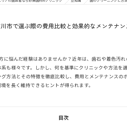
大人の矯正
子ども
エリアの歯医者なら妙典歯科Nクリニック
豆知識
歯のクリーニングと方
顎関節症
メタル
市川市で選ぶ際の費用比較と効果的なメンテナン
び方に悩んだ経験はありませんか？近年は、歯石や着色汚
体系も様々です。しかし、何を基準にクリニックや方法を
ング方法とその特徴を徹底比較し、費用とメンテナンスの
環境を長く維持できるヒントが得られます。
目次