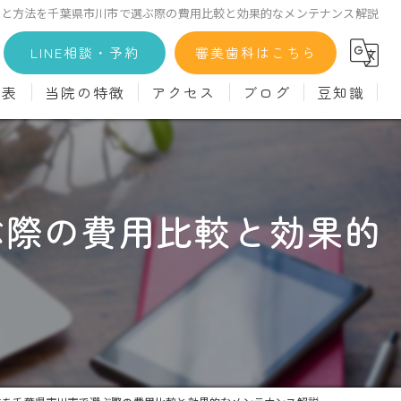
グと方法を千葉県市川市で選ぶ際の費用比較と効果的なメンテナンス解説
LINE相談・予約
審美歯科はこちら
金表
当院の特徴
アクセス
ブログ
豆知識
科
詳細
マウスピース矯正
義歯)
診療料金
インプラント
ぶ際の費用比較と効果的
治療
セラミック
診
クリーニング
療
駅近
ず
施設基準