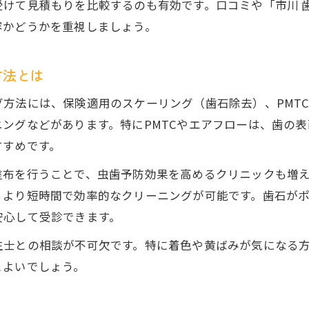
けて見積もりを比較するのも有効です。口コミや「市川 
歯のクリーニングで得た効果を長続きさせるコツ
容かどうかを重視しましょう。
歯医者アドバイスのクリーニング後メンテナンス
市川 歯のクリーニング後の注意点と習慣化
方法とは
歯石再付着を防ぐ日常ケアと予防のポイント
方法には、保険適用のスケーリング（歯石除去）、PMT
市川市で失敗しないクリーニング選びガイド
ングなどがあります。特にPMTCやエアフローは、歯の
歯のクリーニング選びでよくある失敗例と対策
すすめです。
市川 歯医者おすすめのクリーニング比較術
塗布を行うことで、虫歯予防効果を高めるクリニックも増え
歯のクリーニングを安心して受けるポイント
、より短時間で効率的なクリーニングが可能です。歯石が
口コミから見る市川市で評判の歯のクリーニング
安心して受診できます。
歯医者 歯石取りだけ希望時の伝え方と注意点
生士との相談が不可欠です。特に着色や黄ばみが気になる
とよいでしょう。