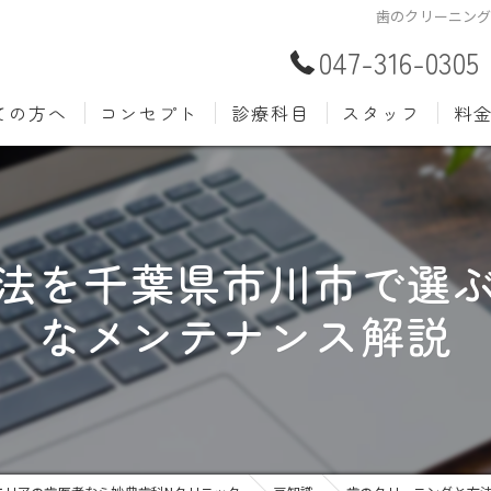
歯のクリーニン
047-316-0305
ての方へ
コンセプト
診療科目
スタッフ
料
むし歯治療
予防歯
材料
小児歯科
入れ歯(
自費
法を千葉県市川市で選
口腔外科
歯周病
なメンテナンス解説
ホワイトニング
歯科検
審美歯科
根管治
知覚過敏
親知ら