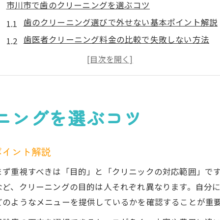
市川市で歯のクリーニングを選ぶコツ
歯のクリーニング選びで外せない基本ポイント解説
歯医者クリーニング料金の比較で失敗しない方法
市川市でおすすめの歯のクリーニング方法とは
市川 歯のクリーニングの特徴と選び方のコツ
歯医者選びで意識したいクリーニング安全性の視点
自分に合う歯のクリーニング方法の見極め方
ニングを選ぶコツ
歯のクリーニング方法別のメリットとデメリット解
自分にぴったりの歯のクリーニングを見つけるコツ
ポイント解説
市川 歯のクリーニング種類の選び方ガイド
まず重視すべきは「目的」と「クリニックの対応範囲」で
歯石除去に適した歯のクリーニングの選び方とは
など、クリーニングの目的は人それぞれ異なります。自分
歯医者ごとのクリーニング対応範囲の違いを知ろう
どのようなメニューを提供しているかを確認することが重
歯医者でクリーニング費用を賢く抑える方法